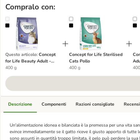
Compralo con:
Concept for Life Beauty Adult - ricetta migliorata!
Concept for Life Sterilised Cats Po
C
Questo articolo
:
Concept
Concept for Life Sterilised
Con
for Life Beauty Adult -
Cats Pollo
Adu
ricetta migliorata!
400 g
400 g
400
Descrizione
Componenti
Razioni consigliate
Recensi
Un'alimentazione idonea e bilanciata è la premessa per una vita sana 
evince immediatamente se il gatto riceve il giusto apporto di tutte 
sono assunti in quantità troppo limitata, il pelo può perdere la sua