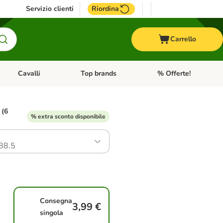
Servizio clienti
Riordina
Carrello
Cavalli
Top brands
% Offerte!
ccelli
Apri Menu Categoria: Acquaristica
Apri Menu Categoria: Cavalli
Apri Menu Categoria: T
 (6
% extra sconto disponibile
88.5
Consegna
3,99 €
singola