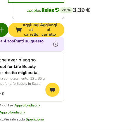
3,39 €
-15%
Aggiungi
Aggiungi
al
al
carrello
carrello
 4 zooPunti su questo
nche aver bisogno
ept for Life Beauty
 - ricetta migliorata!
 a completamento: 12 x 85 g
t for Life Beauty in Salsa
9 €
 gg. lav.
Approfondisci >
Approfondisci >
cl.
Più info sulla
Spedizione