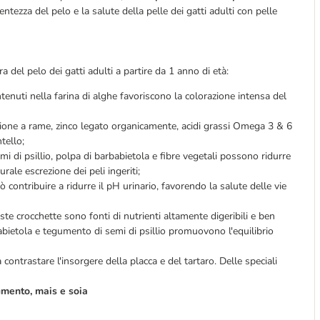
ntezza del pelo e la salute della pelle dei gatti adulti con pelle
 del pelo dei gatti adulti a partire da 1 anno di età:
ntenuti nella farina di alghe favoriscono la colorazione intensa del
ione a rame, zinco legato organicamente, acidi grassi Omega 3 & 6
tello;
emi di psillio, polpa di barbabietola e fibre vegetali possono ridurre
rale escrezione dei peli ingeriti;
contribuire a ridurre il pH urinario, favorendo la salute delle vie
este crocchette sono fonti di nutrienti altamente digeribili e ben
rbabietola e tegumento di semi di psillio promuovono l'equilibrio
ntrastare l'insorgere della placca e del tartaro. Delle speciali
umento, mais e soia