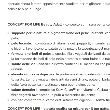
speciale ricetta è stato sppositamente studiato per migliorare la luce
sensibile o pelo lungo.
CONCEPT FOR LIFE Beauty Adult
- concepito su misura per la cura
supporto per la naturale pigmentazione del pelo:
i nutrienti co
pelo;
pelo lucente:
il complesso di vitamine del gruppo B, in combinaz
e biotina, favoriscono la salute della pelle e la lucentezza del man
formula anti-boli di pelo:
le speciali fibre vegetali derivanti da s
la formazione dei boli di pelo nello stomaco e contribuire alla natu
salute delle vie urinarie:
la ricetta contiene DL-metionina che può 
urinarie;
elevata sicurezza digestiva:
le proteine e il riso contenuti in qu
tollerate. Le fibre vegetali derivanti da semi di lino, polpa di ba
della flora batterica intestinale e una buona digestione;
salute dentale:
il complesso Stay-Clean™ con vitamina C aiuta a co
fibre vegetali favoriscono la pulizia meccanica dei denti;
con riso come fonte di carboidrati altamente digeribili -
senza fr
CONCEPT FOR LIFE - elevata qualità su misura per il tuo gatto: