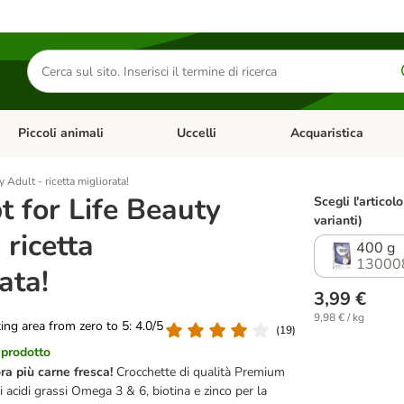
Cerca
prodotti
Piccoli animali
Uccelli
Acquaristica
Apri Menu Categoria: Diete e antiparassitari
Apri Menu Categoria: Piccoli animali
Apri Menu Categoria: U
 Adult - ricetta migliorata!
t for Life Beauty
Scegli l'articolo
varianti)
 ricetta
400 g
13000
ata!
3,99 €
9,98 € / kg
ting area from zero to 5: 4.0/5
(
19
)
 prodotto
ra più carne fresca!
Crocchette di qualità Premium
di acidi grassi Omega 3 & 6, biotina e zinco per la