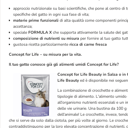
approccio nutrizionale su basi scientifiche, che pone al centro di 
specifiche del gatto in ogni sua fase di vita;
materie prime funzionali
di alta qualità come componenti principa
accettanza;
speciale
FORMULA X
che supporta attivamente la salute del gatto
composizione di nutrienti su misura
per fornire al tuo gatto tutt
gustosa ricetta particolarmente
ricca di carne fresca
Concept for Life – su misura per la vita.
Il tuo gatto conosce già gli alimenti umidi Concept for Life?
Concept for Life Beauty in Salsa o in
Life Beauty
ed è disponibile nei seguent
La combinazione di crocchette e aliment
tipologie di alimento. L'alimento umido
all'organismo nutrienti essenziali e un 
delle vie urinarie. Una bustina da 100 
dell'animale! Le crocchette, invece, ten
che si serve da solo dalla ciotola, per più volte al giorno. Le crocch
contraddistinguono per la loro elevata concentrazione di nutrienti,