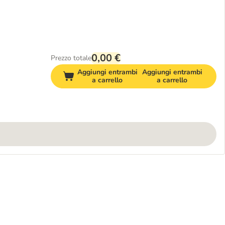
0,00 €
Prezzo totale
Aggiungi entrambi
Aggiungi entrambi
a carrello
a carrello