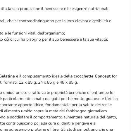
tutta la sua produzione il benessere e le esigenze nutrizionali
li, che si contraddistinguono per la loro elevata digeribilità e
 e le funzioni vitali dell'organismo;
o ciò di cui ha bisogno per il suo benessere e la sua vitalità;
 Gelatina
è il completamento ideale delle
crocchette
Concept for
i formati: 12 x 85 g, 24 x 85 g e 48 x 85 g.
o umido unisce e rafforza le proprietà benefiche di entrambe le
 è particolarmente amato dai gatti poiché molto gustoso e fornisce
importante apporto idrico, fondamentale per la salute dei reni e
g di alimento umido copre la metà del fabbisogno giornaliero
dono a soddisfare il comportamento alimentare naturale del gatto,
ette contribuiscono poi alla cura di denti e gengive e si
 come ad esempio proteine e fibre. Gli studi dimostrano che una