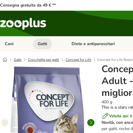
Consegna gratuita da 49 € **
Cani
Gatti
Diete e antiparassitari
Apri Menu Categoria: Cani
Apri Menu Categoria: Gatti
Gatti
Crocchette per gatti
Concept for Life
Concept for Life Beauty
Concep
Adult -
miglior
400 g
This is a stars ra
Valuta qui il
Novità, con anco
per gatti, ricche 