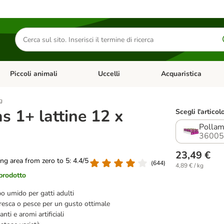
Cerca
prodotti
Piccoli animali
Uccelli
Acquaristica
Apri Menu Categoria: Diete e antiparassitari
Apri Menu Categoria: Piccoli animali
Apri Menu Categoria: U
g
 1+ lattine 12 x
Scegli l'articol
Pollam
36005
23,49 €
ting area from zero to 5: 4.4/5
(
644
)
4,89 € / kg
 prodotto
o umido per gatti adulti
resca o pesce per un gusto ottimale
nti e aromi artificiali