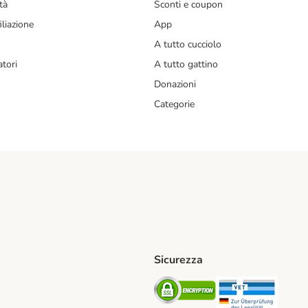
tà
Sconti e coupon
liazione
App
A tutto cucciolo
tori
A tutto gattino
Donazioni
Categorie
Sicurezza
iane. Shipping Method
Post. Shipping Method
Security
Securit
od
ent Method