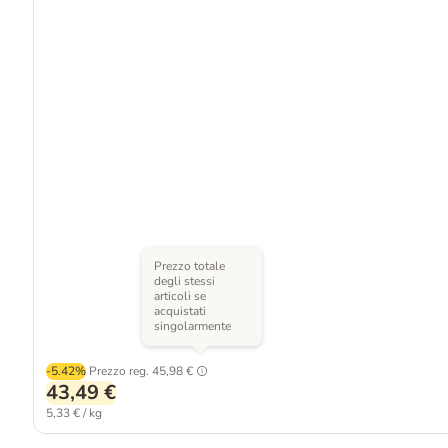
Prezzo totale
degli stessi
articoli se
acquistati
singolarmente
-5.42%
Prezzo reg.
45,98 €
43,49 €
5,33 € / kg