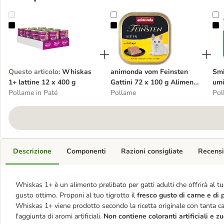
Whiskas 1+ lattine 12 x 400 g
animonda vom Feinsten Gattini 72 
S
Questo articolo
:
Whiskas
animonda vom Feinsten
Smi
1+ lattine 12 x 400 g
Gattini 72 x 100 g Alimento
umi
Pollame in Paté
umido per gattini
Pollame
Pol
Descrizione
Componenti
Razioni consigliate
Recensi
Whiskas 1+ è un alimento prelibato per gatti adulti che offrirà al tu
gusto ottimo. Proponi al tuo tigrotto il
fresco gusto di carne e di
Whiskas 1+ viene prodotto secondo la ricetta originale con tanta c
l'aggiunta di aromi artificiali.
Non contiene coloranti artificiali e z