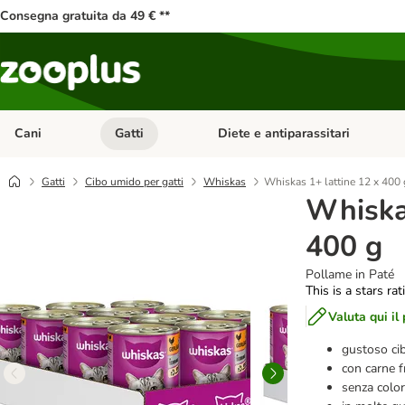
Consegna gratuita da 49 € **
Cani
Gatti
Diete e antiparassitari
Apri Menu Categoria: Cani
Apri Menu Categoria: Gatti
Gatti
Cibo umido per gatti
Whiskas
Whiskas 1+ lattine 12 x 400 
Whiskas
400 g
Pollame in Paté
This is a stars ra
Valuta qui il
gustoso cib
con carne f
senza colora