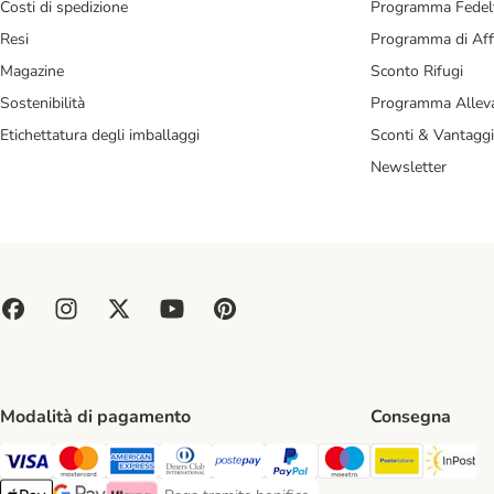
Costi di spedizione
Programma Fedel
Resi
Programma di Affi
Magazine
Sconto Rifugi
Sostenibilità
Programma Alleva
Etichettatura degli imballaggi
Sconti & Vantaggi
Newsletter
Modalità di pagamento
Consegna
Poste Ital
In
Paga con Visa. Payment Method
Paga con Mastercard. Payment Method
Paga con American Express. Payment Method
Paga con Diners Club. Payment Method
Paga con Postepay. Payment Method
Paga con PayPal. Payment Meth
Paga con Maestro. Paym