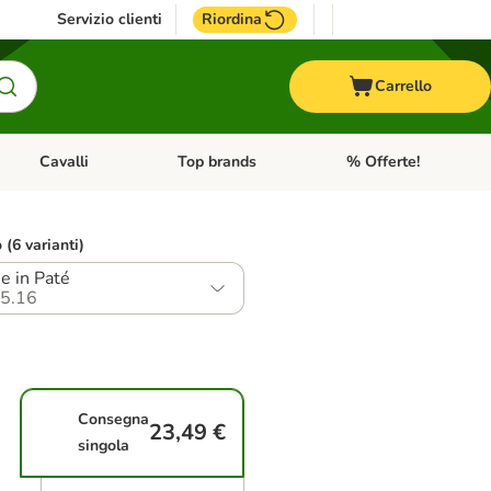
Servizio clienti
Riordina
Carrello
Cavalli
Top brands
% Offerte!
ccelli
Apri Menu Categoria: Acquaristica
Apri Menu Categoria: Cavalli
Apri Menu Categoria: T
o (6 varianti)
e in Paté
5.16
Consegna
23,49 €
singola