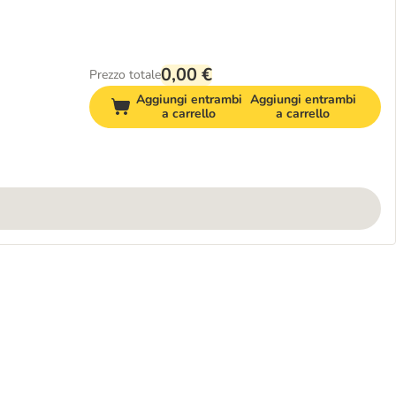
0,00 €
Prezzo totale
Aggiungi entrambi
Aggiungi entrambi
a carrello
a carrello