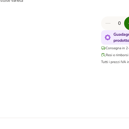
stose varietà
Guadagn
prodott
Consegna in 2-
Resi e rimborsi
Tutti i prezzi IVA i