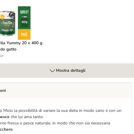
x 100 g Alimento umido per gattini
milla Yummy 20 x 400 g umido gatto
lla Yummy 20 x 400 g
do gatto
lo
Mostra dettagli
oni
o Micio la possibilità di variare la sua dieta in modo sano e con un
 pesce
che lui ama tanto.
arne fresca o pesce naturale, in modo che non sia necessaria
ucchero
.