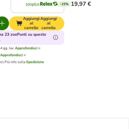
19,97 €
-15%
Aggiungi
Aggiungi
al
al
carrello
carrello
a 23 zooPunti su questo
o
4 gg. lav.
Approfondisci >
Approfondisci >
ncl.
Più info sulla
Spedizione