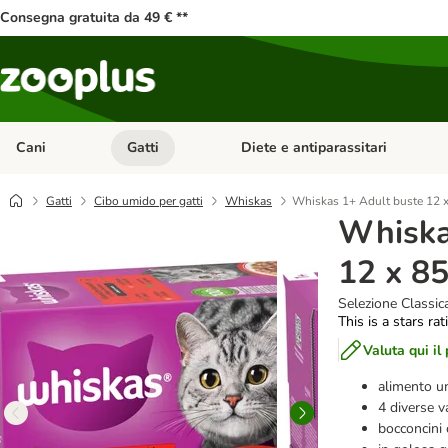
Consegna gratuita da 49 € **
Cani
Gatti
Diete e antiparassitari
Apri Menu Categoria: Cani
Apri Menu Categoria: Gatti
Gatti
Cibo umido per gatti
Whiskas
Whiskas 1+ Adult buste 12 x
Whiska
12 x 85
Selezione Classic
This is a stars ra
Valuta qui il
alimento um
4 diverse v
bocconcini 