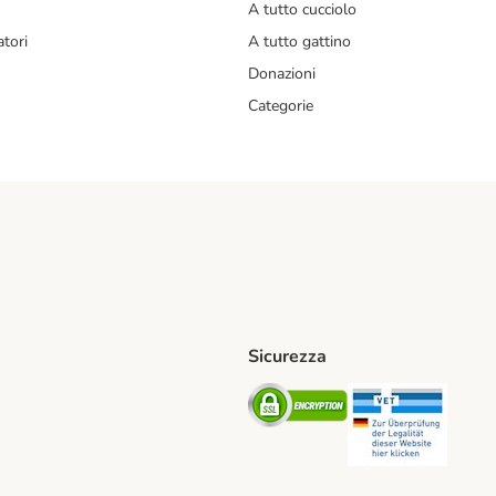
A tutto cucciolo
tori
A tutto gattino
Donazioni
Categorie
Sicurezza
iane. Shipping Method
Post. Shipping Method
Security
Securit
od
ent Method