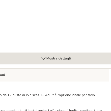
Umido per gatto
Mostra dettagli
oni
o da 12 buste di Whiskas 1+ Adult è l'opzione ideale per farlo
ace proprio a tutti i gatti, anche i più esigenti! Inoltre contiene tutte