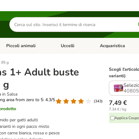
Cerca
prodotti
Piccoli animali
Uccelli
Acquaristica
Apri Menu Categoria: Diete e antiparassitari
Apri Menu Categoria: Piccoli animali
Apri Menu Categoria: U
 85 g
s 1+ Adult buste
Scegli l'articol
varianti)
 g
Selezi
40805
a in Salsa
ting area from zero to 5: 4.3/5
(
343
)
7,49 €
 prodotto
7,34 € / kg
Applica Coup
ido per gatti adulti
arianti in ogni pacco misto
con carne bianca, rossa o pesce