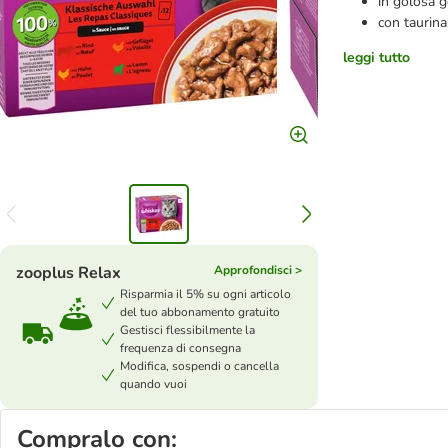
in golosa g
con taurina
leggi tutto
zooplus Relax
Approfondisci >
Risparmia il 5% su ogni articolo
del tuo abbonamento gratuito
Gestisci flessibilmente la
frequenza di consegna
Modifica, sospendi o cancella
quando vuoi
Compralo con: