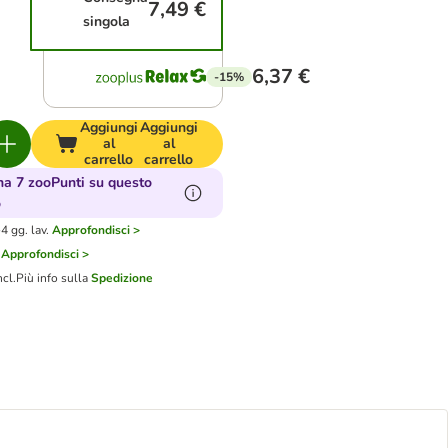
7,49 €
singola
6,37 €
-15%
Aggiungi
Aggiungi
al
al
carrello
carrello
a 7 zooPunti su questo
o
4 gg. lav.
Approfondisci >
Approfondisci >
ncl.
Più info sulla
Spedizione