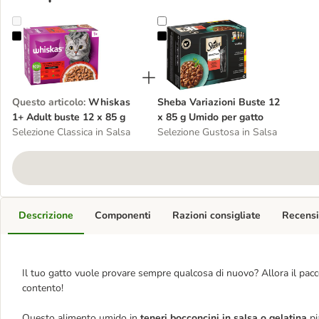
Whiskas 1+ Adult buste 12 x 85 g
Sheba Variazioni Buste 12 x 85 g 
Questo articolo
:
Whiskas
Sheba Variazioni Buste 12
1+ Adult buste 12 x 85 g
x 85 g Umido per gatto
Selezione Classica in Salsa
Selezione Gustosa in Salsa
Descrizione
Componenti
Razioni consigliate
Recensi
Il tuo gatto vuole provare sempre qualcosa di nuovo? Allora il pacc
contento!
Questo alimento umido in
teneri bocconcini in salsa o gelatina
pi