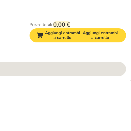
0,00 €
Prezzo totale
Aggiungi entrambi
Aggiungi entrambi
a carrello
a carrello