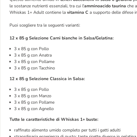
le sostanze nutrienti essenziali, tra cui l'
amminoacido taurina
che a
Whiskas 1+ Adult contiene la
vitamina C
a supporto delle difese i
Puoi scegliere tra le seguenti varianti:
12 x 85 g Selezione Carni bianche in Salsa/Gelatina:
3 x 85 g con Pollo
3 x 85 g con Anatra
3 x 85 g con Pollame
3 x 85 g con Tacchino
12 x 85 g Selezione Classica in Salsa:
3 x 85 g con Pollo
3 x 85 g con Manzo
3 x 85 g con Pollame
3 x 85 g con Agnello
Tutte le caratteristiche di Whiskas 1+ buste:
raffinato alimento umido completo per tutti i gatti adulti
straordinaria esperienza di gusto: tante ricette diverse in gelatina