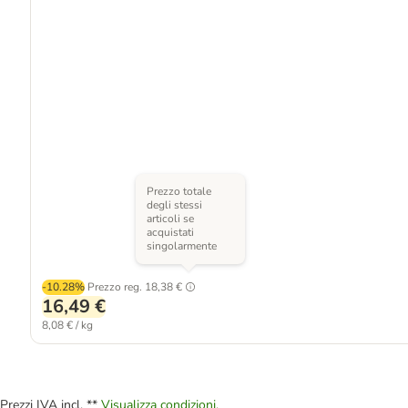
Prezzo totale
degli stessi
articoli se
acquistati
singolarmente
-10.28%
Prezzo reg.
18,38 €
16,49 €
8,08 € / kg
Prezzi IVA incl. **
Visualizza condizioni.