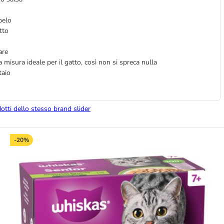
pelo
tto
are
 misura ideale per il gatto, così non si spreca nulla
staio
dotti dello stesso brand slider
-20%