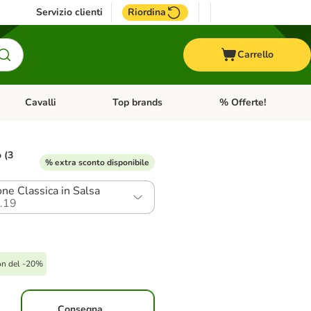
Servizio clienti
Riordina
Carrello
Cavalli
Top brands
% Offerte!
ccelli
Apri Menu Categoria: Acquaristica
Apri Menu Categoria: Cavalli
Apri Menu Categoria: T
o (3
% extra sconto disponibile
one Classica in Salsa
.19
on del -20%
Consegna