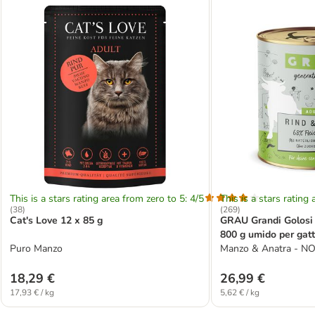
This is a stars rating area from zero to 5: 4/5
This is a stars rating 
(
38
)
(
269
)
Cat's Love 12 x 85 g
GRAU Grandi Golosi 
800 g umido per gat
Puro Manzo
Manzo & Anatra - N
18,29 €
26,99 €
17,93 € / kg
5,62 € / kg