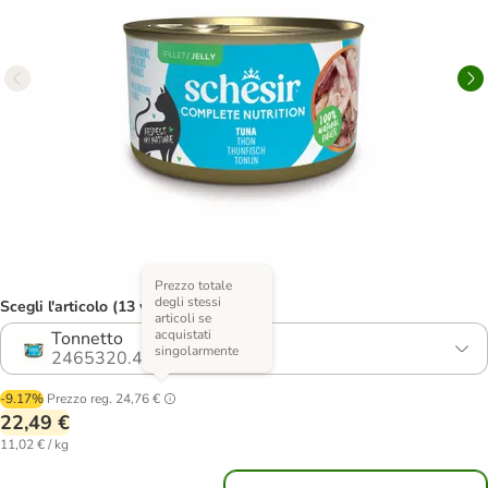
Prezzo totale
degli stessi
Scegli l'articolo (13 varianti)
articoli se
acquistati
Tonnetto
singolarmente
2465320.4
-9.17%
Prezzo reg.
24,76 €
22,49 €
11,02 € / kg