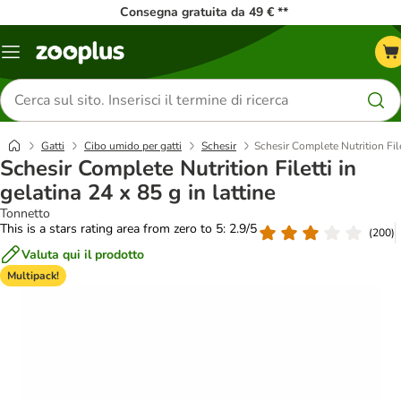
Consegna gratuita da 49 € **
Overview
catalogo
Cerca
prodotti
Gatti
Cibo umido per gatti
Schesir
Schesir Complete Nutrition Filet
Schesir Complete Nutrition Filetti in
gelatina 24 x 85 g in lattine
Tonnetto
This is a stars rating area from zero to 5: 2.9/5
(
200
)
Valuta qui il prodotto
Multipack!