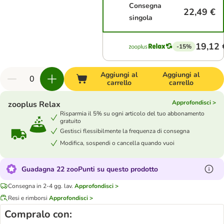
Consegna
22,49 €
singola
19,12 
-15%
Aggiungi al
Aggiungi al
carrello
carrello
Approfondisci >
zooplus Relax
Risparmia il 5% su ogni articolo del tuo abbonamento
gratuito
Gestisci flessibilmente la frequenza di consegna
Modifica, sospendi o cancella quando vuoi
Guadagna 22 zooPunti su questo prodotto
Consegna in 2-4 gg. lav.
Approfondisci >
Resi e rimborsi
Approfondisci >
Compralo con: