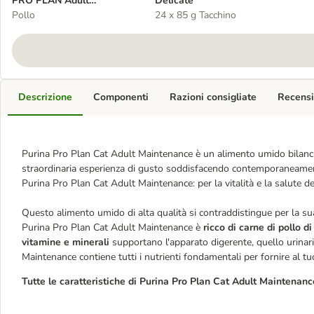
PRO PLAN Adult
Delicate
Maintenance 24 x 85 g
Pollo
24 x 85 g Tacchino
umido per gatto
Descrizione
Componenti
Razioni consigliate
Recensi
Purina Pro Plan Cat Adult Maintenance è un alimento umido bilanciat
straordinaria esperienza di gusto soddisfacendo contemporaneamente
Purina Pro Plan Cat Adult Maintenance: per la vitalità e la salute de
Questo alimento umido di alta qualità si contraddistingue per la sua
Purina Pro Plan Cat Adult Maintenance è
ricco di carne di pollo di
vitamine e minerali
supportano l'apparato digerente, quello urinari
Maintenance contiene tutti i nutrienti fondamentali per fornire al tu
Tutte le caratteristiche di Purina Pro Plan Cat Adult Maintenanc