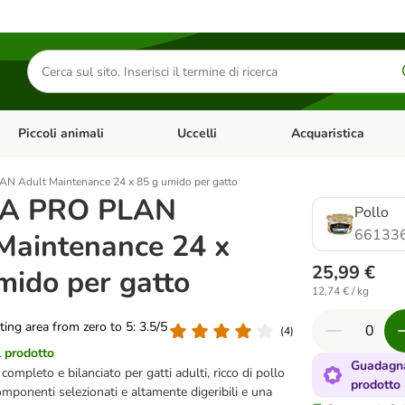
Cerca
prodotti
Piccoli animali
Uccelli
Acquaristica
Apri Menu Categoria: Diete e antiparassitari
Apri Menu Categoria: Piccoli animali
Apri Menu Categoria: U
 Adult Maintenance 24 x 85 g umido per gatto
A PRO PLAN
Pollo
661336
Maintenance 24 x
25,99 €
mido per gatto
12,74 € / kg
ating area from zero to 5: 3.5/5
(
4
)
l prodotto
Guadagna
ompleto e bilanciato per gatti adulti, ricco di pollo
prodotto
componenti selezionati e altamente digeribili e una