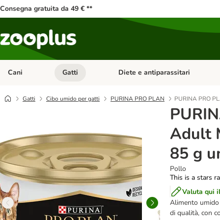
Consegna gratuita da 49 € **
Cani
Gatti
Diete e antiparassitari
Apri Menu Categoria: Cani
Apri Menu Categoria: Gatti
Gatti
Cibo umido per gatti
PURINA PRO PLAN
PURINA PRO PLAN
PURIN
Adult 
85 g u
Pollo
This is a stars r
Valuta qui i
Alimento umido c
di qualità, con 