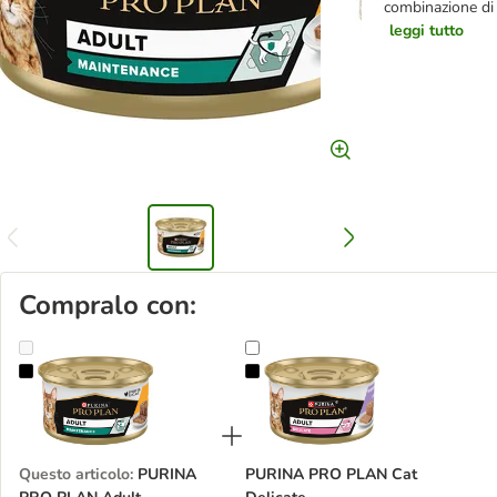
combinazione di n
leggi tutto
Compralo con:
PURINA PRO PLAN Adult Maintenance 24 x 85 g umido per gatto
PURINA PRO PLAN Cat Delicate
Questo articolo
:
PURINA
PURINA PRO PLAN Cat