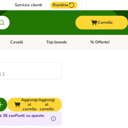
Servizio clienti
Riordina
Carrello
Cavalli
Top brands
% Offerte!
ccelli
Apri Menu Categoria: Acquaristica
Apri Menu Categoria: Cavalli
Apri Menu Categoria: T
.1
Aggiungi
Aggiungi
al
al
carrello
carrello
 26 zooPunti su questo