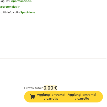
gg. lav.
Approfondisci >
Approfondisci >
cl.
Più info sulla
Spedizione
0,00 €
Prezzo totale
Aggiungi entrambi
Aggiungi entrambi
a carrello
a carrello