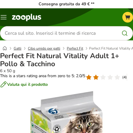
Consegna gratuita da 49 € **
Overview
catalogo
Cerca
prodotti
Gatti
Cibo umido per gatti
Perfect Fit
Perfect Fit Natural Vitality
Perfect Fit Natural Vitality Adult 1+
Pollo & Tacchino
6 x 50 g
This is a stars rating area from zero to 5: 2.0/5
(
4
)
Valuta qui il prodotto