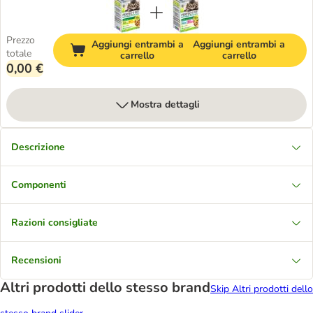
Prezzo
Aggiungi entrambi a
Aggiungi entrambi a
totale
carrello
carrello
0,00 €
Mostra dettagli
Descrizione
Componenti
Razioni consigliate
Recensioni
Altri prodotti dello stesso brand
Skip Altri prodotti dello