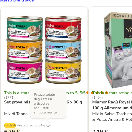
stesso brand slider
This is a stars rating area from zero to 5: 5/5
This is a stars rating 
Prezzo totale
(
1771
)
(
1404
)
degli stessi
Set prova misto! Feline Porta 21 6 x 90 g
Miamor Ragù Royal 
articoli se
100 g Alimento umido
acquistati
singolarmente
Mix di Tonno
Mix in Salsa: Tacchin
& Pollo, Anatra & Po
ne
-3.82%
Prezzo reg.
6,54 €
6,29 €
7,19 €