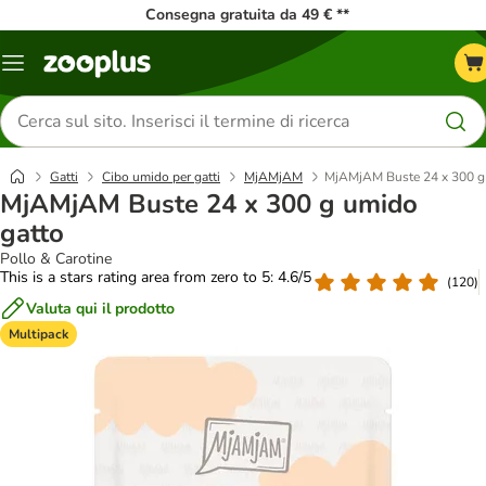
Consegna gratuita da 49 € **
Overview
catalogo
Cerca
prodotti
Gatti
Cibo umido per gatti
MjAMjAM
MjAMjAM Buste 24 x 300 g
MjAMjAM Buste 24 x 300 g umido
gatto
Pollo & Carotine
This is a stars rating area from zero to 5: 4.6/5
(
120
)
Valuta qui il prodotto
Multipack