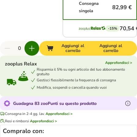
Consegna
82,99 €
singola
70,54 
-15%
Aggiungi al
Aggiungi al
carrello
carrello
Approfondisci >
zooplus Relax
Risparmia il 5% su ogni articolo del tuo abbonamento
gratuito
Gestisci flessibilmente la frequenza di consegna
Modifica, sospendi o cancella quando vuoi
Guadagna 83 zooPunti su questo prodotto
Consegna in 2-4 gg. lav.
Approfondisci >
Resi e rimborsi
Approfondisci >
Compralo con: