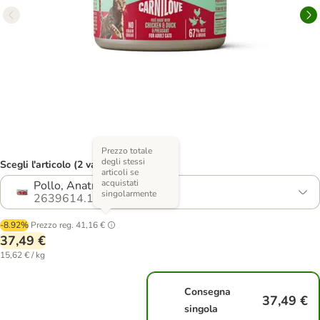
Prezzo totale
degli stessi
Scegli l'articolo (2 varianti)
articoli se
acquistati
Pollo, Anatra & Fagiano
singolarmente
2639614.1
-8.92%
Prezzo reg.
41,16 €
37,49 €
15,62 € / kg
Consegna
37,49 €
singola