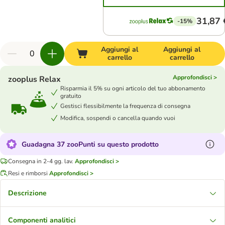
31,87 
-15%
Aggiungi al
Aggiungi al
carrello
carrello
Approfondisci >
zooplus Relax
Risparmia il 5% su ogni articolo del tuo abbonamento
gratuito
Gestisci flessibilmente la frequenza di consegna
Modifica, sospendi o cancella quando vuoi
Guadagna 37 zooPunti su questo prodotto
Consegna in 2-4 gg. lav.
Approfondisci >
Resi e rimborsi
Approfondisci >
Descrizione
Componenti analitici