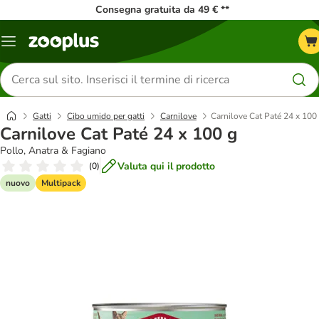
Consegna gratuita da 49 € **
Overview
catalogo
Cerca
prodotti
Gatti
Cibo umido per gatti
Carnilove
Carnilove Cat Paté 24 x 100
Carnilove Cat Paté 24 x 100 g
Pollo, Anatra & Fagiano
Valuta qui il prodotto
(
0
)
nuovo
Multipack