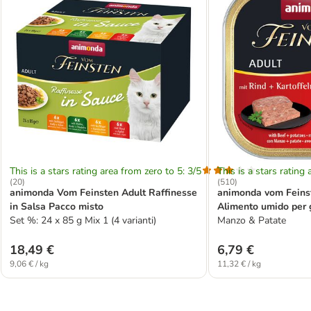
This is a stars rating area from zero to 5: 3/5
This is a stars rating 
(
20
)
(
510
)
animonda Vom Feinsten Adult Raffinesse
animonda vom Feinst
in Salsa Pacco misto
Alimento umido per g
Set %: 24 x 85 g Mix 1 (4 varianti)
Manzo & Patate
18,49 €
6,79 €
9,06 € / kg
11,32 € / kg