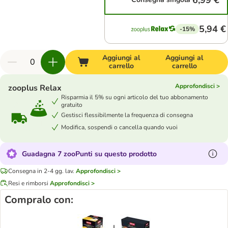
6,99 €
5,94 €
-15%
Aggiungi al
Aggiungi al
carrello
carrello
Approfondisci >
zooplus Relax
Risparmia il 5% su ogni articolo del tuo abbonamento
gratuito
Gestisci flessibilmente la frequenza di consegna
Modifica, sospendi o cancella quando vuoi
Guadagna 7 zooPunti su questo prodotto
Consegna in 2-4 gg. lav.
Approfondisci >
Resi e rimborsi
Approfondisci >
Compralo con: