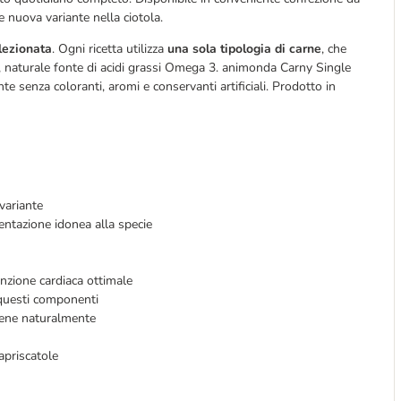
e nuova variante nella ciotola.
lezionata
. Ogni ricetta utilizza
una sola tipologia di carne
, che
za, naturale fonte di acidi grassi Omega 3. animonda Carny Single
e senza coloranti, aromi e conservanti artificiali. Prodotto in
variante
entazione idonea alla specie
nzione cardiaca ottimale
a questi componenti
tiene naturalmente
i
'apriscatole