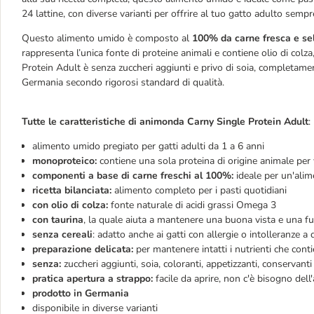
24 lattine, con diverse varianti per offrire al tuo gatto adulto sempr
Questo alimento umido è composto al
100% da carne fresca e se
rappresenta l’unica fonte di proteine animali e contiene olio di col
Protein Adult è senza zuccheri aggiunti e privo di soia, completament
Germania secondo rigorosi standard di qualità.
Tutte le caratteristiche di animonda Carny Single Protein Adult
:
alimento umido pregiato per gatti adulti da 1 a 6 anni
monoproteico:
contiene una sola proteina di origine animale per 
componenti a base di carne freschi al 100%:
ideale per un'alim
ricetta bilanciata:
alimento completo per i pasti quotidiani
con olio di colza:
fonte naturale di acidi grassi Omega 3
con taurina
, la quale aiuta a mantenere una buona vista e una fu
senza cereali
: adatto anche ai gatti con allergie o intolleranze 
preparazione delicata:
per mantenere intatti i nutrienti che con
senza:
zuccheri aggiunti, soia, coloranti, appetizzanti, conservant
pratica apertura a strappo:
facile da aprire, non c'è bisogno dell
prodotto in Germania
disponibile in diverse varianti