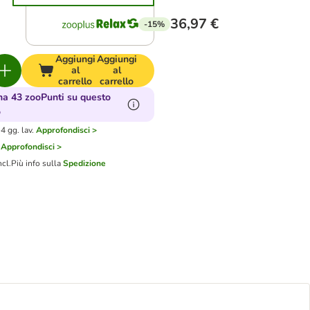
36,97 €
-15%
Aggiungi
Aggiungi
al
al
carrello
carrello
a 43 zooPunti su questo
o
4 gg. lav.
Approfondisci >
Approfondisci >
ncl.
Più info sulla
Spedizione