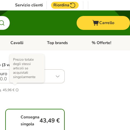
Servizio clienti
Riordina
Carrello
Cavalli
Top brands
% Offerte!
ccelli
Apri Menu Categoria: Acquaristica
Apri Menu Categoria: Cavalli
Apri Menu Categoria: T
Prezzo totale
degli stessi
o (3 varianti)
articoli se
acquistati
puro
singolarmente
0.0
g.
45,96 €
Consegna
43,49 €
singola