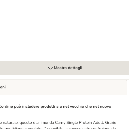
 – Profumo di tè verde
Mostra dettagli
oni
l’ordine può includere prodotti sia nel vecchio che nel nuovo
a e naturale: questo è animonda Carny Single Protein Adult. Grazie
to quotidiano completo. Disponibile in conveniente confezione da