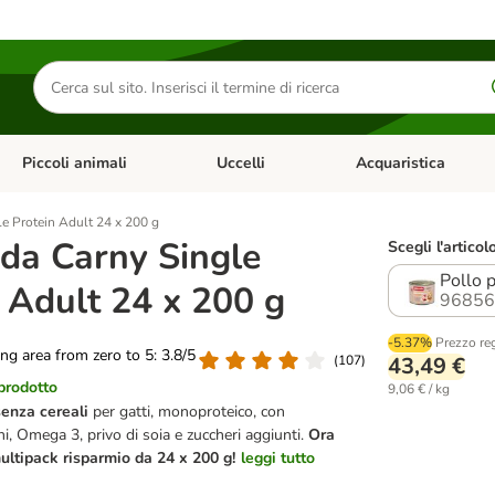
Cerca
prodotti
Piccoli animali
Uccelli
Acquaristica
Apri Menu Categoria: Diete e antiparassitari
Apri Menu Categoria: Piccoli animali
Apri Menu Categoria: U
e Protein Adult 24 x 200 g
da Carny Single
Scegli l'articol
Pollo 
 Adult 24 x 200 g
96856
-5.37%
Prezzo re
ting area from zero to 5: 3.8/5
(
107
)
43,49 €
 prodotto
9,06 € / kg
senza cereali
per gatti, monoproteico, con
i, Omega 3, privo di soia e zuccheri aggiunti.
Ora
ltipack risparmio da 24 x 200 g!
leggi tutto