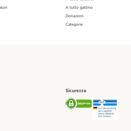
tori
A tutto gattino
Donazioni
Categorie
Sicurezza
iane. Shipping Method
Post. Shipping Method
Security
Securit
od
ent Method