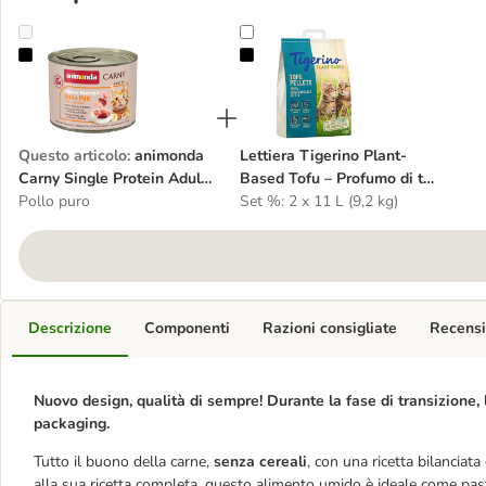
animonda Carny Single Protein Adult 24 x 200 g
Lettiera Tigerino Plant-Based Tofu
Questo articolo
:
animonda
Lettiera Tigerino Plant-
Carny Single Protein Adult
Based Tofu – Profumo di tè
24 x 200 g
Pollo puro
verde
Set %: 2 x 11 L (9,2 kg)
Descrizione
Componenti
Razioni consigliate
Recensi
Nuovo design, qualità di sempre! Durante la fase di transizione, 
packaging.
Tutto il buono della carne,
senza cereali
, con una ricetta bilanciat
alla sua ricetta completa, questo alimento umido è ideale come pas