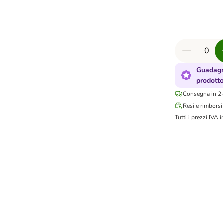
Guadagn
prodott
Consegna in 2-
Resi e rimborsi
Tutti i prezzi IVA i