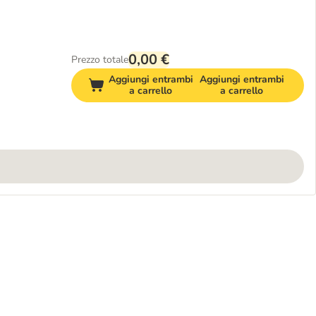
0,00 €
Prezzo totale
Aggiungi entrambi
Aggiungi entrambi
a carrello
a carrello