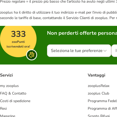
Prezzo regolare = il prezzo più basso che l'articolo ha avuto negli ultimi 
zooplus ha il diritto di utilizzare il tuo indirizzo e-mail per l'invio di pu
secondo le tariffe di base, contattando il Servizio Clienti di zooplus. Per
333
Non perderti offerte persona
zooPunti
iscrivendoti ora!
Seleziona le tue preferenze
Servizi
Vantaggi
my zooplus
zooplusRelax
FAQ & Contatto
zooplus Club
Costi di spedizione
Programma Fedel
Resi
Programma di Affi
Magazine
Sconto Rifugi