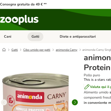
Consegna gratuita da 49 € **
Cani
Gatti
Diete e antiparassitari
Apri Menu Categoria: Cani
Apri Menu Categoria: Gatti
Gatti
Cibo umido per gatti
animonda Carny
animonda Carny Singl
animon
Protein
Pollo puro
This is a stars ra
Valuta qui il
Alimento umido
componenti fresch
in
conveniente mu