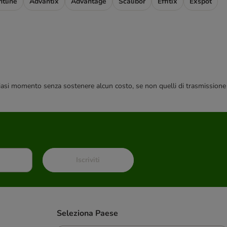
ntline
Advantix
Advantage
Scalibor
Effitix
Exspot
 qualsiasi momento senza sostenere alcun costo, se non quelli di trasmissione
Iscriviti
Seleziona Paese