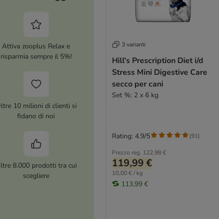
3 varianti
Attiva zooplus Relax e
risparmia sempre il 5%!
Hill's Prescription Diet i/d
Stress Mini Digestive Care
secco per cani
Set %: 2 x 6 kg
ltre 10 milioni di clienti si
fidano di noi
Rating: 4.9/5
(
91
)
Prezzo reg.
122,98 €
119,99 €
ltre 8.000 prodotti tra cui
10,00 € / kg
scegliere
113,99 €