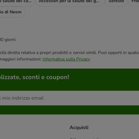
Accessori per la salute dei cani
Accessori per la salute dei gatti
Seresto
Fro
io di Neem
30 giorni
bblicità diretta relativa a propri prodotti o servizi simili. Puoi opporti in
 maggiori informazioni:
Informativa sulla Privacy
lizzate, sconti e coupon!
Acquisti