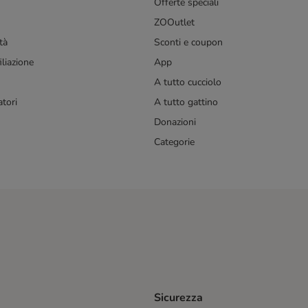
Offerte speciali
ZOOutlet
tà
Sconti e coupon
liazione
App
A tutto cucciolo
tori
A tutto gattino
Donazioni
Categorie
Sicurezza