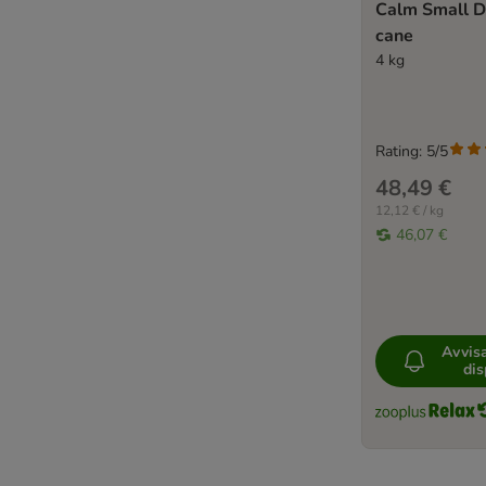
Calm Small D
cane
4 kg
Rating: 5/5
48,49 €
12,12 € / kg
46,07 €
Avvis
dis