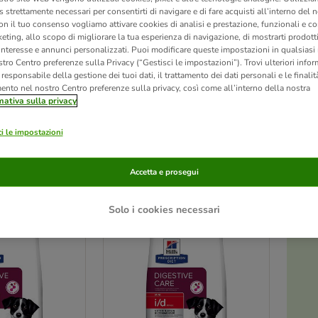
 strettamente necessari per consentirti di navigare e di fare acquisti all’interno del 
on il tuo consenso vogliamo attivare cookies di analisi e prestazione, funzionali e con
eting, allo scopo di migliorare la tua esperienza di navigazione, di mostrarti prodotti
rocci per combattere lo stress e l'ansia nel cane. Oltre alle modifiche comportament
 interesse e annunci personalizzati. Puoi modificare queste impostazioni in qualsia
ire meglio le situazioni che possono generare stress. Determinati ingredienti, infatt
tro Centro preferenze sulla Privacy (“Gestisci le impostazioni”). Trovi ulteriori info
sono quindi prefissati l’obiettivo di offrire formule su misura per cani stressati. Trova 
l responsabile della gestione dei tuoi dati, il trattamento dei dati personali e le finalità
edere il parere di un medico veterinario prima dell’uso oppure prima di estender
mento nel nostro Centro preferenze sulla privacy, così come all’interno della nostra
’animale, rivolgersi immediatamente al veterinario.
Inserendo nel carrello l'alim
mativa sulla privacy
i le impostazioni
Accetta e prosegui
ve been changed
Solo i cookies necessari