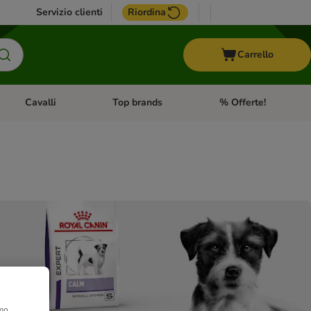
Servizio clienti
Riordina
Carrello
Cavalli
Top brands
% Offerte!
ccelli
Apri Menu Categoria: Acquaristica
Apri Menu Categoria: Cavalli
Apri Menu Categoria: T
amo