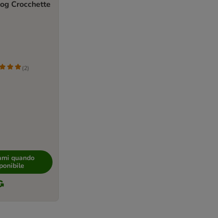
og Crocchette
(
2
)
ami quando
ponibile