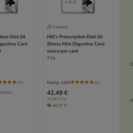
3 varianti
tion Diet i/d
Hill's Prescription Diet i/d
igestive Care
Stress Mini Digestive Care
i
secco per cani
3 kg
O
Rating: 4.9/5
(
91
)
(
91
)
42,49 €
68,99 €
14,16 € / kg
O
40,37 €