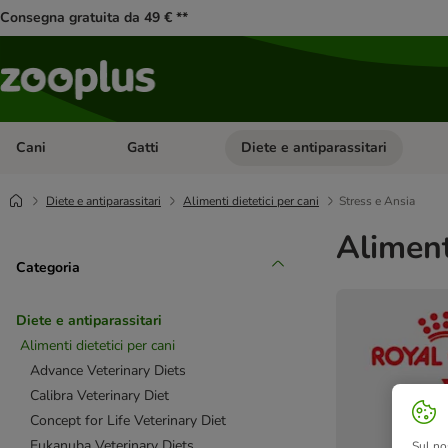
Consegna gratuita da 49 € **
Cani
Gatti
Diete e antiparassitari
Apri Menu Categoria: Cani
Apri Menu Categoria: Gatti
Diete e antiparassitari
Alimenti dietetici per cani
Stress e Ansia
Aliment
Categoria
Diete e antiparassitari
Alimenti dietetici per cani
Advance Veterinary Diets
Calibra Veterinary Diet
Concept for Life Veterinary Diet
Eukanuba Veterinary Diets
Sul no