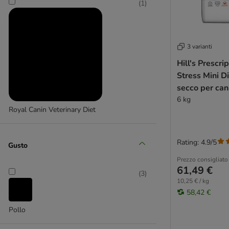
(
1
)
Sovrappeso
Diabete
Denti e salute orale
3 varianti
Stress e Ansia
Hill's Prescrip
Problemi epatici
Stress Mini D
Otite
secco per can
Alimenti a base di insetti
6 kg
Alimenti umidi senza cereali
Royal Canin Veterinary Diet
Alimenti biologici
Alimenti in fiocchi
Alimenti vegetariani
Rating: 4.9/5
Gusto
Alimenti e latte per cuccioli
Prezzo consigliato
Alimenti monoproteici per cani
61,49 €
(
3
)
Alimenti per cani sterilizzati
10,25 € / kg
Alimenti ad alto contenuto di carne
58,42 €
Convalescenza e recupero
Pollo