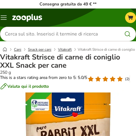
Consegna gratuita da 49 € **
Overview
catalogo
Cerca
prodotti
Cani
Snack per cani
Vitakraft
Vitakraft Strisce di carne di conigl
Vitakraft Strisce di carne di coniglio
XXL Snack per cane
250 g
This is a stars rating area from zero to 5: 5.0/5
(
2
)
Valuta qui il prodotto