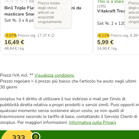
(
0
)
This is a stars rating 
Prezzo totale
Prezzo
(
195
)
8in1 Triple Flavour Ribs Bastoncini da
degli stessi
degli 
Vitakraft Treaties Bi
articoli se
articol
masticare Snack per cane
acquistati
acquis
Set %: 3 x 6 pz
singolarmente
singo
Set %: 2 x 120 g Sals
-5.07%
Prezzo reg.
17,37 €
-6.11%
Prezzo reg.
6,38 
16,49 €
5,99 €
48,64 € / kg
24,96 € / kg
Prezzi IVA incl. **
Visualizza condizioni.
Prezzo regolare = il prezzo più basso che l'articolo ha avuto negli ultimi
30 giorni
zooplus ha il diritto di utilizzare il tuo indirizzo e-mail per l'invio di
pubblicità diretta relativa a propri prodotti o servizi simili. Puoi opporti in
qualsiasi momento senza sostenere alcun costo, se non quelli di
trasmissione secondo le tariffe di base, contattando il Servizio Clienti di
zooplus. Per maggiori informazioni:
Informativa sulla Privacy
333