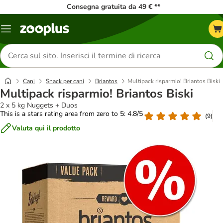
Consegna gratuita da 49 € **
Overview
catalogo
Cerca
prodotti
Cani
Snack per cani
Briantos
Multipack risparmio! Briantos Biski
Multipack risparmio! Briantos Biski
2 х 5 kg Nuggets + Duos
This is a stars rating area from zero to 5: 4.8/5
(
9
)
Valuta qui il prodotto