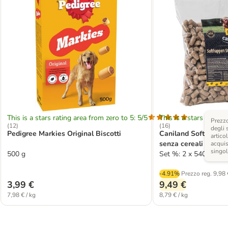
This is a stars rating area from zero to 5: 5/5
This is a stars rating 
Prezzo
(
12
)
(
16
)
degli 
Pedigree Markies Original Biscotti
Caniland Soft boccon
articol
senza cereali
acquis
singo
500 g
Set %: 2 x 540 g
-4.91%
Prezzo reg.
9,98 
3,99 €
9,49 €
7,98 € / kg
8,79 € / kg