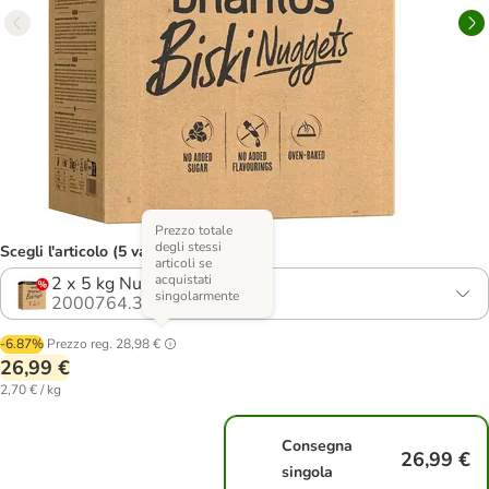
Prezzo totale
degli stessi
Scegli l'articolo (5 varianti)
articoli se
acquistati
2 х 5 kg Nuggets + Duos
singolarmente
2000764.3
-6.87%
Prezzo reg.
28,98 €
26,99 €
2,70 € / kg
Consegna
26,99 €
singola