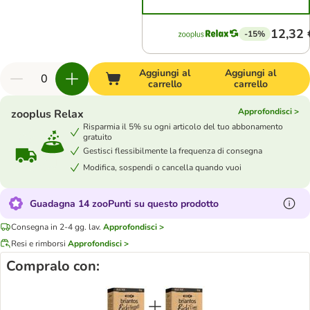
12,32 
-15%
Aggiungi al
Aggiungi al
carrello
carrello
Approfondisci >
zooplus Relax
Risparmia il 5% su ogni articolo del tuo abbonamento
gratuito
Gestisci flessibilmente la frequenza di consegna
Modifica, sospendi o cancella quando vuoi
Guadagna 14 zooPunti su questo prodotto
Consegna in 2-4 gg. lav.
Approfondisci >
Resi e rimborsi
Approfondisci >
Compralo con: