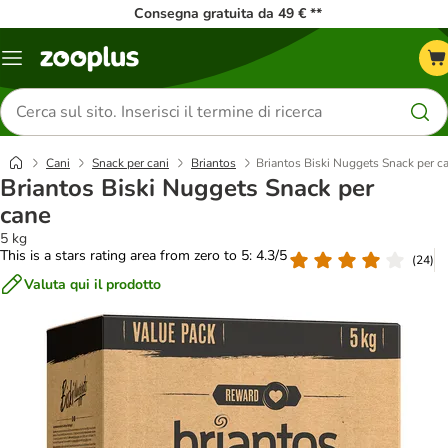
Consegna gratuita da 49 € **
Overview
catalogo
Cerca
prodotti
Cani
Snack per cani
Briantos
Briantos Biski Nuggets Snack per c
Briantos Biski Nuggets Snack per
cane
5 kg
This is a stars rating area from zero to 5: 4.3/5
(
24
)
Valuta qui il prodotto