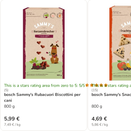
This is a stars rating area from zero to 5: 5/5
This is a stars rating 
(
5
)
(
15
)
bosch Sammy's Rubacuori Biscottini per
bosch Sammy's Snack 
cani
800 g
800 g
5,99 €
4,69 €
7,49 € / kg
5,86 € / kg