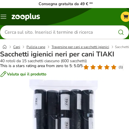
Consegna gratuita da 49 € **
Overview
catalogo
Cerca
prodotti
Cani
Pulizia cane
Traversine per cani e sacchetti igienici
Sacchetti
Sacchetti igienici neri per cani TIAKI
40 rotoli da 15 sacchetti ciascuno (600 sacchetti)
This is a stars rating area from zero to 5: 5.0/5
(
1
)
Valuta qui il prodotto