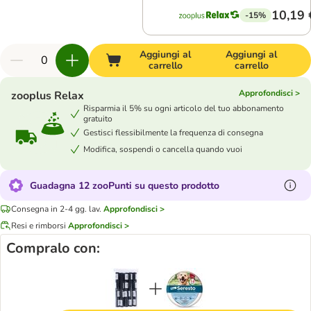
10,19 
-15%
Aggiungi al
Aggiungi al
carrello
carrello
Approfondisci >
zooplus Relax
Risparmia il 5% su ogni articolo del tuo abbonamento
gratuito
Gestisci flessibilmente la frequenza di consegna
Modifica, sospendi o cancella quando vuoi
Guadagna 12 zooPunti su questo prodotto
Consegna in 2-4 gg. lav.
Approfondisci >
Resi e rimborsi
Approfondisci >
Compralo con: