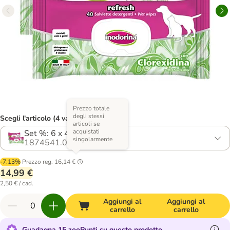
Prezzo totale
degli stessi
Scegli l'articolo (4 varianti)
articoli se
acquistati
Set %: 6 x 40 pz
singolarmente
1874541.0
-7.13%
Prezzo reg.
16,14 €
14,99 €
2,50 € / cad.
Aggiungi al
Aggiungi al
carrello
carrello
Guadagna 15 zooPunti su questo prodotto