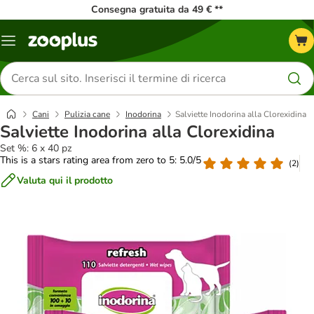
Consegna gratuita da 49 € **
Overview
catalogo
Cerca
prodotti
Cani
Pulizia cane
Inodorina
Salviette Inodorina alla Clorexidina
Salviette Inodorina alla Clorexidina
Set %: 6 x 40 pz
This is a stars rating area from zero to 5: 5.0/5
(
2
)
Valuta qui il prodotto