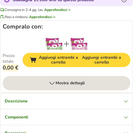
Consegna in 2-4 gg. lav.
Approfondisci >
Resi e rimborsi
Approfondisci >
Compralo con:
Prezzo
Aggiungi entrambi a
Aggiungi entrambi a
totale
carrello
carrello
0,00 €
Mostra dettagli
Descrizione
Componenti