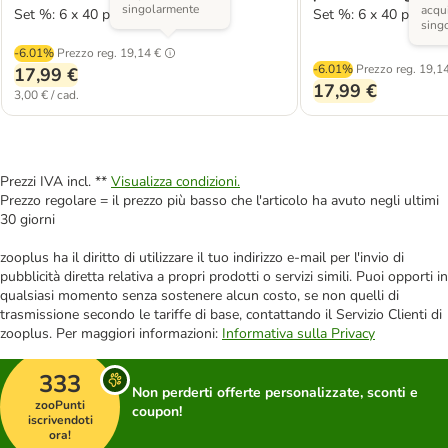
singolarmente
acqui
Set %: 6 x 40 pz
Set %: 6 x 40 pz
sing
-6.01%
Prezzo reg.
19,14 €
-6.01%
Prezzo reg.
19,14
17,99 €
17,99 €
3,00 € / cad.
Prezzi IVA incl. **
Visualizza condizioni.
Prezzo regolare = il prezzo più basso che l'articolo ha avuto negli ultimi
30 giorni
zooplus ha il diritto di utilizzare il tuo indirizzo e-mail per l'invio di
pubblicità diretta relativa a propri prodotti o servizi simili. Puoi opporti in
qualsiasi momento senza sostenere alcun costo, se non quelli di
trasmissione secondo le tariffe di base, contattando il Servizio Clienti di
zooplus. Per maggiori informazioni:
Informativa sulla Privacy
333
Non perderti offerte personalizzate, sconti e
zooPunti
coupon!
iscrivendoti
ora!