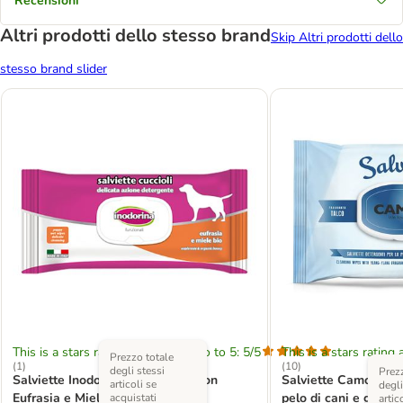
Recensioni
Altri prodotti dello stesso brand
Skip Altri prodotti dello
stesso brand slider
This is a stars rating area from zero to 5: 5/5
This is a stars rating 
Prezzo totale
(
1
)
(
10
)
degli stessi
Prezz
Salviette Inodorina per cuccioli con
Salviette Camon Talc
articoli se
degli
Eufrasia e Miele bio
pelo di cani e gatti
acquistati
artic