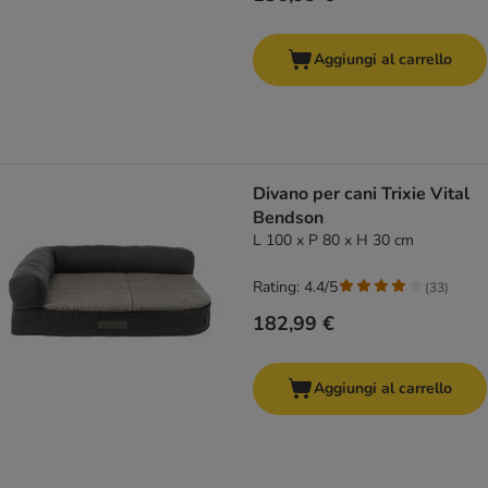
Aggiungi al carrello
Divano per cani Trixie Vital
Bendson
L 100 x P 80 x H 30 cm
Rating: 4.4/5
(
33
)
182,99 €
Aggiungi al carrello