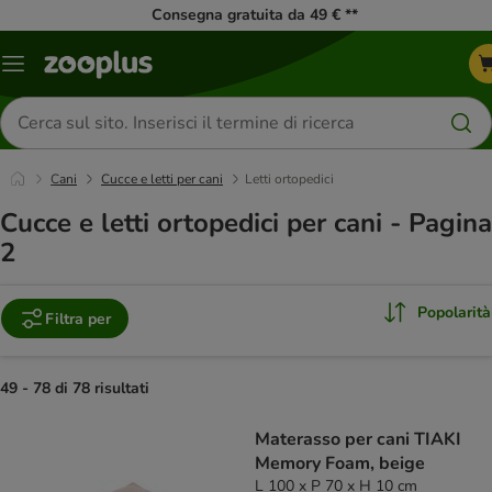
Consegna gratuita da 49 € **
Overview
catalogo
Cerca
prodotti
Cani
Cucce e letti per cani
Letti ortopedici
Cucce e letti ortopedici per cani - Pagina
2
Popolarità
Filtra per
49 - 78 di 78 risultati
product items have been changed
Materasso per cani TIAKI
Memory Foam, beige
L 100 x P 70 x H 10 cm