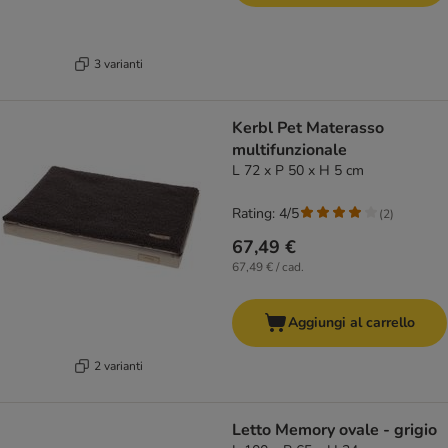
3 varianti
Kerbl Pet Materasso
multifunzionale
L 72 x P 50 x H 5 cm
Rating: 4/5
(
2
)
67,49 €
67,49 € / cad.
Aggiungi al carrello
2 varianti
Letto Memory ovale - grigio