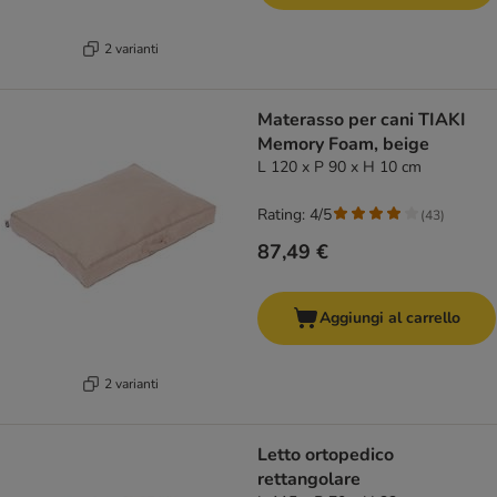
2 varianti
Materasso per cani TIAKI
Memory Foam, beige
L 120 x P 90 x H 10 cm
Rating: 4/5
(
43
)
87,49 €
Aggiungi al carrello
2 varianti
Letto ortopedico
rettangolare