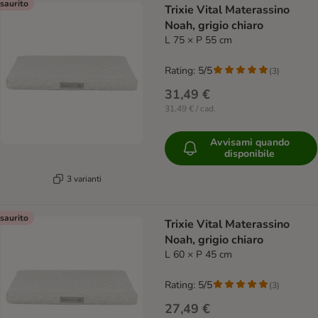
saurito
Trixie Vital Materassino
Noah, grigio chiaro
L 75 × P 55 cm
Rating: 5/5
(
3
)
31,49 €
31,49 € / cad.
Avvisami quando
disponibile
3 varianti
saurito
Trixie Vital Materassino
Noah, grigio chiaro
L 60 × P 45 cm
Rating: 5/5
(
3
)
27,49 €