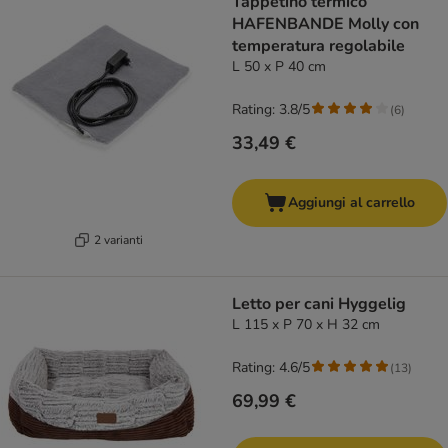
Tappetino termico
HAFENBANDE Molly con
temperatura regolabile
L 50 x P 40 cm
Rating: 3.8/5
(
6
)
33,49 €
Aggiungi al carrello
2 varianti
Letto per cani Hyggelig
L 115 x P 70 x H 32 cm
Rating: 4.6/5
(
13
)
69,99 €