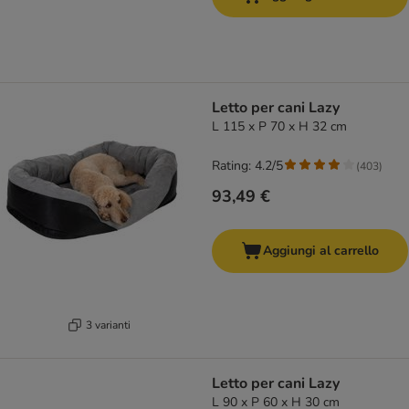
Letto per cani Lazy
L 115 x P 70 x H 32 cm
Rating: 4.2/5
(
403
)
93,49 €
Aggiungi al carrello
3 varianti
Letto per cani Lazy
L 90 x P 60 x H 30 cm