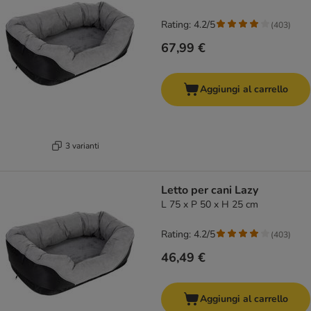
Rating: 4.2/5
(
403
)
67,99 €
Aggiungi al carrello
3 varianti
Letto per cani Lazy
L 75 x P 50 x H 25 cm
Rating: 4.2/5
(
403
)
46,49 €
Aggiungi al carrello