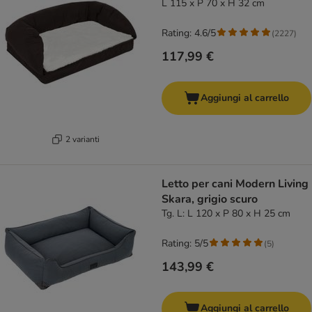
L 115 x P 70 x H 32 cm
Rating: 4.6/5
(
2227
)
117,99 €
Aggiungi al carrello
2 varianti
Letto per cani Modern Living
Skara, grigio scuro
Tg. L: L 120 x P 80 x H 25 cm
Rating: 5/5
(
5
)
143,99 €
Aggiungi al carrello