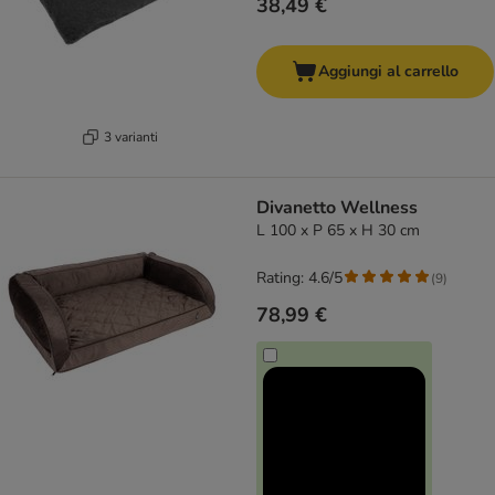
38,49 €
Aggiungi al carrello
3 varianti
Divanetto Wellness
L 100 x P 65 x H 30 cm
Rating: 4.6/5
(
9
)
78,99 €