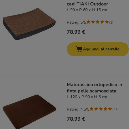
cani TIAKI Outdoor
L 90 x P 60 x H 15 cm
Rating: 5/5
(
2
)
78,99 €
Aggiungi al carrello
Materassino ortopedico in
finta pelle scamosciata
L 120 x P 90 x H 6 cm
Rating: 4.6/5
(
47
)
78,99 €