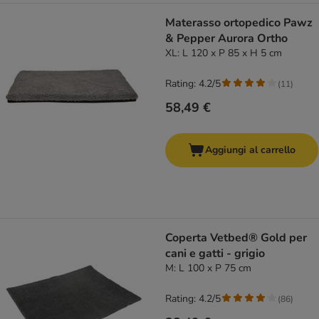
Materasso ortopedico Pawz
& Pepper Aurora Ortho
XL: L 120 x P 85 x H 5 cm
Rating: 4.2/5
(
11
)
58,49 €
Aggiungi al carrello
Coperta Vetbed® Gold per
cani e gatti - grigio
M: L 100 x P 75 cm
Rating: 4.2/5
(
86
)