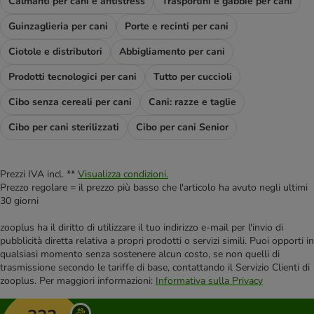
Calmanti per cani e antistress
Trasportini e gabbie per cani
Guinzaglieria per cani
Porte e recinti per cani
Ciotole e distributori
Abbigliamento per cani
Prodotti tecnologici per cani
Tutto per cuccioli
Cibo senza cereali per cani
Cani: razze e taglie
Cibo per cani sterilizzati
Cibo per cani Senior
Prezzi IVA incl. **
Visualizza condizioni.
Prezzo regolare = il prezzo più basso che l'articolo ha avuto negli ultimi
30 giorni
zooplus ha il diritto di utilizzare il tuo indirizzo e-mail per l'invio di
pubblicità diretta relativa a propri prodotti o servizi simili. Puoi opporti in
qualsiasi momento senza sostenere alcun costo, se non quelli di
trasmissione secondo le tariffe di base, contattando il Servizio Clienti di
zooplus. Per maggiori informazioni:
Informativa sulla Privacy