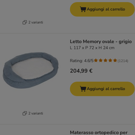
Aggiungi al carrello
2 varianti
Letto Memory ovale - grigio
L 117 x P 72 x H 24 cm
Rating: 4.6/5
(
1214
)
204,99 €
Aggiungi al carrello
2 varianti
Materasso ortopedico per