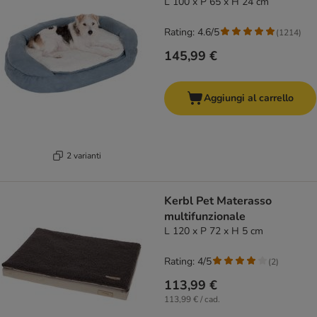
L 100 x P 65 x H 24 cm
Rating: 4.6/5
(
1214
)
145,99 €
Aggiungi al carrello
2 varianti
Kerbl Pet Materasso
multifunzionale
L 120 x P 72 x H 5 cm
Rating: 4/5
(
2
)
113,99 €
113,99 € / cad.