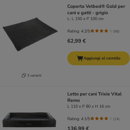
Coperta Vetbed® Gold per
cani e gatti - grigio
L: L 150 x P 100 cm
Rating: 4.2/5
(
86
)
62,99 €
Aggiungi al carrello
3 varianti
Letto per cani Trixie Vital
Remo
L 110 x P 80 x H 16 cm
Rating: 4.1/5
(
14
)
136,99 €