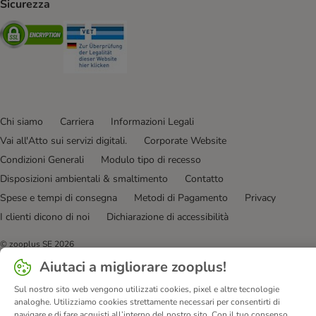
Sicurezza
Security
Security
Chi siamo
Carriera
Informazioni Legali
Vai all'Atto sui servizi digitali.
Corporate Website
Condizioni Generali
Modulo tipo di recesso
Disposizioni ambientali & smaltimento
Contatto
Spese e tempi di consegna
Metodi di Pagamento
Privacy
I clienti dicono di noi
Dichiarazione di accessibilità
© zooplus SE
2026
Aiutaci a migliorare zooplus!
Sul nostro sito web vengono utilizzati cookies, pixel e altre tecnologie
analoghe. Utilizziamo cookies strettamente necessari per consentirti di
navigare e di fare acquisti all’interno del nostro sito. Con il tuo consenso