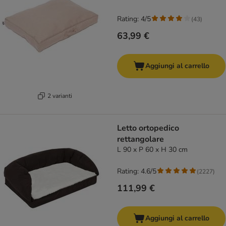
Rating: 4/5
(
43
)
63,99 €
Aggiungi al carrello
2 varianti
Letto ortopedico
rettangolare
L 90 x P 60 x H 30 cm
Rating: 4.6/5
(
2227
)
111,99 €
Aggiungi al carrello