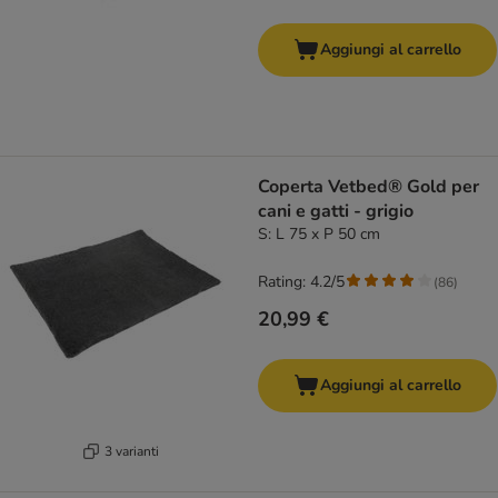
Aggiungi al carrello
Coperta Vetbed® Gold per
cani e gatti - grigio
S: L 75 x P 50 cm
Rating: 4.2/5
(
86
)
20,99 €
Aggiungi al carrello
3 varianti