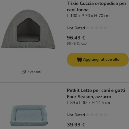
Trixie Cuccia ortopedica per
cani Jonna
L 100 x P 70 x H 70 cm
Not Rated
96,49 €
96,49 € / cad.
Aggiungi al carrello
2 varianti
Petkit Letto per cani e gatti
Four Season, azzurro
L 89 x L 67 x H 14,5 cm
Not Rated
39,99 €