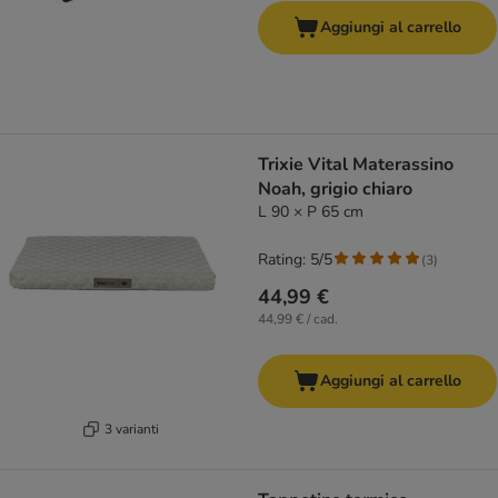
Aggiungi al carrello
Trixie Vital Materassino
Noah, grigio chiaro
L 90 × P 65 cm
Rating: 5/5
(
3
)
44,99 €
44,99 € / cad.
Aggiungi al carrello
3 varianti