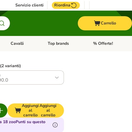
Servizio clienti
Riordina
Carrello
Cavalli
Top brands
% Offerte!
ccelli
Apri Menu Categoria: Acquaristica
Apri Menu Categoria: Cavalli
Apri Menu Categoria: T
 (2 varianti)
m
90.0
Aggiungi
Aggiungi
al
al
carrello
carrello
 18 zooPunti su questo