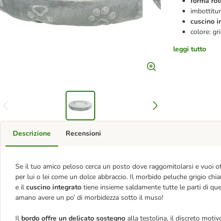
forma ro
imbottitu
cuscino i
colore: gr
leggi tutto
Descrizione
Recensioni
Se il tuo amico peloso cerca un posto dove raggomitolarsi e vuoi offri
per lui o lei come un dolce abbraccio. Il morbido peluche grigio chia
e il
cuscino integrato
tiene insieme saldamente tutte le parti di que
amano avere un po’ di morbidezza sotto il muso!
Il
bordo offre un delicato sostegno
alla testolina, il discreto mot