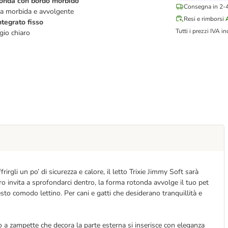
tonda con bordo morbido
Consegna in 2-4 
ra morbida e avvolgente
Resi e rimborsi
ntegrato fisso
Tutti i prezzi IVA in
igio chiaro
rgli un po’ di sicurezza e calore, il letto Trixie Jimmy Soft sarà
ro invita a sprofondarci dentro, la forma rotonda avvolge il tuo pet
sto comodo lettino. Per cani e gatti che desiderano tranquillità e
ivo a zampette che decora la parte esterna si inserisce con eleganza