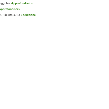
gg. lav.
Approfondisci >
Approfondisci >
cl.
Più info sulla
Spedizione