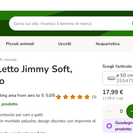
Cerca
prodotti
Piccoli animali
Uccelli
Acquaristica
Apri Menu Categoria: Diete e antiparassitari
Apri Menu Categoria: Piccoli animali
Apri Menu Categoria: U
ft, rotondo
Letto Jimmy Soft,
Scegli l'articolo
ø 50 c
o
25547
17,99 €
ating area from zero to 5: 5.0/5
(
1
)
17,99 € / cad.
l prodotto
ortevole per cani e gatti
e in morbido peluche, design discreto con impronte di
Guadagna
prodotto