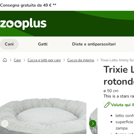
Consegna gratuita da 49 € **
Cani
Gatti
Diete e antiparassitari
Apri Menu Categoria: Cani
Apri Menu Categoria: Gatti
Cani
Cucce e letti per cani
Cucce da interno
Trixie Letto Jimmy So
Trixie 
rotond
ø 50 cm
This is a stars r
Valuta qui i
letto conf
superfici
zampa