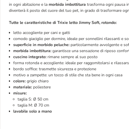
in ogni abitazione e la
morbida imbottitura
trasforma ogni pausa in
diventerà il posto del cuore del tuo pet, in grado di trasformare og
Tutte le caratteristiche di Trixie letto Jimmy Soft, rotondo:
letto accogliente per cani e gatti
comodo giaciglio per dormire, ideale per sonnellini rilassanti e s
superficie in morbido peluche:
particolarmente avvolgente e sof
morbida imbottitura:
garantisce una sensazione di riposo confor
cuscino integrato:
rimane sempre al suo posto
forma rotonda e accogliente: ideale per raggomitolarsi e rilassars
bordo soffice: trasmette sicurezza e protezione
motivo a zampette: un tocco di stile che sta bene in ogni casa
colore:
grigio chiaro
materiale:
poliestere
misure:
taglia S: Ø 50 cm
taglia M: Ø 70 cm
lavabile solo a mano