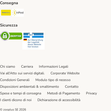
Consegna
Poste Italiane. Shipping Method
InPost. Shipping Method
Sicurezza
Security
Security
Chi siamo
Carriera
Informazioni Legali
Vai all'Atto sui servizi digitali.
Corporate Website
Condizioni Generali
Modulo tipo di recesso
Disposizioni ambientali & smaltimento
Contatto
Spese e tempi di consegna
Metodi di Pagamento
Privacy
I clienti dicono di noi
Dichiarazione di accessibilità
© zooplus SE
2026