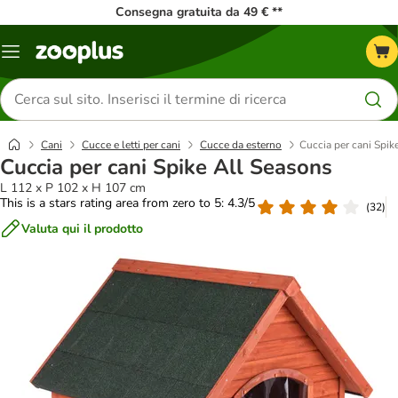
Consegna gratuita da 49 € **
Overview
catalogo
Cerca
prodotti
Cani
Cucce e letti per cani
Cucce da esterno
Cuccia per cani Spik
Cuccia per cani Spike All Seasons
L 112 x P 102 x H 107 cm
This is a stars rating area from zero to 5: 4.3/5
(
32
)
Valuta qui il prodotto