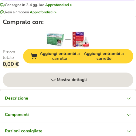
Consegna in 2-4 gg. lav.
Approfondisci >
Resi e rimborsi
Approfondisci >
Compralo con:
Prezzo
Aggiungi entrambi a
Aggiungi entrambi a
totale
carrello
carrello
0,00 €
Mostra dettagli
Descrizione
Componenti
Razioni consigliate