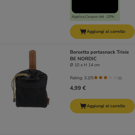
Applica Coupon del -20%
Aggiungi al carrello
Borsetta portasnack Trixie
BE NORDIC
Ø 10 x H 14 cm
Rating: 3.2/5
(
6
)
4,99 €
Aggiungi al carrello