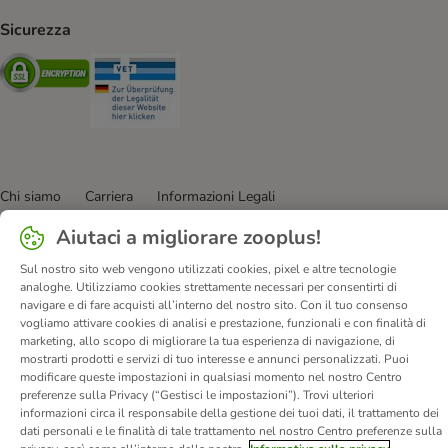
Sicurezza
Security
Security
Chi siamo
Carriera
Informazioni Legali
Vai all'Atto sui servizi digitali.
Corporate Website
Aiutaci a migliorare zooplus!
Condizioni Generali
Modulo tipo di recesso
Sul nostro sito web vengono utilizzati cookies, pixel e altre tecnologie
Disposizioni ambientali & smaltimento
Contatto
analoghe. Utilizziamo cookies strettamente necessari per consentirti di
Spese e tempi di consegna
Metodi di Pagamento
Privacy
navigare e di fare acquisti all’interno del nostro sito. Con il tuo consenso
vogliamo attivare cookies di analisi e prestazione, funzionali e con finalità di
I clienti dicono di noi
Dichiarazione di accessibilità
marketing, allo scopo di migliorare la tua esperienza di navigazione, di
mostrarti prodotti e servizi di tuo interesse e annunci personalizzati. Puoi
© zooplus SE
2026
modificare queste impostazioni in qualsiasi momento nel nostro Centro
preferenze sulla Privacy (“Gestisci le impostazioni”). Trovi ulteriori
informazioni circa il responsabile della gestione dei tuoi dati, il trattamento dei
dati personali e le finalità di tale trattamento nel nostro Centro preferenze sulla