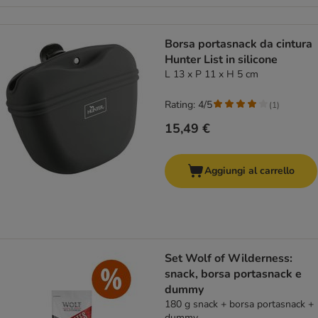
Borsa portasnack da cintura
Hunter List in silicone
L 13 x P 11 x H 5 cm
Rating: 4/5
(
1
)
15,49 €
Aggiungi al carrello
Set Wolf of Wilderness:
snack, borsa portasnack e
dummy
180 g snack + borsa portasnack +
dummy