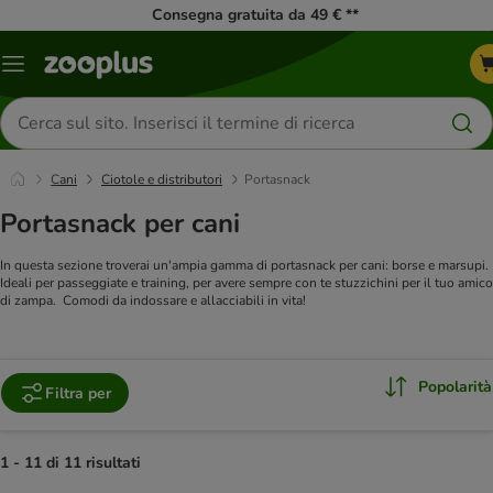
Consegna gratuita da 49 € **
Overview
catalogo
Cerca
prodotti
Cani
Ciotole e distributori
Portasnack
Portasnack per cani
In questa sezione troverai un'ampia gamma di portasnack per cani: borse e marsupi.
Ideali per passeggiate e training, per avere sempre con te stuzzichini per il tuo amico
di zampa. Comodi da indossare e allacciabili in vita!
Popolarità
Filtra per
1 - 11 di 11 risultati