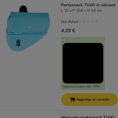
product items have been changed
Portasnack TIAKI in silicone
L 12 x P 10,6 x H 4,6 cm
Not Rated
4,29 €
Applica Coupon del -20%
Aggiungi al carrello
Marsupio portasnack TIAKI