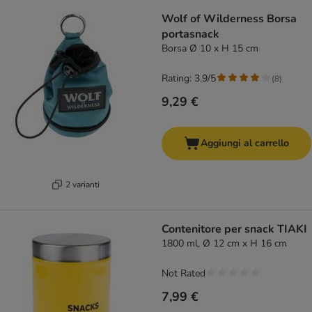
Wolf of Wilderness Borsa
portasnack
Borsa Ø 10 x H 15 cm
Rating: 3.9/5
(
8
)
9,29 €
Aggiungi al carrello
2 varianti
Contenitore per snack TIAKI
1800 ml, Ø 12 cm x H 16 cm
Not Rated
7,99 €