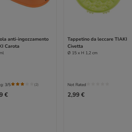
tola anti-ingozzamento
Tappetino da leccare TIAKI
KI Carota
Civetta
ml
Ø 15 x H 1,2 cm
g: 3/5
Not Rated
(
2
)
9 €
2,99 €