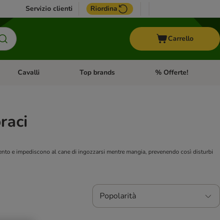
Servizio clienti
Riordina
Carrello
Cavalli
Top brands
% Offerte!
ccelli
Apri Menu Categoria: Acquaristica
Apri Menu Categoria: Cavalli
Apri Menu Categoria: T
raci
mento e impediscono al cane di ingozzarsi mentre mangia, prevenendo così disturbi
Popolarità