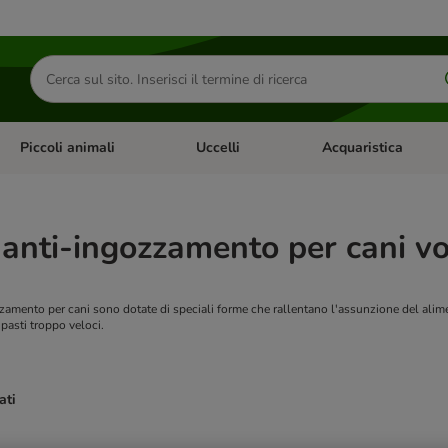
Cerca
prodotti
Piccoli animali
Uccelli
Acquaristica
Apri Menu Categoria: Diete e antiparassitari
Apri Menu Categoria: Piccoli animali
Apri Menu Categoria: U
 anti-ingozzamento per cani vo
zzamento per cani sono dotate di speciali forme che rallentano l'assunzione del ali
 pasti troppo veloci.
ati
ve been changed