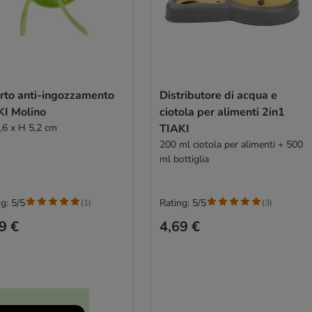
erto anti-ingozzamento
Distributore di acqua e
KI Molino
ciotola per alimenti 2in1
,6 x H 5,2 cm
TIAKI
200 ml ciotola per alimenti + 500
ml bottiglia
g: 5/5
Rating: 5/5
(
1
)
(
3
)
9 €
4,69 €