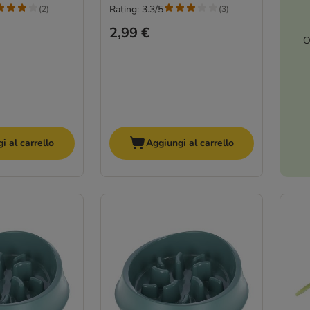
Rating: 3.3/5
(
2
)
(
3
)
2,99 €
O
i al carrello
Aggiungi al carrello