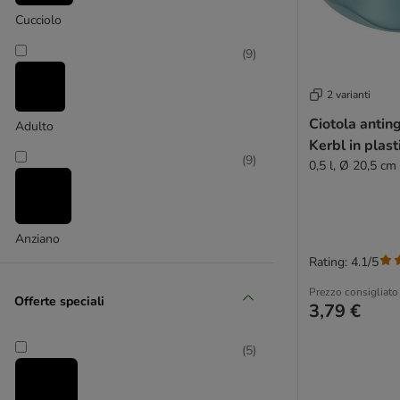
Trixie
Cucciolo
(
2
)
(
9
)
2 varianti
Ciotola anti
Adulto
Kerbl in plast
(
9
)
0,5 l, Ø 20,5 cm
WARNER BROS
Anziano
Rating: 4.1/5
Prezzo consigliato
Offerte speciali
3,79 €
(
5
)