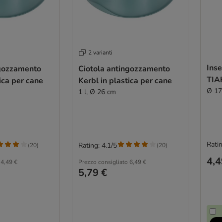
2 varianti
Ins
ngozzamento
Ciotola antingozzamento
TIA
ica per cane
Kerbl in plastica per cane
Ø 17
1 l, Ø 26 cm
Ratin
Rating: 4.1/5
(
20
)
(
20
)
4,4
4,49 €
Prezzo consigliato
6,49 €
5,79 €