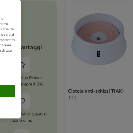
amo
nostro
 finalità
 e servizi
si momento
rmazioni
I tuoi vantaggi
 di tale
Attiva zooplus Relax e
risparmia sempre il 5%!
Ciotola anti-schizzi TIAKI
1,2 l
ltre 10 milioni di clienti si
fidano di noi