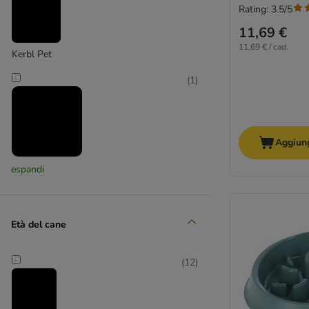
Rating: 3.5/5
Portasnack
11,69 €
Ciotole pieghevoli per cane
11,69 € / cad.
Ciotole e distributori Trixie
Kerbl Pet
Ciotole Kerbl
(
1
)
Aggiung
Modern Living
espandi
(
13
)
Età del cane
TIAKI
(
12
)
(
5
)