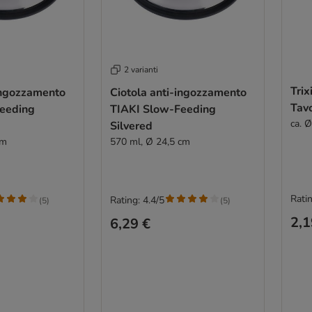
2 varianti
Trix
ingozzamento
Ciotola anti-ingozzamento
Tavo
eeding
TIAKI Slow-Feeding
ca. 
Silvered
cm
570 ml, Ø 24,5 cm
Ratin
Rating: 4.4/5
(
5
)
(
5
)
2,1
6,29 €