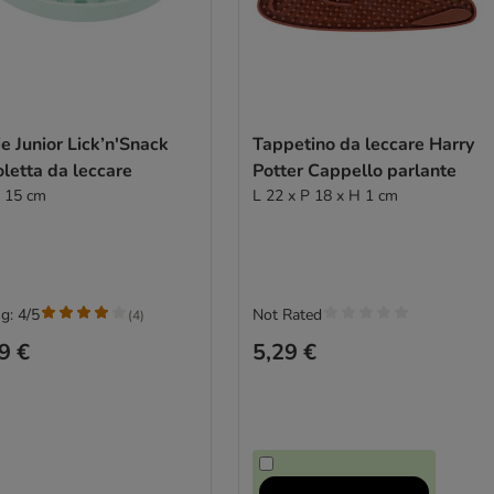
ie Junior Lick’n'Snack
Tappetino da leccare Harry
letta da leccare
Potter Cappello parlante
Ø 15 cm
L 22 x P 18 x H 1 cm
g: 4/5
Not Rated
(
4
)
9 €
5,29 €