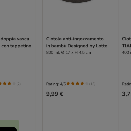
 doppia vasca
Ciotola anti-ingozzamento
Cio
x con tappetino
in bambù Designed by Lotte
TIA
800 ml, Ø 17 x H 4,5 cm
400 
Rating: 4/5
Ratin
(
2
)
(
13
)
9,99 €
3,7