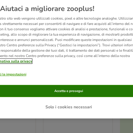
Aiutaci a migliorare zooplus!
stro sito web vengono utilizzati cookies, pixel e altre tecnologie analoghe. Utilizzi
 strettamente necessari per consentirti di navigare e di fare acquisti all’interno del 
on il tuo consenso vogliamo attivare cookies di analisi e prestazione, funzionali e con
eting, allo scopo di migliorare la tua esperienza di navigazione, di mostrarti prodotti
 interesse e annunci personalizzati. Puoi modificare queste impostazioni in qualsia
tro Centro preferenze sulla Privacy (“Gestisci le impostazioni”). Trovi ulteriori info
l responsabile della gestione dei tuoi dati, il trattamento dei dati personali e le finalità
mento nel nostro Centro preferenze sulla privacy, così come all’interno della nostra
mativa sulla privacy
i le impostazioni
ciotola
Tappetino da leccare TIAKI
Accetta e prosegui
altezza su 4
con ventose
L 29 x P 18 x H 1 cm
Solo i cookies necessari
 P 23 x H 8 cm
O