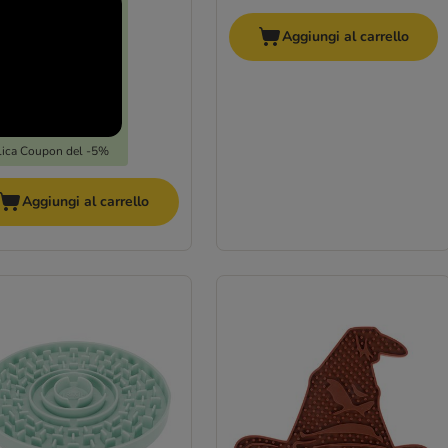
Aggiungi al carrello
ica Coupon del -5%
Aggiungi al carrello