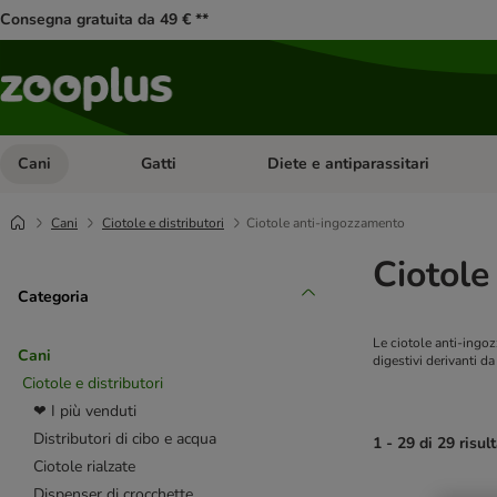
Consegna gratuita da 49 € **
Cani
Gatti
Diete e antiparassitari
Apri Menu Categoria: Cani
Apri Menu Categoria: Gatti
Cani
Ciotole e distributori
Ciotole anti-ingozzamento
Ciotole
Categoria
Le ciotole anti-ingo
Cani
digestivi derivanti da
Ciotole e distributori
❤ I più venduti
Distributori di cibo e acqua
1 - 29 di 29 risult
Ciotole rialzate
Dispenser di crocchette
product items ha