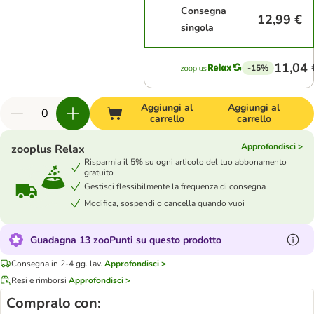
Consegna
12,99 €
singola
11,04 
-15%
Aggiungi al
Aggiungi al
carrello
carrello
Approfondisci >
zooplus Relax
Risparmia il 5% su ogni articolo del tuo abbonamento
gratuito
Gestisci flessibilmente la frequenza di consegna
Modifica, sospendi o cancella quando vuoi
Guadagna 13 zooPunti su questo prodotto
Consegna in 2-4 gg. lav.
Approfondisci >
Resi e rimborsi
Approfondisci >
Compralo con: