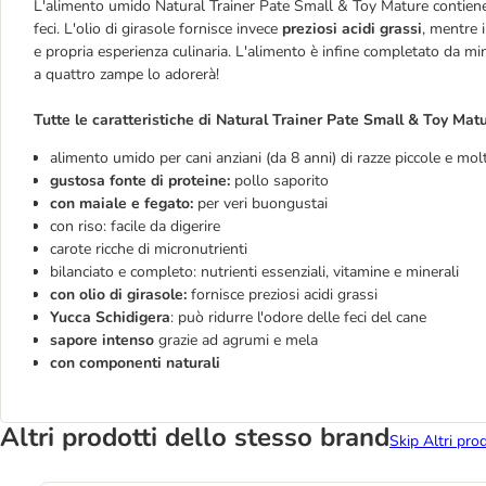
L'alimento umido Natural Trainer Pate Small & Toy Mature contiene an
feci. L'olio di girasole fornisce invece
preziosi acidi grassi
, mentre 
e propria esperienza culinaria. L'alimento è infine completato da mine
a quattro zampe lo adorerà!
Tutte le caratteristiche di Natural Trainer Pate Small & Toy Matu
alimento umido per cani anziani (da 8 anni) di razze piccole e molt
gustosa fonte di proteine:
pollo saporito
con maiale e fegato:
per veri buongustai
con riso: facile da digerire
carote ricche di micronutrienti
bilanciato e completo: nutrienti essenziali, vitamine e minerali
con olio di girasole:
fornisce preziosi acidi grassi
Yucca Schidigera
: può ridurre l'odore delle feci del cane
sapore intenso
grazie ad agrumi e mela
con componenti naturali
Altri prodotti dello stesso brand
Skip Altri pro