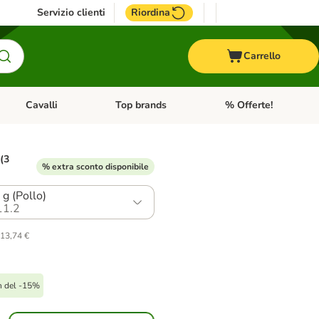
Servizio clienti
Riordina
Carrello
Cavalli
Top brands
% Offerte!
ccelli
Apri Menu Categoria: Acquaristica
Apri Menu Categoria: Cavalli
Apri Menu Categoria: T
 (3
% extra sconto disponibile
 g (Pollo)
11.2
 13,74 €
n del -15%