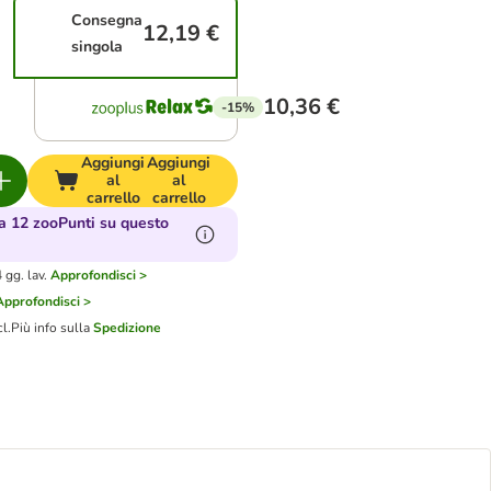
Consegna
12,19 €
singola
10,36 €
-15%
Aggiungi
Aggiungi
al
al
carrello
carrello
 12 zooPunti su questo
gg. lav.
Approfondisci >
Approfondisci >
cl.
Più info sulla
Spedizione