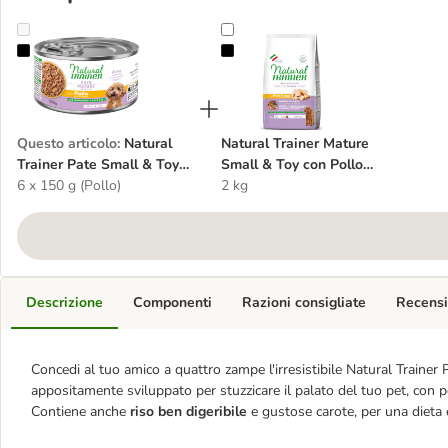
Natural Trainer Pate Small & Toy Mature
Natural Trainer Mature Small & To
Questo articolo
:
Natural
Natural Trainer Mature
Trainer Pate Small & Toy
Small & Toy con Pollo
Mature
6 x 150 g (Pollo)
fresco
2 kg
Descrizione
Componenti
Razioni consigliate
Recensi
Concedi al tuo amico a quattro zampe l'irresistibile Natural Traine
appositamente sviluppato per stuzzicare il palato del tuo pet, con p
Contiene anche
riso ben digeribile
e gustose carote, per una dieta 