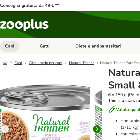
Consegna gratuita da 49 € **
Cani
Gatti
Diete e antiparassitari
Apri Menu Categoria: Cani
Apri Menu Categoria: Gatti
Cani
Cibo umido per cani
Natural Trainer
Natural Trainer Pate Sm
Natura
Small 
6 x 150 g (Pollo
This is a stars r
Valuta qui i
cibo umido
(1-10 kg) 
con estrat