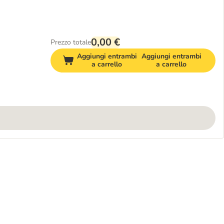
0,00 €
Prezzo totale
Aggiungi entrambi
Aggiungi entrambi
a carrello
a carrello