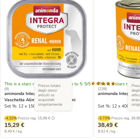
This is a stars rating area from zero to 5: 5/5
This is a stars rating 
Prezzo totale
Prezz
(
8
)
(
239
)
degli stessi
degli
animonda Integra Protect Renal
animonda Integra Pro
articoli se
artic
Vaschetta Alimento umido per cani
acquistati
acqui
singolarmente
sing
Set %: 12 x 150 g Pollo
Set %: 12 x 400 g Po
-4.32%
Prezzo reg.
15,98 €
-3.73%
Prezzo reg.
39,98
15,29 €
38,49 €
8,49 € / kg
8,02 € / kg