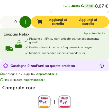
8,07 €
-15%
Aggiungi al
Aggiungi al
carrello
carrello
Approfondisci >
zooplus Relax
Risparmia il 5% su ogni articolo del tuo abbonamento
gratuito
Gestisci flessibilmente la frequenza di consegna
Modifica, sospendi o cancella quando vuoi
Guadagna 9 zooPunti su questo prodotto
Consegna in 2-4 gg. lav.
Approfondisci >
Resi e rimborsi
Approfondisci >
Compralo con: