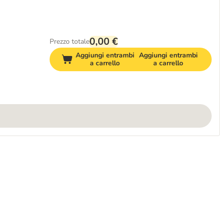
0,00 €
Prezzo totale
Aggiungi entrambi
Aggiungi entrambi
a carrello
a carrello