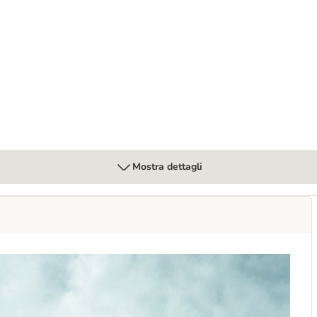
ane
ollo - senza cereali
Mostra dettagli