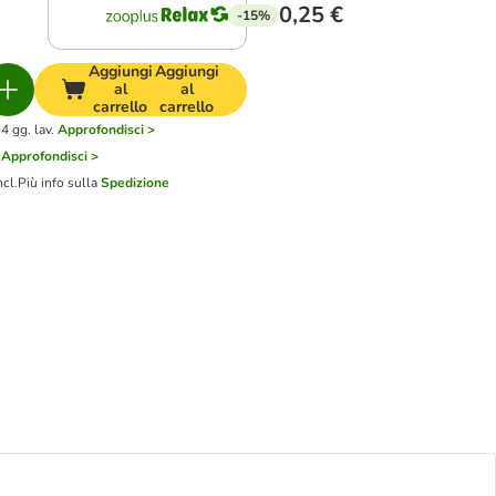
0,25 €
-15%
Aggiungi
Aggiungi
al
al
carrello
carrello
4 gg. lav.
Approfondisci >
Approfondisci >
ncl.
Più info sulla
Spedizione