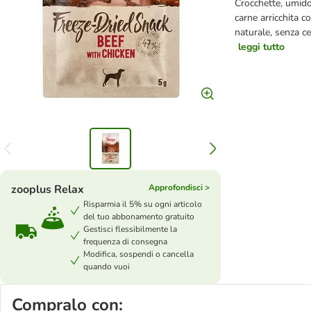
Crocchette, umido 
carne arricchita c
naturale, senza ce
leggi tutto
zooplus Relax
Approfondisci >
Risparmia il 5% su ogni articolo
del tuo abbonamento gratuito
Gestisci flessibilmente la
frequenza di consegna
Modifica, sospendi o cancella
quando vuoi
Compralo con: