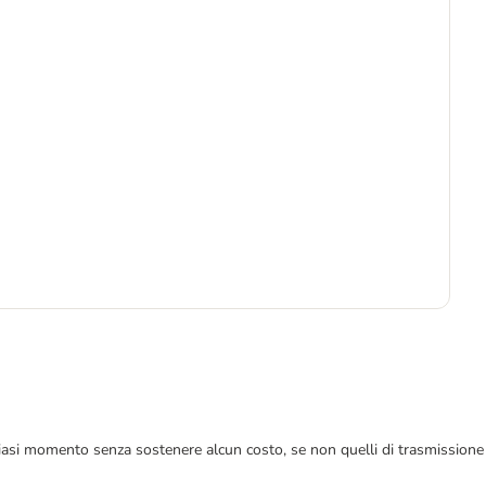
7
8,8
 qualsiasi momento senza sostenere alcun costo, se non quelli di trasmissione