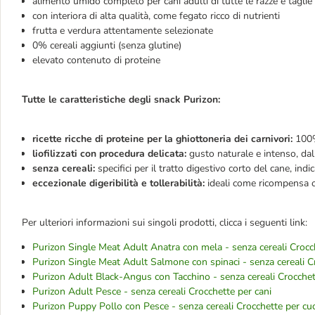
alimento umido completo per cani adulti di tutte le razze e taglie
con interiora di alta qualità, come fegato ricco di nutrienti
frutta e verdura attentamente selezionate
0% cereali aggiunti (senza glutine)
elevato contenuto di proteine
Tutte le caratteristiche degli snack Purizon:
ricette ricche di proteine per la ghiottoneria dei carnivori:
100%
liofilizzati con procedura delicata:
gusto naturale e intenso, dal
senza cereali:
specifici per il tratto digestivo corto del cane, indic
eccezionale digeribilità e tollerabilità:
ideali come ricompensa o
Per ulteriori informazioni sui singoli prodotti, clicca i seguenti link:
Purizon Single Meat Adult Anatra con mela - senza cereali Crocc
Purizon Single Meat Adult Salmone con spinaci - senza cereali C
Purizon Adult Black-Angus con Tacchino - senza cereali Crocchet
Purizon Adult Pesce - senza cereali Crocchette per cani
Purizon Puppy Pollo con Pesce - senza cereali Crocchette per cuc