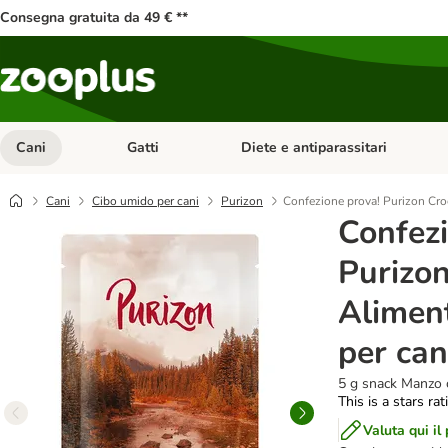
Consegna gratuita da 49 € **
Cani
Gatti
Diete e antiparassitari
Apri Menu Categoria: Cani
Apri Menu Categoria: Gatti
Cani
Cibo umido per cani
Purizon
Confezione prova! Purizon Cro
Confezi
Purizon
Aliment
per ca
5 g snack Manzo 
This is a stars ra
Valuta qui il