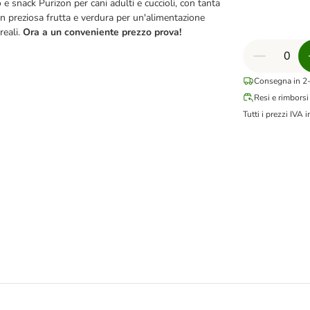
e snack Purizon per cani adulti e cuccioli, con tanta
on preziosa frutta e verdura per un'alimentazione
reali.
Ora a un conveniente prezzo prova!
Consegna in 2-
Resi e rimborsi
Tutti i prezzi IVA i