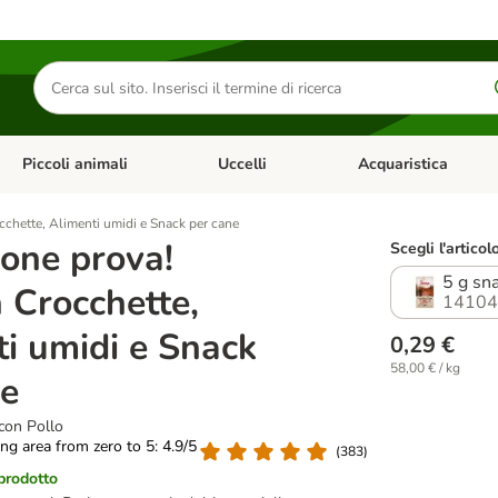
Cerca
prodotti
Piccoli animali
Uccelli
Acquaristica
Apri Menu Categoria: Diete e antiparassitari
Apri Menu Categoria: Piccoli animali
Apri Menu Categoria: U
cchette, Alimenti umidi e Snack per cane
one prova!
Scegli l'articol
5 g sn
 Crocchette,
14104
i umidi e Snack
0,29 €
58,00 € / kg
ne
con Pollo
ting area from zero to 5: 4.9/5
(
383
)
 prodotto