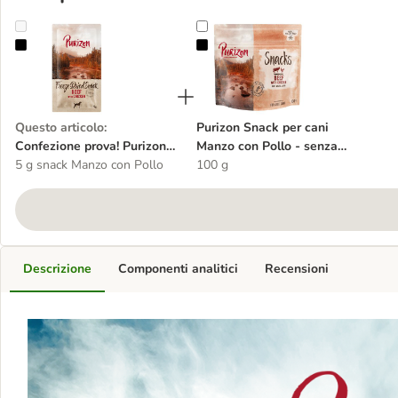
Confezione prova! Purizon Crocchette, Alimenti umidi e Snack per c
Purizon Snack per cani Manzo con P
Questo articolo
:
Purizon Snack per cani
Confezione prova! Purizon
Manzo con Pollo - senza
Crocchette, Alimenti umidi
5 g snack Manzo con Pollo
cereali
100 g
e Snack per cane
Descrizione
Componenti analitici
Recensioni