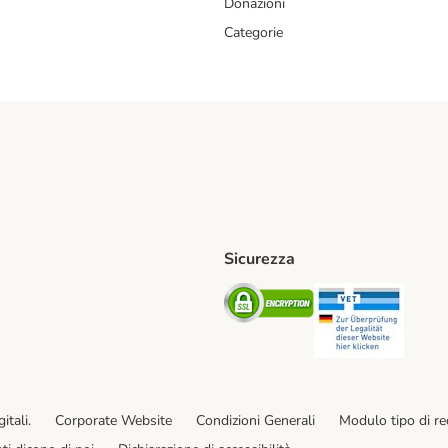
Donazioni
Categorie
Sicurezza
iane. Shipping Method
Post. Shipping Method
Security
Securit
od
ent Method
itali.
Corporate Website
Condizioni Generali
Modulo tipo di r