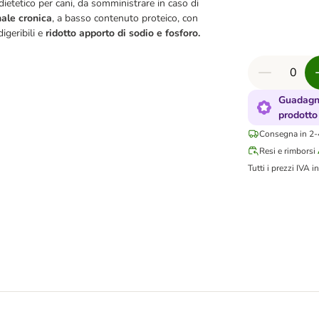
etetico per cani, da somministrare in caso di
nale cronica
, a basso contenuto proteico, con
igeribili e
ridotto apporto di sodio e fosforo.
Guadagn
prodotto
Consegna in 2-4
Resi e rimborsi
Tutti i prezzi IVA in