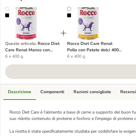
Rocco Diet Care Renal Manzo con Cuori di Pollo & Zucca 400 g um
Rocco Diet Care Renal Pollo con P
Questo articolo
:
Rocco Diet
Rocco Diet Care Renal
Care Renal Manzo con
Pollo con Patate dolci 400
Cuori di Pollo & Zucca 400
6 x 400 g
g umido cane
6 x 400 g
g umido cane
Descrizione
Componenti
Razioni consigliate
Recensi
Rocco Diet Care è l'alimento a base di carne a supporto del buon fun
suo ridotto contenuto di proteine e fosforo e l'impiego di proteine di
La ricetta è stata specificatamente studiata per soddisfare le esigen