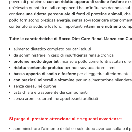
povera di proteine
e con un ridotto apporto di sodio e fosforo
è es
un'elevata quantità di tali componenti ha un'influenza dannosa sul
contiene
una ridotta percentuale di fonti di proteine animali
, che
pollo forniscono preziosa energia, senza sovraccaricare ulteriormen
contenuto di sodio e fosforo. Importanti
vitamine e nutrienti
compl
Tutte le caratteristiche di Rocco Diet Care Renal Manzo con Cuo
alimento dietetico completo per cani adulti
da somministrare in caso di insufficienza renale cronica
proteine molto digeribili:
manzo e pollo come fonti salutari di e
ridotto contenuto proteico
per non sovraccaricare i reni
basso apporto di sodio e fosforo:
per alleggerire ulteriormente i
con preziosi minerali e vitamine
per un'alimentazione bilanciata
senza cereali né glutine
lista chiara e trasparente dei componenti
senza aromi, coloranti né appetizzanti artificiali
Si prega di prestare attenzione alle seguenti avvertenze:
somministrare l'alimento dietetico solo dopo aver consultato il p