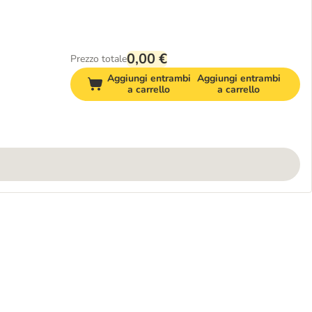
0,00 €
Prezzo totale
Aggiungi entrambi
Aggiungi entrambi
a carrello
a carrello