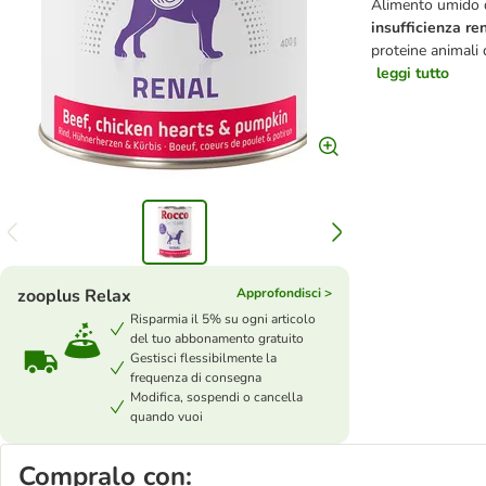
Alimento umido di
insufficienza re
proteine animali d
leggi tutto
zooplus Relax
Approfondisci >
Risparmia il 5% su ogni articolo
del tuo abbonamento gratuito
Gestisci flessibilmente la
frequenza di consegna
Modifica, sospendi o cancella
quando vuoi
Compralo con: