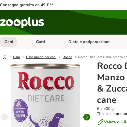
Consegna gratuita da 49 € **
Cani
Gatti
Diete e antiparassitari
Apri Menu Categoria: Cani
Apri Menu Categoria: Gatti
Cani
Cibo umido per cani
Rocco
Rocco Diet Care Renal Manzo co
Rocco 
Manzo 
& Zucc
cane
6 x 400 g
This is a stars ra
Valuta qui il