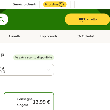
Servizio clienti
Riordina
Carrello
Cavalli
Top brands
% Offerte!
ccelli
Apri Menu Categoria: Acquaristica
Apri Menu Categoria: Cavalli
Apri Menu Categoria: T
 (3
% extra sconto disponibile
0 g
0.0
Consegna
13,99 €
singola