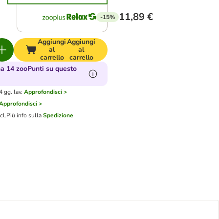
11,89 €
-15%
Aggiungi
Aggiungi
al
al
carrello
carrello
a 14 zooPunti su questo
 gg. lav.
Approfondisci >
Approfondisci >
cl.
Più info sulla
Spedizione