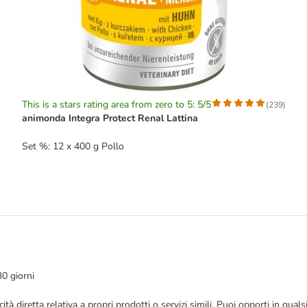
This is a stars rating area from zero to 5: 5/5
(
239
)
animonda Integra Protect Renal Lattina
Set %: 12 x 400 g Pollo
30 giorni
bblicità diretta relativa a propri prodotti o servizi simili. Puoi opporti in