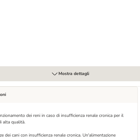
ido cane
atate dolci 400 g umido cane
Mostra dettagli
oni
zionamento dei reni in caso di insufficienza renale cronica per il
 alta qualità.
ze dei cani con insufficienza renale cronica. Un'alimentazione