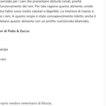
senziale per i cani che presentano disturbi renali, poichè
 funzionamento dei reni. Per tale ragione questo alimento umido
 tra l'altro sono molto salutari e digeribili. Le interiora di manzo e
te i reni. A questo scopo è stato consapevolmente ridotto anche il
etano questo alimento con un profilo nutrizionale bilanciato.
ri di Pollo & Zucca:
nergia
 reni
roprio medico veterinario di fiducia;