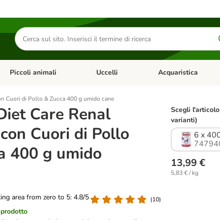
Cerca
prodotti
Piccoli animali
Uccelli
Acquaristica
Apri Menu Categoria: Diete e antiparassitari
Apri Menu Categoria: Piccoli animali
Apri Menu Categoria: U
n Cuori di Pollo & Zucca 400 g umido cane
Diet Care Renal
Scegli l'articolo
varianti)
con Cuori di Pollo
6 x 40
74794
a 400 g umido
13,99 €
5,83 € / kg
ting area from zero to 5: 4.8/5
(
10
)
 prodotto