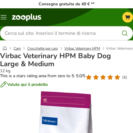
Consegna gratuita da 49 € **
Overview
catalogo
Cerca
prodotti
Cani
Crocchette per cani
Virbac Veterinary HPM
Virbac Veterina
Virbac Veterinary HPM Baby Dog
Large & Medium
12 kg
This is a stars rating area from zero to 5: 5.0/5
(
1
)
Valuta qui il prodotto