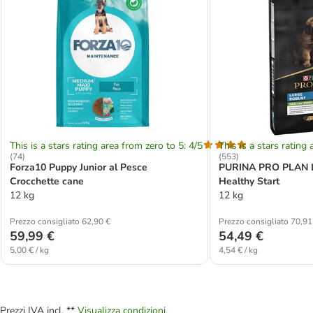
This is a stars rating area from zero to 5: 4/5
This is a stars rating 
(
74
)
(
553
)
Forza10 Puppy Junior al Pesce
PURINA PRO PLAN L
Crocchette cane
Healthy Start
12 kg
12 kg
Prezzo consigliato 62,90 €
Prezzo consigliato 70,91
59,99 €
54,49 €
5,00 € / kg
4,54 € / kg
Prezzi IVA incl. **
Visualizza condizioni.