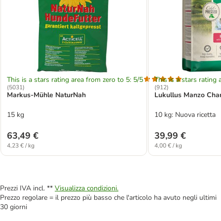
This is a stars rating area from zero to 5: 5/5
This is a stars rating 
(
5031
)
(
912
)
Markus-Mühle NaturNah
Lukullus Manzo Char
15 kg
10 kg: Nuova ricetta
63,49 €
39,99 €
4,23 € / kg
4,00 € / kg
Prezzi IVA incl. **
Visualizza condizioni.
Prezzo regolare = il prezzo più basso che l'articolo ha avuto negli ultimi
30 giorni