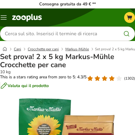
Consegna gratuita da 49 € **
Overview
catalogo
Cerca
prodotti
Cani
Crocchette per cani
Markus-Mühle
Set prova! 2 x 5 kg Mark
Set prova! 2 x 5 kg Markus-Mühle
Crocchette per cane
10 kg
This is a stars rating area from zero to 5: 4.3/5
(
1302
)
Valuta qui il prodotto