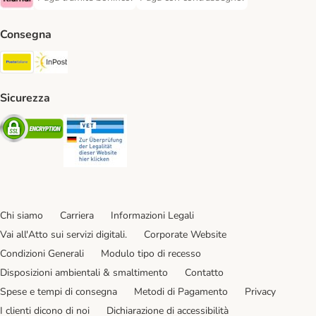
Paga tramite bonifico. Payment Method
Paga con contrassegno. Payment Meth
Klarna Payment Method
Consegna
Poste Italiane. Shipping Method
InPost. Shipping Method
Sicurezza
Security
Security
Chi siamo
Carriera
Informazioni Legali
Vai all'Atto sui servizi digitali.
Corporate Website
Condizioni Generali
Modulo tipo di recesso
Disposizioni ambientali & smaltimento
Contatto
Spese e tempi di consegna
Metodi di Pagamento
Privacy
I clienti dicono di noi
Dichiarazione di accessibilità