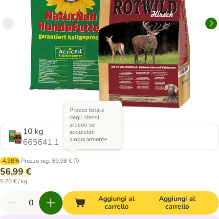
Prezzo totale
degli stessi
articoli se
10 kg
acquistati
singolarmente
665641.1
-4.98%
Prezzo reg.
59,98 €
56,99 €
5,70 € / kg
Aggiungi al
Aggiungi al
carrello
carrello