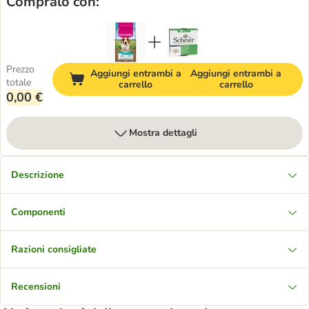
Compralo con:
Prezzo
Aggiungi entrambi a
Aggiungi entrambi a
totale
carrello
carrello
0,00 €
Mostra dettagli
Descrizione
Componenti
Razioni consigliate
Recensioni