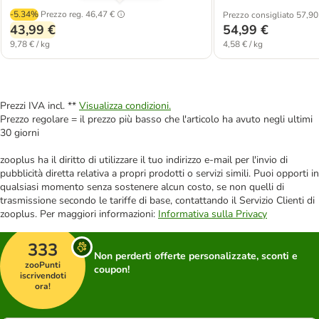
-5.34%
Prezzo reg.
46,47 €
Prezzo consigliato 57,90
43,99 €
54,99 €
9,78 € / kg
4,58 € / kg
Prezzi IVA incl. **
Visualizza condizioni.
Prezzo regolare = il prezzo più basso che l'articolo ha avuto negli ultimi
30 giorni
zooplus ha il diritto di utilizzare il tuo indirizzo e-mail per l'invio di
pubblicità diretta relativa a propri prodotti o servizi simili. Puoi opporti in
qualsiasi momento senza sostenere alcun costo, se non quelli di
trasmissione secondo le tariffe di base, contattando il Servizio Clienti di
zooplus. Per maggiori informazioni:
Informativa sulla Privacy
333
Non perderti offerte personalizzate, sconti e
zooPunti
coupon!
iscrivendoti
ora!