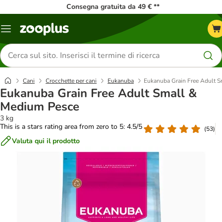
Consegna gratuita da 49 € **
Overview
catalogo
Cerca
prodotti
Cani
Crocchette per cani
Eukanuba
Eukanuba Grain Free Adult 
Eukanuba Grain Free Adult Small &
Medium Pesce
3 kg
This is a stars rating area from zero to 5: 4.5/5
(
53
)
Valuta qui il prodotto