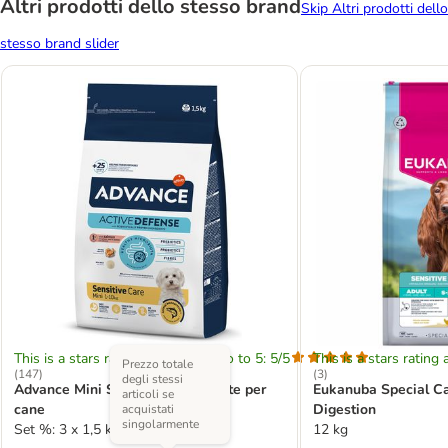
Altri prodotti dello stesso brand
Skip Altri prodotti dello
stesso brand slider
This is a stars rating area from zero to 5: 5/5
This is a stars rating 
Prezzo totale
(
147
)
(
3
)
degli stessi
Advance Mini Sensitive Crocchette per
Eukanuba Special Ca
articoli se
cane
Digestion
acquistati
singolarmente
Set %: 3 x 1,5 kg
12 kg