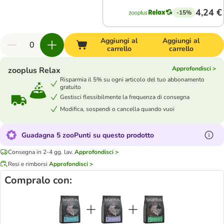
4,24 €
-15%
Aggiungi al
Aggiungi al
carrello
carrello
Approfondisci >
zooplus Relax
Risparmia il 5% su ogni articolo del tuo abbonamento
gratuito
Gestisci flessibilmente la frequenza di consegna
Modifica, sospendi o cancella quando vuoi
Guadagna 5 zooPunti su questo prodotto
Consegna in 2-4 gg. lav.
Approfondisci >
Resi e rimborsi
Approfondisci >
Compralo con: