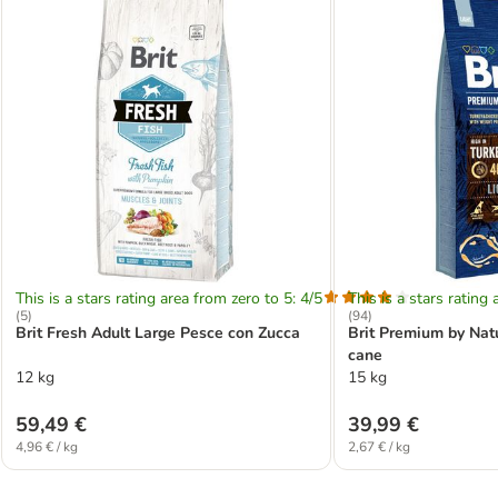
This is a stars rating area from zero to 5: 4/5
This is a stars rating 
(
5
)
(
94
)
Brit Fresh Adult Large Pesce con Zucca
Brit Premium by Nat
cane
12 kg
15 kg
59,49 €
39,99 €
4,96 € / kg
2,67 € / kg