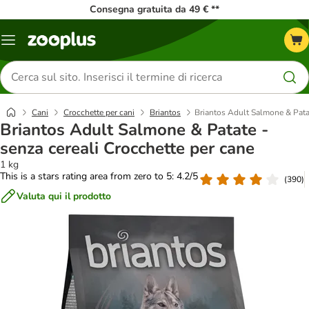
Consegna gratuita da 49 € **
Overview
catalogo
Cerca
prodotti
Cani
Crocchette per cani
Briantos
Briantos Adult Salmone & Patat
Briantos Adult Salmone & Patate -
senza cereali Crocchette per cane
1 kg
This is a stars rating area from zero to 5: 4.2/5
(
390
)
Valuta qui il prodotto