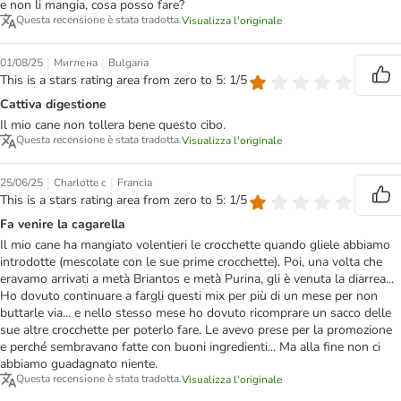
e non li mangia, cosa posso fare?
Questa recensione è stata tradotta.
Visualizza l'originale
|
|
01/08/25
Миглена
Bulgaria
This is a stars rating area from zero to 5: 1/5
Cattiva digestione
Il mio cane non tollera bene questo cibo.
Questa recensione è stata tradotta.
Visualizza l'originale
|
|
25/06/25
Charlotte c
Francia
This is a stars rating area from zero to 5: 1/5
Fa venire la cagarella
Il mio cane ha mangiato volentieri le crocchette quando gliele abbiamo
introdotte (mescolate con le sue prime crocchette). Poi, una volta che
eravamo arrivati a metà Briantos e metà Purina, gli è venuta la diarrea...
Ho dovuto continuare a fargli questi mix per più di un mese per non
buttarle via... e nello stesso mese ho dovuto ricomprare un sacco delle
sue altre crocchette per poterlo fare. Le avevo prese per la promozione
e perché sembravano fatte con buoni ingredienti... Ma alla fine non ci
abbiamo guadagnato niente.
Questa recensione è stata tradotta.
Visualizza l'originale