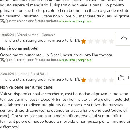
voluto sapere di mangiarlo. Il risparmio non vale la pena! Ho provato
prima con un sacchetto piccolo ed era buono, ma il sacco grande è stato
un disastro. Risultato: il cane non vuole più mangiare da quasi 14 giorni.
Questa recensione è stata tradotta.
Visualizza l'originale
|
|
19/05/24
Varadi Mirena
Romania
This is a stars rating area from zero to 5: 1/5
Non è commestibile!
Odore molto pungente. Ho 3 cani, nessuno di loro l’ha toccata.
Questa recensione è stata tradotta.
Visualizza l'originale
|
|
23/04/24
Janine
Paesi Bassi
1
This is a stars rating area from zero to 5: 1/5
Non va bene per il mio cane
Volevo risparmiare sulle crocchette, così ho deciso di provarle, ma sono
tornato sui miei passi. Dopo 4-5 mesi ho iniziato a notare che il pelo del
mio labrador era diventato più ruvido e opaco, e sentivo che puzzava
sempre di più di cane (come quando una casa ha proprio quell’odore di
cane). Ora sono passato a una marca più costosa e lui sembra più in
forma, il pelo è di nuovo lucido e morbido e non puzza più. Un mondo di
differenza!