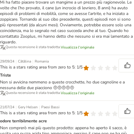
Mi ha fatto piacere trovare un mangime a un prezzo più ragionevole. Le
volte che l’ho provato, il cane (un incrocio di levriero, 8 anni) ha avuto
episodi di problemi di mobilità, come se avesse l’artrite, e ha iniziato a
zoppicare. Tornando al suo cibo precedente, questi episodi non si sono
più ripresentati (da alcuni mesi). Ovviamente, potrebbe essere solo una
coincidenza, ma lo segnalo nel caso succeda anche al tuo. Quando ho
contattato Zooplus, mi hanno detto che nessuno si era mai lamentato a
riguardo.
Questa recensione è stata tradotta.
Visualizza l'originale
|
|
29/09/24
Cătălina
Romania
This is a stars rating area from zero to 5: 1/5
Triste
Non si avvicina nemmeno a queste crocchette, ho due cagnoline e a
nessuna delle due piacciono 🤨🤨🤨🤨🤨
Questa recensione è stata tradotta.
Visualizza l'originale
|
|
21/07/24
Gery Helsen
Paesi Bassi
This is a stars rating area from zero to 5: 1/5
odore terribilmente acre
Non comprerò mai più questo prodotto: appena ho aperto il sacco, è
uscita una puzza acida tipo ammoniaca, persino il cane non ne ha più