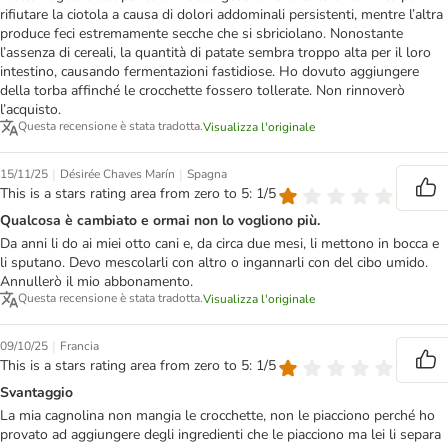
rifiutare la ciotola a causa di dolori addominali persistenti, mentre l’altra
produce feci estremamente secche che si sbriciolano. Nonostante
l’assenza di cereali, la quantità di patate sembra troppo alta per il loro
intestino, causando fermentazioni fastidiose. Ho dovuto aggiungere
della torba affinché le crocchette fossero tollerate. Non rinnoverò
l’acquisto.
Questa recensione è stata tradotta.
Visualizza l'originale
|
|
15/11/25
Désirée Chaves Marín
Spagna
This is a stars rating area from zero to 5: 1/5
Qualcosa è cambiato e ormai non lo vogliono più.
Da anni li do ai miei otto cani e, da circa due mesi, li mettono in bocca e
li sputano. Devo mescolarli con altro o ingannarli con del cibo umido.
Annullerò il mio abbonamento.
Questa recensione è stata tradotta.
Visualizza l'originale
|
09/10/25
Francia
This is a stars rating area from zero to 5: 1/5
Svantaggio
La mia cagnolina non mangia le crocchette, non le piacciono perché ho
provato ad aggiungere degli ingredienti che le piacciono ma lei li separa