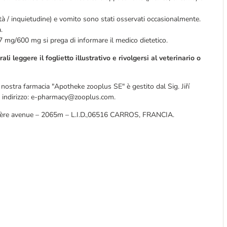
 / inquietudine) e vomito sono stati osservati occasionalmente.
.
7 mg/600 mg si prega di informare il medico dietetico.
ali leggere il foglietto illustrativo e rivolgersi al veterinario o
la nostra farmacia "Apotheke zooplus SE" è gestito dal Sig. Jiří
te indirizzo: e-pharmacy@zooplus.com.
C, 1ère avenue – 2065m – L.I.D.,06516 CARROS, FRANCIA.