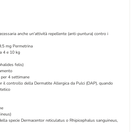
ecessaria anche un'attività repellente (anti-puntura) contro i
99,5 mg Permetrina
a 4 e 10 kg
halides felis)
tamento
i per 4 settimane
er il controllo della Dermatite Allergica da Pulci (DAP), quando
tetico
ne
uineus)
 della specie Dermacentor reticulatus o Rhipicephalus sanguineus,