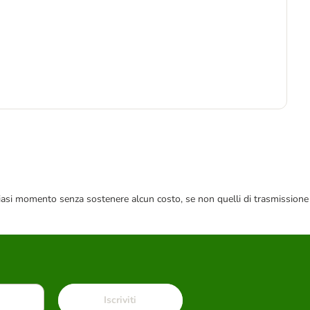
3
 qualsiasi momento senza sostenere alcun costo, se non quelli di trasmissione
Iscriviti