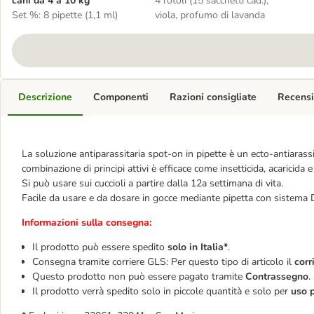
cani da 4 a 10 kg
4 rotoli (15 sacchetti cad.),
Set %: 8 pipette (1,1 ml)
viola, profumo di lavanda
Descrizione
Componenti
Razioni consigliate
Recensi
La soluzione antiparassitaria spot-on in pipette è un ecto-antiarass
combinazione di principi attivi è efficace come insetticida, acaricida
Si può usare sui cuccioli a partire dalla 12a settimana di vita.
Facile da usare e da dosare in gocce mediante pipetta con sistema
Informazioni sulla consegna:
Il prodotto può essere spedito
solo in Italia*
.
Consegna tramite corriere GLS: Per questo tipo di articolo il
corr
Questo prodotto non può essere pagato tramite
Contrassegno
.
Il prodotto verrà spedito solo in piccole quantità e solo per
uso p