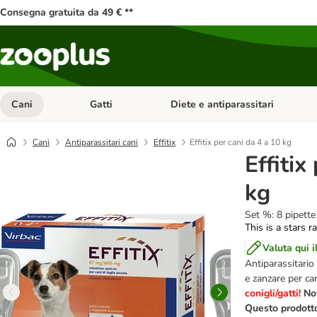
Consegna gratuita da 49 € **
Cani
Gatti
Diete e antiparassitari
Apri Menu Categoria: Cani
Apri Menu Categoria: Gatti
Cani
Antiparassitari cani
Effitix
Effitix per cani da 4 a 10 kg
Effitix
kg
Set %: 8 pipette
This is a stars r
Valuta qui i
Antiparassitario
e zanzare per can
conigli/gatti!
Not
Questo prodotto