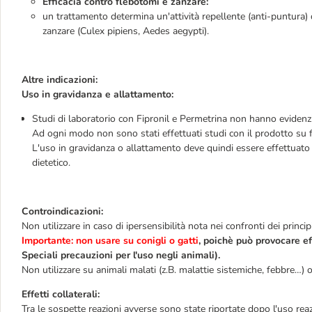
Efficacia contro flebotomi e zanzare:
un trattamento determina un'attività repellente (anti-puntura
zanzare (Culex pipiens, Aedes aegypti).
Altre indicazioni:
Uso in gravidanza e allattamento:
Studi di laboratorio con Fipronil e Permetrina non hanno evidenz
Ad ogni modo non sono stati effettuati studi con il prodotto su
L'uso in gravidanza o allattamento deve quindi essere effettuato 
dietetico.
Controindicazioni:
Non utilizzare in caso di ipersensibilità nota nei confronti dei princi
Importante: non usare su conigli o gatti
, poichè può provocare ef
Speciali precauzioni per l'uso negli animali).
Non utilizzare su animali malati (z.B. malattie sistemiche, febbre…) 
Effetti collaterali:
Tra le sospette reazioni avverse sono state riportate dopo l'uso reazi