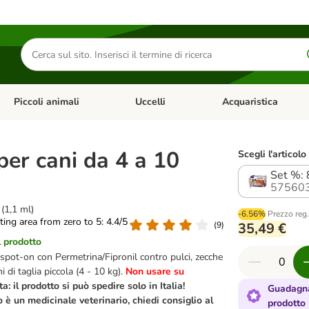
Cerca
prodotti
Piccoli animali
Uccelli
Acquaristica
Apri Menu Categoria: Diete e antiparassitari
Apri Menu Categoria: Piccoli animali
Apri Menu Categoria: U
 per cani da 4 a 10
Scegli l'articolo
Set %: 
575603
 (1,1 ml)
-6.56%
Prezzo reg
ating area from zero to 5: 4.4/5
(
9
)
35,49 €
l prodotto
 spot-on con Permetrina/Fipronil contro pulci, zecche
i di taglia piccola (4 - 10 kg).
Non usare su
a: il prodotto si può spedire solo in Italia!
Guadagna
 è un medicinale veterinario, chiedi consiglio al
prodotto