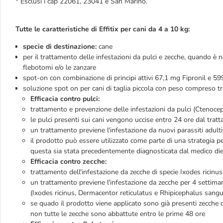
* Esclusi i cap 22061, 23041 e San Marino.
Tutte le caratteristiche di Effitix per cani da 4 a 10 kg:
specie di destinazione:
cane
per il trattamento delle infestazioni da pulci e zecche, quando è n
flebotomi e/o le zanzare
spot-on con combinazione di principi attivi 67,1 mg Fipronil e 5
soluzione spot on per cani di taglia piccola con peso compreso tr
Efficacia contro pulci:
trattamento e prevenzione delle infestazioni da pulci (Ctenocep
le pulci presenti sui cani vengono uccise entro 24 ore dal trat
un trattamento previene l'infestazione da nuovi parassiti adult
il prodotto può essere utilizzato come parte di una strategia p
questa sia stata precedentemente diagnosticata dal medico die
Efficacia contro zecche:
trattamento dell'infestazione da zecche di specie Ixodes ricinus
un trattamento previene l'infestazione da zecche per 4 settima
(Ixodes ricinus, Dermacentor reticulatus e Rhipicephalus sang
se quado il prodotto viene applicato sono già presenti zecche
non tutte le zecche sono abbattute entro le prime 48 ore