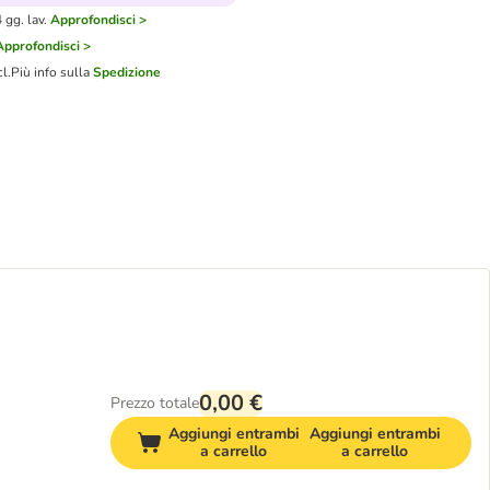
gg. lav.
Approfondisci >
Approfondisci >
cl.
Più info sulla
Spedizione
0,00 €
Prezzo totale
Aggiungi entrambi
Aggiungi entrambi
a carrello
a carrello