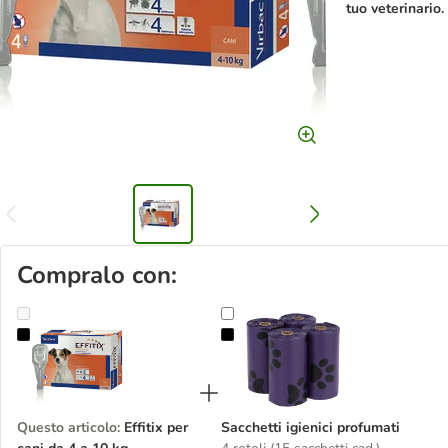
tuo veterinario.
Compralo con:
Effitix per cani da 4 a 10 kg
Sacchetti igienici profumati
Questo articolo
:
Effitix per
Sacchetti igienici profumati