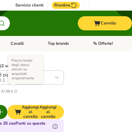
Servizio clienti
Riordina
Carrello
Cavalli
Top brands
% Offerte!
ccelli
Apri Menu Categoria: Acquaristica
Apri Menu Categoria: Cavalli
Apri Menu Categoria: T
Prezzo totale
degli stessi
 (2 varianti)
articoli se
acquistati
8 pipette (1,1 ml)
singolarmente
.1
.
37,98 €
Aggiungi
Aggiungi
al
al
carrello
carrello
 35 zooPunti su questo