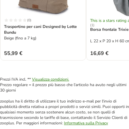
(
0
)
This is a stars rating 
(
1
)
Trasportino per cani Designed by Lotte
Borsa frontale Trixie
Bundu
Beige (fino a 7 kg)
L 22 x P 20 x H 60 cm
55,99 €
16,69 €
Prezzi IVA incl. **
Visualizza condizioni.
Prezzo regolare = il prezzo più basso che l'articolo ha avuto negli ultimi
30 giorni
zooplus ha il diritto di utilizzare il tuo indirizzo e-mail per l'invio di
pubblicità diretta relativa a propri prodotti o servizi simili. Puoi opporti in
qualsiasi momento senza sostenere alcun costo, se non quelli di
trasmissione secondo le tariffe di base, contattando il Servizio Clienti di
zooplus. Per maggiori informazioni:
Informativa sulla Privacy