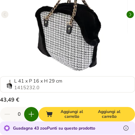
L 41 x P 16 x H 29 cm
1415232.0
43,49 €
Aggiungi al
Aggiungi al
carrello
carrello
Guadagna 43 zooPunti su questo prodotto