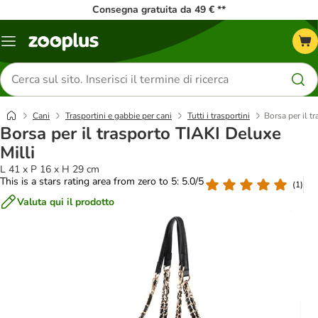
Consegna gratuita da 49 € **
Overview
catalogo
Cerca
prodotti
Cani
Trasportini e gabbie per cani
Tutti i trasportini
Borsa per il t
Borsa per il trasporto TIAKI Deluxe
Milli
L 41 x P 16 x H 29 cm
This is a stars rating area from zero to 5: 5.0/5
(
1
)
Valuta qui il prodotto