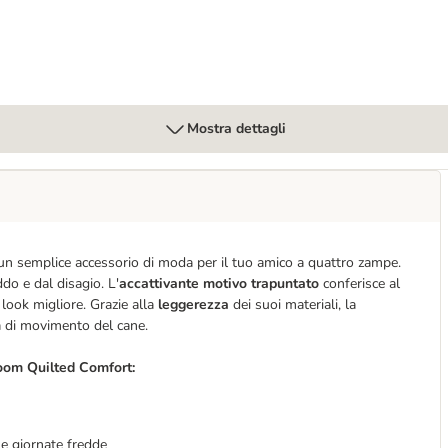
Mostra dettagli
n semplice accessorio di moda per il tuo amico a quattro zampe.
ddo e dal disagio. L'
accattivante motivo trapuntato
conferisce al
 look migliore. Grazie alla
leggerezza
dei suoi materiali, la
à di movimento del cane.
loom Quilted Comfort:
 le giornate fredde