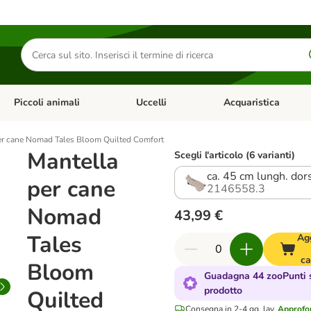
Cerca
prodotti
Piccoli animali
Uccelli
Acquaristica
Apri Menu Categoria: Diete e antiparassitari
Apri Menu Categoria: Piccoli animali
Apri Menu Categoria: U
er cane Nomad Tales Bloom Quilted Comfort
Mantella
Scegli l'articolo (6 varianti)
ca. 45 cm lungh. dor
per cane
2146558.3
Nomad
43,99 €
Tales
Ag
ca
Bloom
Guadagna 44 zooPunti 
prodotto
Quilted
Consegna in 2-4 gg. lav.
Approfon