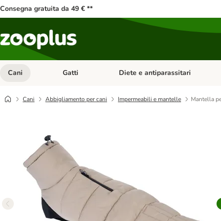
Consegna gratuita da 49 € **
Cani
Gatti
Diete e antiparassitari
Apri Menu Categoria: Cani
Apri Menu Categoria: Gatti
Cani
Abbigliamento per cani
Impermeabili e mantelle
Mantella p