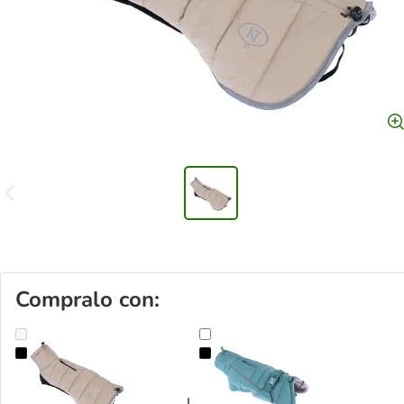
Compralo con:
Mantella per cane Nomad Tales Bloom Quilted Comfort
Mantella per cane Softshell Nomad 