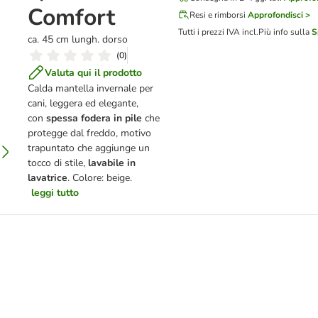
Comfort
Resi e rimborsi
Approfondisci >
Tutti i prezzi IVA incl.
Più info sulla
S
ca. 45 cm lungh. dorso
(
0
)
Valuta qui il prodotto
Calda mantella invernale per
cani, leggera ed elegante,
con
spessa fodera in pile
che
protegge dal freddo, motivo
trapuntato che aggiunge un
tocco di stile,
lavabile in
lavatrice
. Colore: beige.
leggi tutto
Tales Spirit Pacific