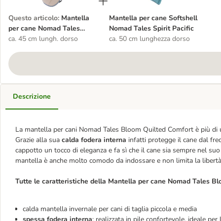
Questo articolo
:
Mantella
Mantella per cane Softshell
per cane Nomad Tales
Nomad Tales Spirit Pacific
Bloom Quilted Comfort
ca. 45 cm lungh. dorso
ca. 50 cm lunghezza dorso
Descrizione
La mantella per cani Nomad Tales Bloom Quilted Comfort è più di u
Grazie alla sua
calda fodera interna
infatti protegge il cane dal fre
cappotto un tocco di eleganza e fa sì che il cane sia sempre nel suo
mantella è anche molto comodo da indossare e non limita la libert
Tutte le caratteristiche della Mantella per cane Nomad Tales B
calda mantella invernale per cani di taglia piccola e media
spessa fodera interna
: realizzata in pile confortevole, ideale per