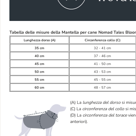
Tabella delle misure della Mantella per cane Nomad Tales Bloo
Lunghezza dorso (A)
Circonferenza collo (C)
35 cm
32 - 41 cm
40 cm
37 - 46 cm
45 cm
41 - 50 cm
50 cm
43 - 53 cm
55 cm
45 - 55 cm
60 cm
48 - 57 cm
(A) La
lunghezza del dorso
si misur
(C) La
circonferenza del collo
si mis
(D) La
circonferenza del torace
vien
anteriori).