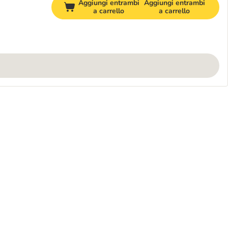
Aggiungi entrambi
Aggiungi entrambi
a carrello
a carrello