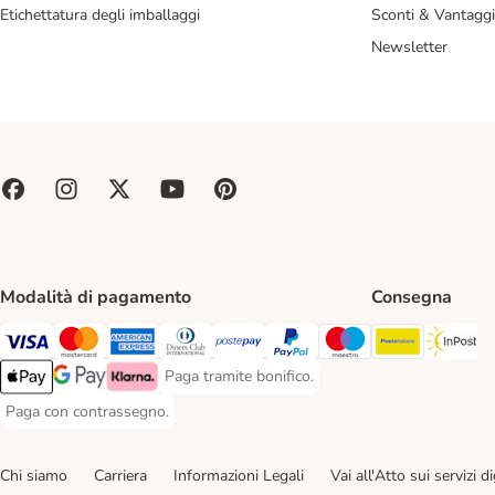
Etichettatura degli imballaggi
Sconti & Vantaggi
Newsletter
Modalità di pagamento
Consegna
Poste Ital
In
Paga con Visa. Payment Method
Paga con Mastercard. Payment Method
Paga con American Express. Payment Method
Paga con Diners Club. Payment Method
Paga con Postepay. Payment Method
Paga con PayPal. Payment Meth
Paga con Maestro. Paym
Paga tramite bonifico.
Paga tramite bonifico. Payment Method
Apple Pay Payment Method
Google Pay Payment Method
Klarna Payment Method
Paga con contrassegno.
Paga con contrassegno. Payment Method
Chi siamo
Carriera
Informazioni Legali
Vai all'Atto sui servizi dig