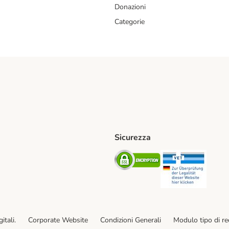
Donazioni
Categorie
Sicurezza
iane. Shipping Method
Post. Shipping Method
Security
Securit
od
ent Method
itali.
Corporate Website
Condizioni Generali
Modulo tipo di r