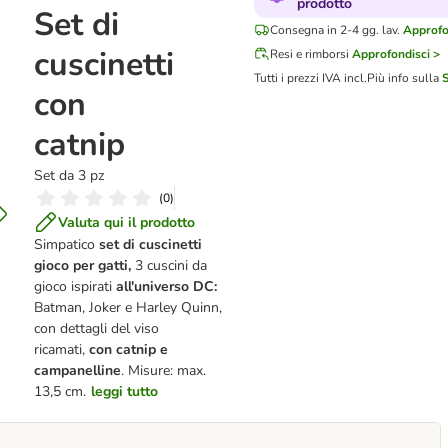
prodotto
Set di
Consegna in 2-4 gg. lav.
Approfo
cuscinetti
Resi e rimborsi
Approfondisci >
Tutti i prezzi IVA incl.
Più info sulla
con
catnip
Set da 3 pz
(
0
)
Valuta qui il prodotto
Simpatico
set di cuscinetti
gioco per gatti,
3 cuscini da
gioco ispirati
all'universo DC:
Batman, Joker e Harley Quinn,
con dettagli del viso
ricamati,
con catnip e
campanelline
. Misure: max.
13,5 cm.
leggi tutto