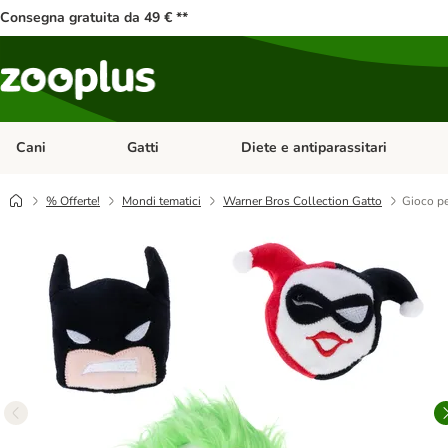
Consegna gratuita da 49 € **
Cani
Gatti
Diete e antiparassitari
Apri Menu Categoria: Cani
Apri Menu Categoria: Gatti
% Offerte!
Mondi tematici
Warner Bros Collection Gatto
Gioco pe