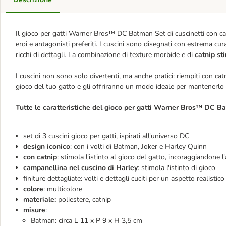
Il gioco per gatti Warner Bros™ DC Batman Set di cuscinetti con ca
eroi e antagonisti preferiti. I cuscini sono disegnati con estrema cur
ricchi di dettagli. La combinazione di texture morbide e di
catnip st
I cuscini non sono solo divertenti, ma anche pratici: riempiti con cat
gioco del tuo gatto e gli offriranno un modo ideale per mantenerlo a
Tutte le caratteristiche del gioco per gatti Warner Bros™ DC Ba
set di 3 cuscini gioco per gatti, ispirati all'universo DC
design iconico
: con i volti di Batman, Joker e Harley Quinn
con catnip
: stimola l'istinto al gioco del gatto, incoraggiandone l'
campanellina nel cuscino di Harley
: stimola l'istinto di gioco
finiture dettagliate: volti e dettagli cuciti per un aspetto realistico
colore
: multicolore
materiale:
poliestere, catnip
misure
:
Batman: circa L 11 x P 9 x H 3,5 cm