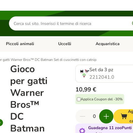
Cerca
prodotti
Piccoli animali
Uccelli
Acquaristica
Apri Menu Categoria: Diete e antiparassitari
Apri Menu Categoria: Piccoli animali
Apri Menu Categoria: U
r gatti Warner Bros™ DC Batman Set di cuscinetti con catnip
Gioco
Set da 3 pz
2212041.0
per gatti
10,99 €
Warner
Applica Coupon del -30%
Bros™
Ag
DC
c
Batman
Guadagna 11 zooPunti 