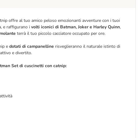
tnip offre al tuo amico peloso emozionanti avventure con i tuoi
a, e raffigurano i
volti iconici di Batman, Joker e Harley Quinn
,
imolante
terrà il tuo piccolo cacciatore occupato per ore.
nip e
dotati di campanelline
risveglieranno il naturale istinto di
ttivo e divertito.
tman Set di cuscinetti con catnip:
attività