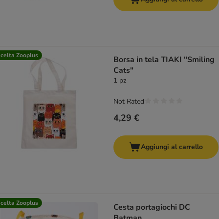
celta Zooplus
Borsa in tela TIAKI "Smiling
Cats"
1 pz
Not Rated
4,29 €
Aggiungi al carrello
celta Zooplus
Cesta portagiochi DC
Batman