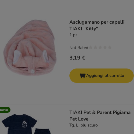
Asciugamano per capelli
TIAKI "Kitty"
1 pz
Not Rated
3,19 €
Aggiungi al carrello
uovo
TIAKI Pet & Parent Pigiama
Pet Love
Tg. L, blu scuro