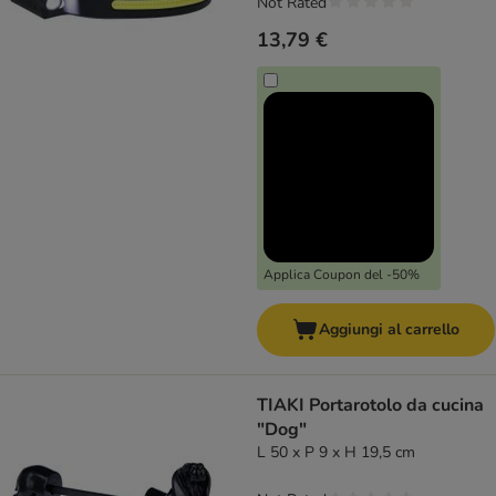
Not Rated
13,79 €
Applica Coupon del -50%
Aggiungi al carrello
TIAKI Portarotolo da cucina
"Dog"
L 50 x P 9 x H 19,5 cm