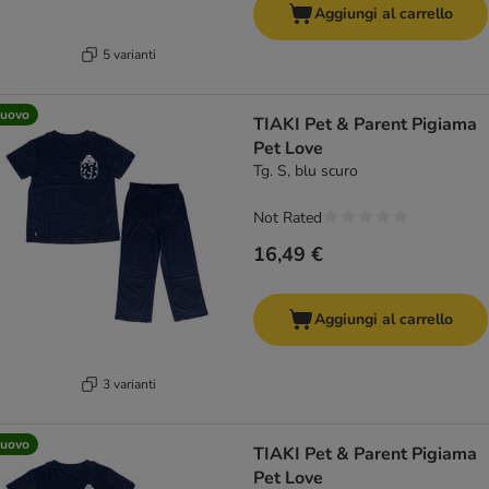
Aggiungi al carrello
5 varianti
uovo
TIAKI Pet & Parent Pigiama
Pet Love
Tg. S, blu scuro
Not Rated
16,49 €
Aggiungi al carrello
3 varianti
uovo
TIAKI Pet & Parent Pigiama
Pet Love