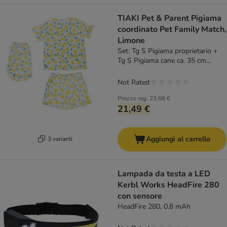
TIAKI Pet & Parent Pigiama
coordinato Pet Family Match,
Limone
Set: Tg S Pigiama proprietario +
Tg S Pigiama cane ca. 35 cm
lungh. dorso
Not Rated
Prezzo reg.
23,68 €
21,49 €
Aggiungi al carrello
3 varianti
Lampada da testa a LED
Kerbl Works HeadFire 280
con sensore
HeadFire 280, 0.8 mAh