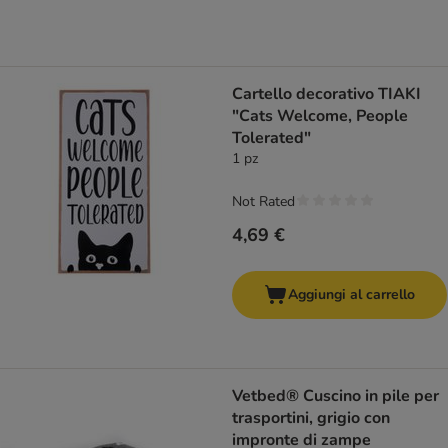
Cartello decorativo TIAKI
"Cats Welcome, People
Tolerated"
1 pz
Not Rated
4,69 €
Aggiungi al carrello
Vetbed® Cuscino in pile per
trasportini, grigio con
impronte di zampe