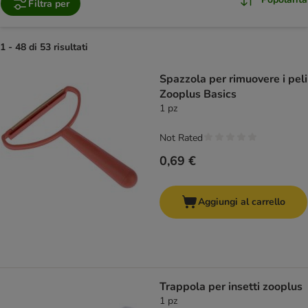
Filtra per
1 - 48 di 53 risultati
product items have been changed
Spazzola per rimuovere i peli
Zooplus Basics
1 pz
Not Rated
0,69 €
Aggiungi al carrello
Trappola per insetti zooplus
1 pz