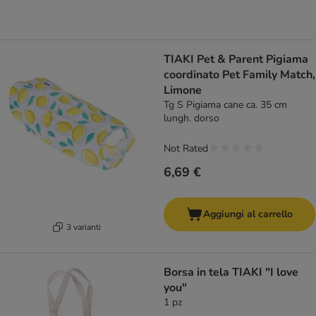
TIAKI Pet & Parent Pigiama
coordinato Pet Family Match,
Limone
Tg S Pigiama cane ca. 35 cm
lungh. dorso
Not Rated
6,69 €
Aggiungi al carrello
3 varianti
Borsa in tela TIAKI "I love
you"
1 pz