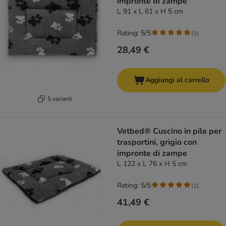
impronte di zampe
L 91 x L 61 x H 5 cm
Rating: 5/5
(
1
)
28,49 €
Aggiungi al carrello
5 varianti
Vetbed® Cuscino in pile per
trasportini, grigio con
impronte di zampe
L 122 x L 76 x H 5 cm
Rating: 5/5
(
1
)
41,49 €