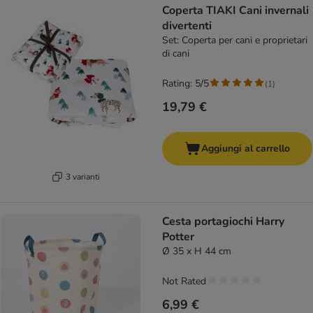
Coperta TIAKI Cani invernali
divertenti
Set: Coperta per cani e proprietari
di cani
Rating: 5/5
(
1
)
19,79 €
Aggiungi al carrello
3 varianti
Cesta portagiochi Harry
Potter
Ø 35 x H 44 cm
Not Rated
6,99 €