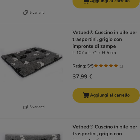
Aggiungi al carrello
5 varianti
Vetbed® Cuscino in pile per
trasportini, grigio con
impronte di zampe
L 107 x L 71 x H 5 cm
Rating: 5/5
(
1
)
37,99 €
Aggiungi al carrello
5 varianti
Vetbed® Cuscino in pile per
trasportini, grigio con