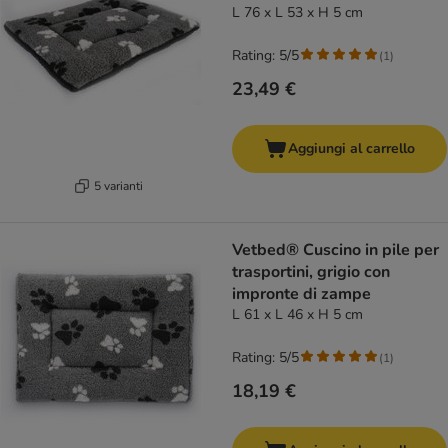
L 76 x L 53 x H 5 cm
Rating: 5/5
(
1
)
23,49 €
Aggiungi al carrello
5 varianti
Vetbed® Cuscino in pile per
trasportini, grigio con
impronte di zampe
L 61 x L 46 x H 5 cm
Rating: 5/5
(
1
)
18,19 €