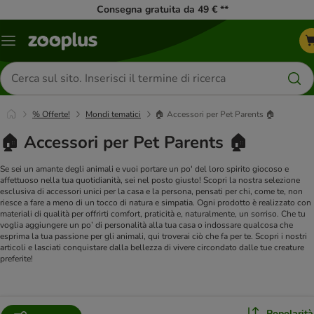
Consegna gratuita da 49 € **
Overview
catalogo
Cerca
prodotti
% Offerte!
Mondi tematici
🏠 Accessori per Pet Parents 🏠
🏠 Accessori per Pet Parents 🏠
Se sei un amante degli animali e vuoi portare un po' del loro spirito giocoso e
affettuoso nella tua quotidianità, sei nel posto giusto! Scopri la nostra selezione
esclusiva di accessori unici per la casa e la persona, pensati per chi, come te, non
riesce a fare a meno di un tocco di natura e simpatia. Ogni prodotto è realizzato con
materiali di qualità per offrirti comfort, praticità e, naturalmente, un sorriso.
Che tu
voglia aggiungere un po’ di personalità alla tua casa o indossare qualcosa che
esprima la tua passione per gli animali, qui troverai ciò che fa per te. Scopri i nostri
articoli e lasciati conquistare dalla bellezza di vivere circondato dalle tue creature
preferite!
Popolarità