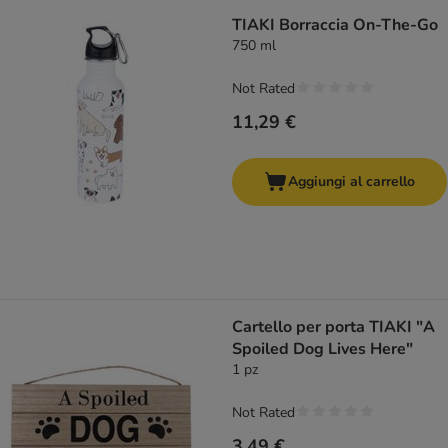
TIAKI Borraccia On-The-Go
750 ml
Not Rated
11,29 €
Aggiungi al carrello
Cartello per porta TIAKI "A
Spoiled Dog Lives Here"
1 pz
Not Rated
3,49 €