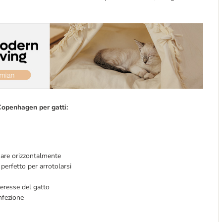
 Copenhagen per gatti:
fiare orizzontalmente
 perfetto per arrotolarsi
teresse del gatto
onfezione