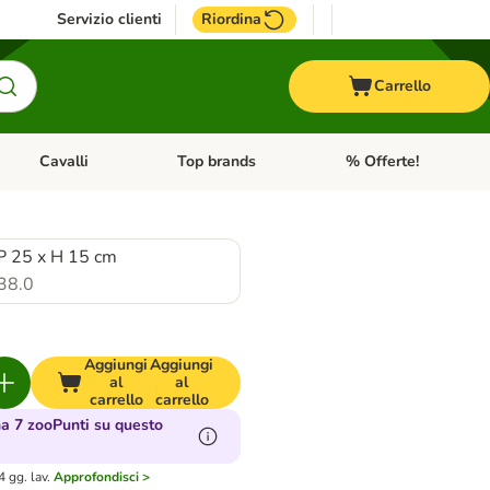
Servizio clienti
Riordina
Carrello
Cavalli
Top brands
% Offerte!
ccelli
Apri Menu Categoria: Acquaristica
Apri Menu Categoria: Cavalli
Apri Menu Categoria: T
 P 25 x H 15 cm
38.0
Aggiungi
Aggiungi
al
al
carrello
carrello
 7 zooPunti su questo
 gg. lav.
Approfondisci >