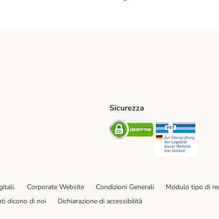
Sicurezza
iane. Shipping Method
Post. Shipping Method
Security
Securit
od
ent Method
itali.
Corporate Website
Condizioni Generali
Modulo tipo di r
enti dicono di noi
Dichiarazione di accessibilità