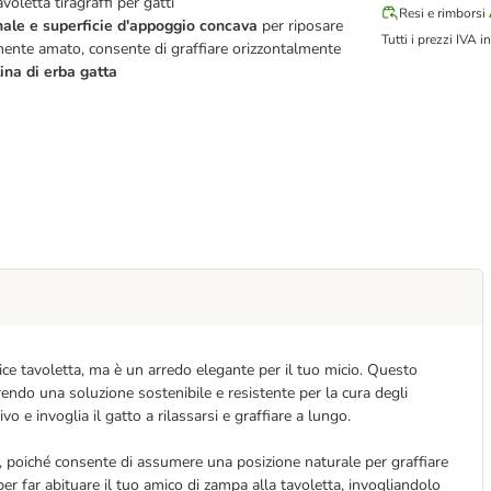
voletta tiragraffi per gatti
Resi e rimborsi
nale e superficie d'appoggio concava
per riposare
Tutti i prezzi IVA in
mente amato, consente di graffiare orizzontalmente
ina di erba gatta
e tavoletta, ma è un arredo elegante per il tuo micio. Questo
frendo una soluzione sostenibile e resistente per la cura degli
o e invoglia il gatto a rilassarsi e graffiare a lungo.
, poiché consente di assumere una posizione naturale per graffiare
er far abituare il tuo amico di zampa alla tavoletta, invogliandolo