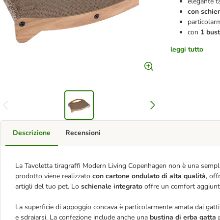
elegante ta
con schie
particolar
con
1 bust
leggi tutto
Descrizione
Recensioni
La Tavoletta tiragraffi Modern Living Copenhagen non è una semplic
prodotto viene realizzato
con cartone ondulato
di alta qualità
, of
artigli del tuo pet. Lo
schienale integrato
offre un comfort aggiuntiv
La superficie di appoggio concava è particolarmente amata dai gatti
e sdraiarsi. La confezione include anche una
bustina di erba gatta
p