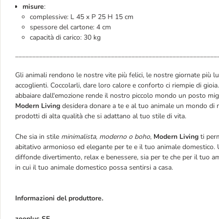
misure
:
complessive: L 45 x P 25 H 15 cm
spessore del cartone: 4 cm
capacità di carico: 30 kg
___________________________________________________________
Gli animali rendono le nostre vite più felici, le nostre giornate più 
accoglienti. Coccolarli, dare loro calore e conforto ci riempie di gioia
abbaiare dall'emozione rende il nostro piccolo mondo un posto migl
Modern Living
desidera donare a te e al tuo animale un mondo di 
prodotti di alta qualità che si adattano al tuo stile di vita.
Che sia in stile
minimalista, moderno o boho
,
Modern Living
ti per
abitativo armonioso ed elegante per te e il tuo animale domestico. 
diffonde divertimento, relax e benessere, sia per te che per il tuo 
in cui il tuo animale domestico possa sentirsi a casa.
Informazioni del produttore.
zooplus SE