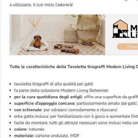
a utilizzarla. Il tuo micio l'adorerà!
Tutte le caratteristiche della Tavoletta tiragraffi Modern Living
tavoletta tiragraffi di alta qualità per gatti
fa parte della collezione Modern Living Bohemian
per la cura quotidiana degli artigli
: offre una superficie da graf
superficie d'appoggio concava
: particolarmente amato dai gatti,
con schienale
: per sdraiarsi comodamente e rilassarsi
erba gatta inclusa: per familiarizzare con il gioco e aumentare l'in
facile da montare: tutti gli attrezzi necessari sono inclusi nella c
colore
: naturale
materiale
: cartone ondulato, MDF