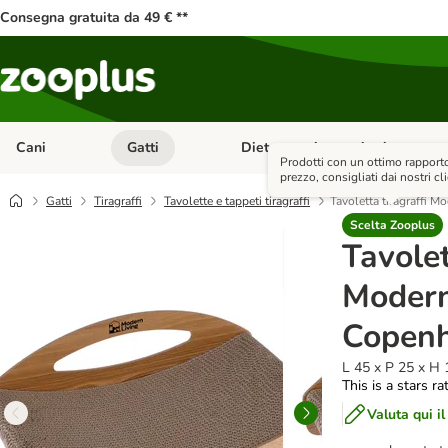
Consegna gratuita da 49 € **
Cani
Gatti
Diete e antiparassitari
Apri Menu Categoria: Cani
Apri Menu Categoria: Gatti
Prodotti con un ottimo rapporto
prezzo, consigliati dai nostri cli
Gatti
Tiragraffi
Tavolette e tappeti tiragraffi
Tavoletta tiragraffi 
Scelta Zooplus
Tavolet
Modern
Copen
L 45 x P 25 x H
This is a stars ra
Valuta qui il