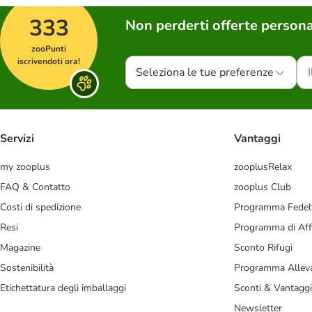
333
Non perderti offerte persona
zooPunti
iscrivendoti ora!
Seleziona le tue preferenze
Servizi
Vantaggi
my zooplus
zooplusRelax
FAQ & Contatto
zooplus Club
Costi di spedizione
Programma Fedel
Resi
Programma di Affi
Magazine
Sconto Rifugi
Sostenibilità
Programma Alleva
Etichettatura degli imballaggi
Sconti & Vantaggi
Newsletter