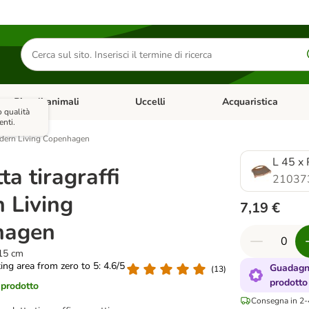
Cerca
prodotti
Piccoli animali
Uccelli
Acquaristica
Apri Menu Categoria: Diete e antiparassitari
Apri Menu Categoria: Piccoli animali
Apri Menu Categoria: U
 qualità
enti.
Modern Living Copenhagen
L 45 x
ta tiragraffi
21037
 Living
7,19 €
hagen
 15 cm
ting area from zero to 5: 4.6/5
Guadagna
(
13
)
prodotto
 prodotto
Consegna in 2-4