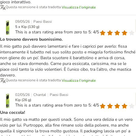
gioco interattivo.
Questa recensione è stata tradotta.
Visualizza l'originale
|
09/05/26
Paesi Bassi
5 x Kip (130 g)
This is a stars rating area from zero to 5: 4/5
Lo trovano davvero buonissimo.
Il mio gatto può davvero lamentarsi e fare i capricci per averlo: fissa
intensamente il tubetto nel suo solito posto e miagola fortissimo finché
non gliene do un po’. Basta scuotere il barattolino e arriva di corsa,
anche se stava dormendo. Carne pura essiccata, carissima, ma se le
piace così tanto la vizio volentieri. È l’unico cibo, tra l’altro, che mastica
davvero.
Questa recensione è stata tradotta.
Visualizza l'originale
|
|
02/05/26
Chantal
Paesi Bassi
Kip (26 g)
This is a stars rating area from zero to 5: 4/5
Una coccola!
Il mio gatto va matto per questi snack. Sono una vera delizia e un vero
vizio per lui. Purtroppo, alla fine rimane solo della polvere, ma anche
quella il signorino la trova molto gustosa. Il packaging lascia un po’ a