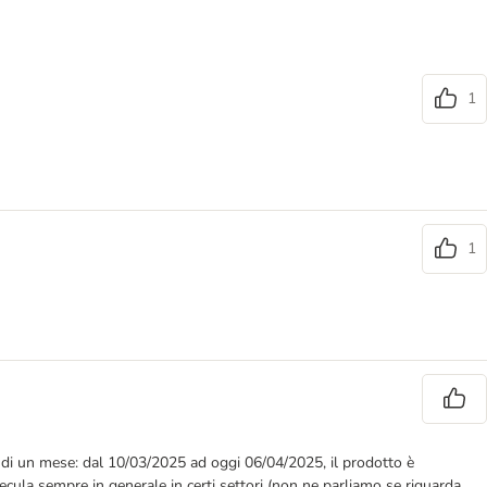
1
1
 di un mese: dal 10/03/2025 ad oggi 06/04/2025, il prodotto è
pecula sempre in generale in certi settori (non ne parliamo se riguarda