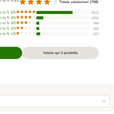
o to 5: 4.3/5
Totale valutazioni (768)
o to 5: 5/5
(
522
)
o to 5: 4/5
(
101
)
o to 5: 3/5
(
44
)
o to 5: 2/5
(
44
)
o to 5: 1/5
(
57
)
Valuta qui il prodotto