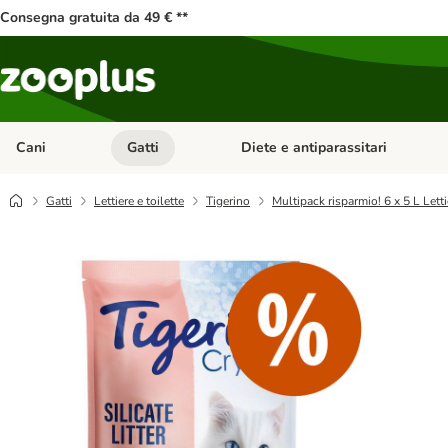
Consegna gratuita da 49 € **
Cani
Gatti
Diete e antiparassitari
Apri Menu Categoria: Cani
Apri Menu Categoria: Gatti
Gatti
Lettiere e toilette
Tigerino
Multipack risparmio! 6 x 5 L Lett