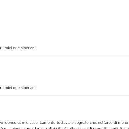
i miei due siberiani
i miei due siberiani
vo idoneo al mio caso. Lamento tuttavia e segnalo che, nell'arco di meno
 spinge a guardare su altri siti e/o alla ricerca di prodotti simili. Si s