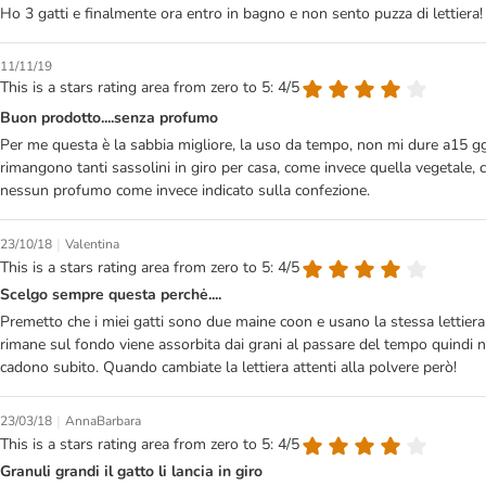
Ho 3 gatti e finalmente ora entro in bagno e non sento puzza di lettiera
11/11/19
This is a stars rating area from zero to 5: 4/5
Buon prodotto....senza profumo
Per me questa è la sabbia migliore, la uso da tempo, non mi dure a15 gg
rimangono tanti sassolini in giro per casa, come invece quella vegetale,
nessun profumo come invece indicato sulla confezione.
|
23/10/18
Valentina
This is a stars rating area from zero to 5: 4/5
Scelgo sempre questa perchė....
Premetto che i miei gatti sono due maine coon e usano la stessa lettiera 
rimane sul fondo viene assorbita dai grani al passare del tempo quindi n
cadono subito. Quando cambiate la lettiera attenti alla polvere però!
|
23/03/18
AnnaBarbara
This is a stars rating area from zero to 5: 4/5
Granuli grandi il gatto li lancia in giro