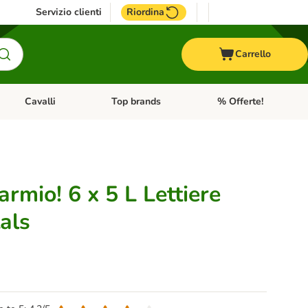
Servizio clienti
Riordina
Carrello
Cavalli
Top brands
% Offerte!
ccelli
Apri Menu Categoria: Acquaristica
Apri Menu Categoria: Cavalli
Apri Menu Categoria: T
armio! 6 x 5 L Lettiere
als