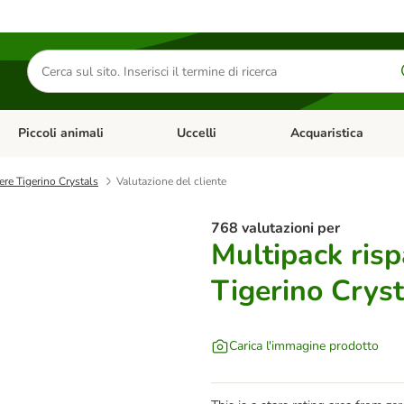
Cerca
prodotti
Piccoli animali
Uccelli
Acquaristica
Apri Menu Categoria: Diete e antiparassitari
Apri Menu Categoria: Piccoli animali
Apri Menu Categoria: U
iere Tigerino Crystals
Valutazione del cliente
768 valutazioni per
Multipack risp
Tigerino Cryst
Carica l'immagine prodotto