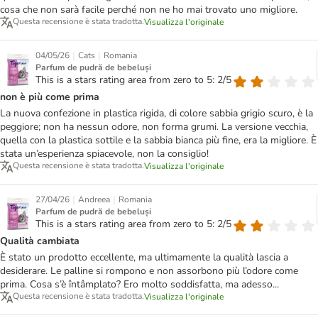
cosa che non sarà facile perché non ne ho mai trovato uno migliore.
Questa recensione è stata tradotta.
Visualizza l'originale
|
|
04/05/26
Cats
Romania
Parfum de pudră de bebeluși
This is a stars rating area from zero to 5: 2/5
non è più come prima
La nuova confezione in plastica rigida, di colore sabbia grigio scuro, è la
peggiore; non ha nessun odore, non forma grumi. La versione vecchia,
quella con la plastica sottile e la sabbia bianca più fine, era la migliore. È
stata un’esperienza spiacevole, non la consiglio!
Questa recensione è stata tradotta.
Visualizza l'originale
|
|
27/04/26
Andreea
Romania
Parfum de pudră de bebeluși
This is a stars rating area from zero to 5: 2/5
Qualità cambiata
È stato un prodotto eccellente, ma ultimamente la qualità lascia a
desiderare. Le palline si rompono e non assorbono più l’odore come
prima. Cosa s’è întâmplato? Ero molto soddisfatta, ma adesso...
Questa recensione è stata tradotta.
Visualizza l'originale