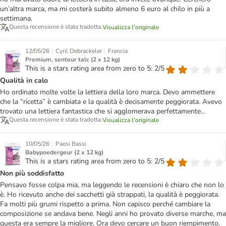
un’altra marca, ma mi costerà subito almeno 6 euro al chilo in più a
settimana.
Questa recensione è stata tradotta.
Visualizza l'originale
|
|
12/05/26
Cyril Debrackeler
Francia
Premium, senteur talc (2 x 12 kg)
This is a stars rating area from zero to 5: 2/5
Qualità in calo
Ho ordinato molte volte la lettiera della loro marca. Devo ammettere
che la “ricetta” è cambiata e la qualità è decisamente peggiorata. Avevo
trovato una lettiera fantastica che si agglomerava perfettamente…
Questa recensione è stata tradotta.
Visualizza l'originale
|
10/05/26
Paesi Bassi
Babypoedergeur (2 x 12 kg)
This is a stars rating area from zero to 5: 2/5
Non più soddisfatto
Pensavo fosse colpa mia, ma leggendo le recensioni è chiaro che non lo
è. Ho ricevuto anche dei sacchetti già strappati, la qualità è peggiorata.
Fa molti più grumi rispetto a prima. Non capisco perché cambiare la
composizione se andava bene. Negli anni ho provato diverse marche, ma
questa era sempre la migliore. Ora devo cercare un buon riempimento,