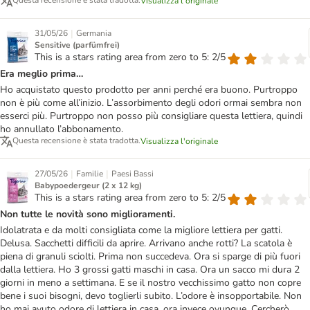
Questa recensione è stata tradotta.
Visualizza l'originale
|
31/05/26
Germania
Sensitive (parfümfrei)
This is a stars rating area from zero to 5: 2/5
Era meglio prima…
Ho acquistato questo prodotto per anni perché era buono. Purtroppo
non è più come all’inizio. L’assorbimento degli odori ormai sembra non
esserci più. Purtroppo non posso più consigliare questa lettiera, quindi
ho annullato l’abbonamento.
Questa recensione è stata tradotta.
Visualizza l'originale
|
|
27/05/26
Familie
Paesi Bassi
Babypoedergeur (2 x 12 kg)
This is a stars rating area from zero to 5: 2/5
Non tutte le novità sono miglioramenti.
Idolatrata e da molti consigliata come la migliore lettiera per gatti.
Delusa. Sacchetti difficili da aprire. Arrivano anche rotti? La scatola è
piena di granuli sciolti. Prima non succedeva. Ora si sparge di più fuori
dalla lettiera. Ho 3 grossi gatti maschi in casa. Ora un sacco mi dura 2
giorni in meno a settimana. E se il nostro vecchissimo gatto non copre
bene i suoi bisogni, devo toglierli subito. L’odore è insopportabile. Non
ho mai avuto odore di lettiera in casa, ora invece ovunque. Cercherò