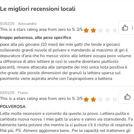
Le migliori recensioni locali
|
01/02/25
Alessandro
1
This is a stars rating area from zero to 5: 2/5
troppo polveroso, alto peso specifico
piace alla più giovane (10 mesi) dei miei gatti che tende a giocarci
sollevando grandi nuvole di polvere e mandando al massimo di giri il
depuratore d'aria che ho messo vicino alle lettiere occupa poco volume
a differenza di altre lettiere (e così le vasche diventano piuttosto
pesanti), rimane attaccata alle zampette dei mici unica nota positiva è
che grazie alle piccole dimensioni dei granuli la lettiera sparsa sul
pavimento viene aspirata anche con l'aspirapolvere a batteria
|
02/01/25
Flavio
This is a stars rating area from zero to 5: 2/5
POLVEROSA
Lette molte recensioni e convinto da queste..la provo. Lettiera pulita e
cambiata nuova nuova. I miei gatti la usano e vanno via starnutendo. Fa
talmente tanta polvere che mentre la si pulisce c'è il rischio di respirarla.
Mai più. PS: Almeno agglomera bene.. Per la capacità nel trattenere gli