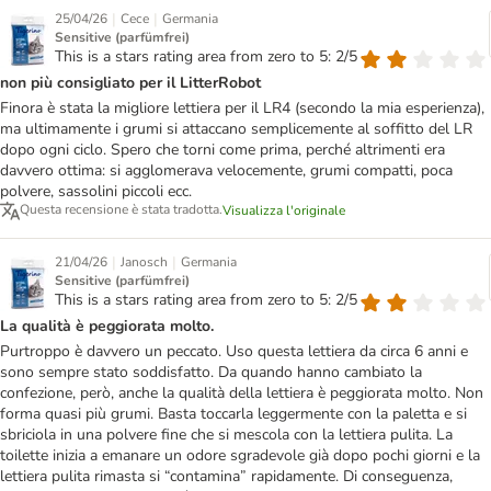
|
|
25/04/26
Cece
Germania
Sensitive (parfümfrei)
This is a stars rating area from zero to 5: 2/5
non più consigliato per il LitterRobot
Finora è stata la migliore lettiera per il LR4 (secondo la mia esperienza),
ma ultimamente i grumi si attaccano semplicemente al soffitto del LR
dopo ogni ciclo. Spero che torni come prima, perché altrimenti era
davvero ottima: si agglomerava velocemente, grumi compatti, poca
polvere, sassolini piccoli ecc.
Questa recensione è stata tradotta.
Visualizza l'originale
|
|
21/04/26
Janosch
Germania
Sensitive (parfümfrei)
This is a stars rating area from zero to 5: 2/5
La qualità è peggiorata molto.
Purtroppo è davvero un peccato. Uso questa lettiera da circa 6 anni e
sono sempre stato soddisfatto. Da quando hanno cambiato la
confezione, però, anche la qualità della lettiera è peggiorata molto. Non
forma quasi più grumi. Basta toccarla leggermente con la paletta e si
sbriciola in una polvere fine che si mescola con la lettiera pulita. La
toilette inizia a emanare un odore sgradevole già dopo pochi giorni e la
lettiera pulita rimasta si “contamina” rapidamente. Di conseguenza,