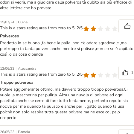
odori si vedrà, ma a giudicare dalla polverosità dubito sia più efficace di
altre lettiere che ho provato.
|
15/07/24
Olena
This is a stars rating area from zero to 5: 2/5
Polveroso
Prodotto in se buono ,fa bene la palla ,non c’è odore sgradevole ,ma
purtroppo fa tanta polvere anche mentre si pulisce ,non so se è capitato
così ,o da cosa dipende
|
12/06/23
Alessandra
1
This is a stars rating area from zero to 5: 2/5
Troppo polverosa
Potere agglomerante ottimo, ma davvero troppo troppo polverosa.Ci
vuole la mascherina per pulirla. Alza una nuvola di polvere ad ogni
palettata anche se cerco di fare tutto lentamente, pertanto reputo sia
nociva per me quando la pulisco e anche per il gatto quando la usa
poichè non solo respira tutta questa polvere ma ne esce col pelo
ricoperto.
|
26/05/23
Pamela