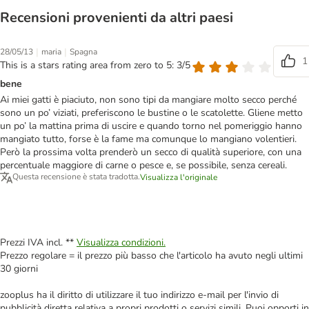
Recensioni provenienti da altri paesi
|
|
28/05/13
maria
Spagna
1
This is a stars rating area from zero to 5: 3/5
bene
Ai miei gatti è piaciuto, non sono tipi da mangiare molto secco perché
sono un po’ viziati, preferiscono le bustine o le scatolette. Gliene metto
un po’ la mattina prima di uscire e quando torno nel pomeriggio hanno
mangiato tutto, forse è la fame ma comunque lo mangiano volentieri.
Però la prossima volta prenderò un secco di qualità superiore, con una
percentuale maggiore di carne o pesce e, se possibile, senza cereali.
Questa recensione è stata tradotta.
Visualizza l'originale
Prezzi IVA incl. **
Visualizza condizioni.
Prezzo regolare = il prezzo più basso che l'articolo ha avuto negli ultimi
30 giorni
zooplus ha il diritto di utilizzare il tuo indirizzo e-mail per l'invio di
pubblicità diretta relativa a propri prodotti o servizi simili. Puoi opporti in