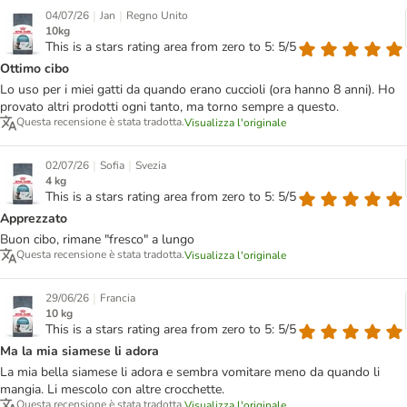
|
|
04/07/26
Jan
Regno Unito
10kg
This is a stars rating area from zero to 5: 5/5
Ottimo cibo
Lo uso per i miei gatti da quando erano cuccioli (ora hanno 8 anni). Ho
provato altri prodotti ogni tanto, ma torno sempre a questo.
Questa recensione è stata tradotta.
Visualizza l'originale
|
|
02/07/26
Sofia
Svezia
4 kg
This is a stars rating area from zero to 5: 5/5
Apprezzato
Buon cibo, rimane "fresco" a lungo
Questa recensione è stata tradotta.
Visualizza l'originale
|
29/06/26
Francia
10 kg
This is a stars rating area from zero to 5: 5/5
Ma la mia siamese li adora
La mia bella siamese li adora e sembra vomitare meno da quando li
mangia. Li mescolo con altre crocchette.
Questa recensione è stata tradotta.
Visualizza l'originale