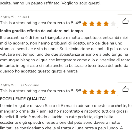
scelta, hanno un palato raffinato. Vogliono solo questi.
|
22/01/25
chiara l
This is a stars rating area from zero to 5: 4/5
Molto gradito effetto da valutare nel tempo
Il croccantino è di forma triangolare e molto appetitoso, entrambi miei
mici lo adorano. non hanno problemi di rigetto, uno dei due ha uno
stomaco sensibile e sta benone. Sull'eliminazione dei boli di pelo devo
valutare nel tempo, uno dei due abbastanza anziano e a pelo lungo ha
comunque bisogno di qualche integratore come olio di vaselina di tanto
in tanto. in ogni caso si nota anche la bellezza e lucentezza del pelo da
quando ho adottato questo gusto e marca.
|
22/01/25
Lisa Viggiano
This is a stars rating area from zero to 5: 5/5
ECCELLENTE QUALITA'
Le mie tre gatte di razza Sacro di Birmania adorano queste crocchette, le
mangiano ormai da 7 anni ed ho riscontrato e riscontro tutt'ora grossi
benefici. Il pelo è morbido e lucido, la cute perfetta, digeribilità
eccellente e gli episodi di espulsione del pelo sono davvero molto
limitati, se consideriamo che la si tratta di una razza a pelo lungo. A