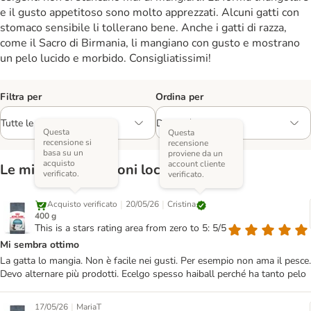
e il gusto appetitoso sono molto apprezzati. Alcuni gatti con
stomaco sensibile li tollerano bene. Anche i gatti di razza,
come il Sacro di Birmania, li mangiano con gusto e mostrano
un pelo lucido e morbido. Consigliatissimi!
Filtra per
Ordina per
Questa
Questa
recensione si
recensione
basa su un
proviene da un
acquisto
account cliente
Le migliori recensioni locali
verificato.
verificato.
|
|
Cristina
Acquisto verificato
20/05/26
400 g
This is a stars rating area from zero to 5: 5/5
Mi sembra ottimo
La gatta lo mangia. Non è facile nei gusti. Per esempio non ama il pesce.
Devo alternare più prodotti. Ecelgo spesso haiball perché ha tanto pelo
|
17/05/26
MariaT