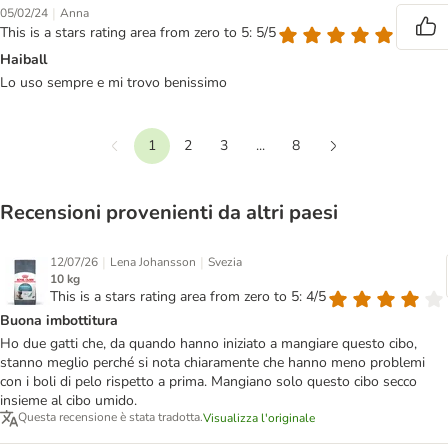
|
05/02/24
Anna
This is a stars rating area from zero to 5: 5/5
Haiball
Lo uso sempre e mi trovo benissimo
1
2
3
...
8
Precedente
Continua
Recensioni provenienti da altri paesi
|
|
12/07/26
Lena Johansson
Svezia
10 kg
This is a stars rating area from zero to 5: 4/5
Buona imbottitura
Ho due gatti che, da quando hanno iniziato a mangiare questo cibo,
stanno meglio perché si nota chiaramente che hanno meno problemi
con i boli di pelo rispetto a prima. Mangiano solo questo cibo secco
insieme al cibo umido.
Questa recensione è stata tradotta.
Visualizza l'originale