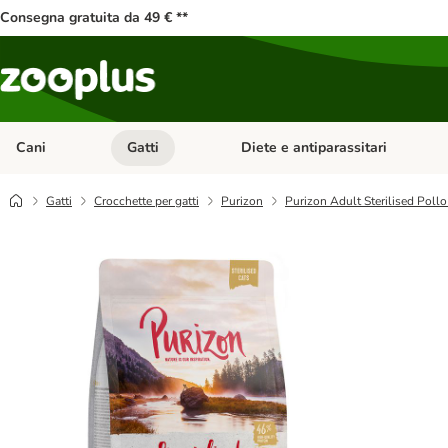
Consegna gratuita da 49 € **
Cani
Gatti
Diete e antiparassitari
Apri Menu Categoria: Cani
Apri Menu Categoria: Gatti
Gatti
Crocchette per gatti
Purizon
Purizon Adult Sterilised Pollo