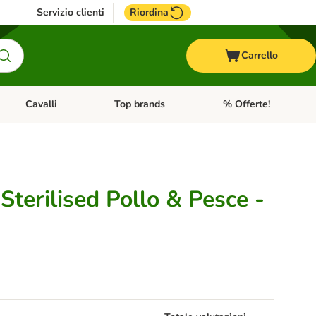
Servizio clienti
Riordina
Carrello
Cavalli
Top brands
% Offerte!
ccelli
Apri Menu Categoria: Acquaristica
Apri Menu Categoria: Cavalli
Apri Menu Categoria: T
Sterilised Pollo & Pesce -