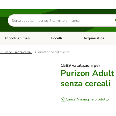
Cerca
prodotti
Piccoli animali
Uccelli
Acquaristica
Apri Menu Categoria: Diete e antiparassitari
Apri Menu Categoria: Piccoli animali
Apri Menu Categoria: U
 & Pesce - senza cereali
Valutazione del cliente
1589 valutazioni per
Purizon Adult 
senza cereali
Carica l'immagine prodotto