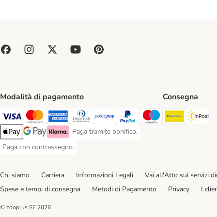
Modalità di pagamento
Consegna
Poste Ital
In
Paga con Visa. Payment Method
Paga con Mastercard. Payment Method
Paga con American Express. Payment Method
Paga con Diners Club. Payment Method
Paga con Postepay. Payment Method
Paga con PayPal. Payment Meth
Paga con Maestro. Paym
Paga tramite bonifico.
Paga tramite bonifico. Payment Method
Apple Pay Payment Method
Google Pay Payment Method
Klarna Payment Method
Paga con contrassegno.
Paga con contrassegno. Payment Method
Chi siamo
Carriera
Informazioni Legali
Vai all'Atto sui servizi dig
Spese e tempi di consegna
Metodi di Pagamento
Privacy
I cli
© zooplus SE
2026