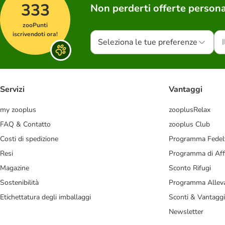
333
Non perderti offerte persona
zooPunti
iscrivendoti ora!
Seleziona le tue preferenze
Servizi
Vantaggi
my zooplus
zooplusRelax
FAQ & Contatto
zooplus Club
Costi di spedizione
Programma Fedel
Resi
Programma di Affi
Magazine
Sconto Rifugi
Sostenibilità
Programma Alleva
Etichettatura degli imballaggi
Sconti & Vantaggi
Newsletter