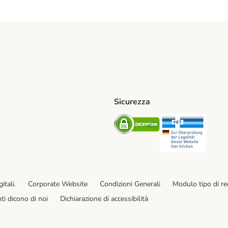
Sicurezza
iane. Shipping Method
Post. Shipping Method
Security
Securit
od
ent Method
itali.
Corporate Website
Condizioni Generali
Modulo tipo di r
enti dicono di noi
Dichiarazione di accessibilità