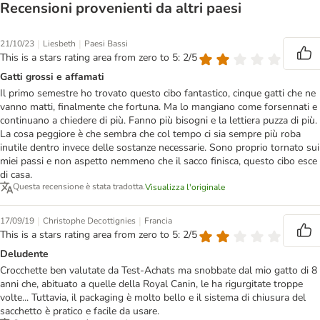
Recensioni provenienti da altri paesi
|
|
21/10/23
Liesbeth
Paesi Bassi
This is a stars rating area from zero to 5: 2/5
Gatti grossi e affamati
Il primo semestre ho trovato questo cibo fantastico, cinque gatti che ne
vanno matti, finalmente che fortuna. Ma lo mangiano come forsennati e
continuano a chiedere di più. Fanno più bisogni e la lettiera puzza di più.
La cosa peggiore è che sembra che col tempo ci sia sempre più roba
inutile dentro invece delle sostanze necessarie. Sono proprio tornato sui
miei passi e non aspetto nemmeno che il sacco finisca, questo cibo esce
di casa.
Questa recensione è stata tradotta.
Visualizza l'originale
|
|
17/09/19
Christophe Decottignies
Francia
This is a stars rating area from zero to 5: 2/5
Deludente
Crocchette ben valutate da Test-Achats ma snobbate dal mio gatto di 8
anni che, abituato a quelle della Royal Canin, le ha rigurgitate troppe
volte... Tuttavia, il packaging è molto bello e il sistema di chiusura del
sacchetto è pratico e facile da usare.