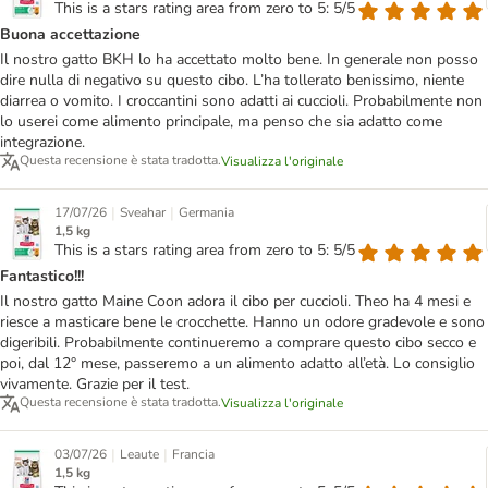
This is a stars rating area from zero to 5: 5/5
Buona accettazione
Il nostro gatto BKH lo ha accettato molto bene. In generale non posso
dire nulla di negativo su questo cibo. L’ha tollerato benissimo, niente
diarrea o vomito. I croccantini sono adatti ai cuccioli. Probabilmente non
lo userei come alimento principale, ma penso che sia adatto come
integrazione.
Questa recensione è stata tradotta.
Visualizza l'originale
|
|
17/07/26
Sveahar
Germania
1,5 kg
This is a stars rating area from zero to 5: 5/5
Fantastico!!!
Il nostro gatto Maine Coon adora il cibo per cuccioli. Theo ha 4 mesi e
riesce a masticare bene le crocchette. Hanno un odore gradevole e sono
digeribili. Probabilmente continueremo a comprare questo cibo secco e
poi, dal 12° mese, passeremo a un alimento adatto all’età. Lo consiglio
vivamente. Grazie per il test.
Questa recensione è stata tradotta.
Visualizza l'originale
|
|
03/07/26
Leaute
Francia
1,5 kg