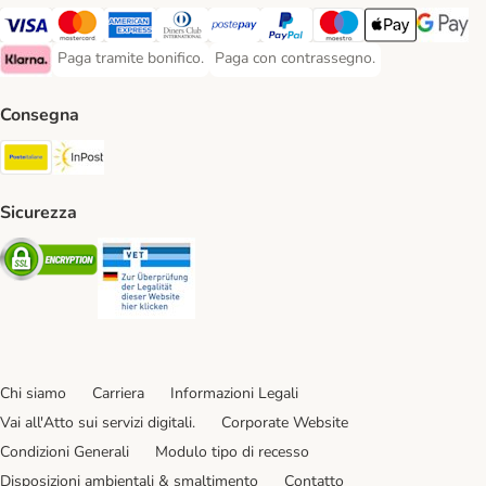
Paga con Visa. Payment Method
Paga con Mastercard. Payment Method
Paga con American Express. Payment Method
Paga con Diners Club. Payment Method
Paga con Postepay. Payment Method
Paga con PayPal. Payment Meth
Paga con Maestro. Paym
Apple Pay Payme
Google P
Paga tramite bonifico.
Paga con contrassegno.
Paga tramite bonifico. Payment Method
Paga con contrassegno. Payment Meth
Klarna Payment Method
Consegna
Poste Italiane. Shipping Method
InPost. Shipping Method
Sicurezza
Security
Security
Chi siamo
Carriera
Informazioni Legali
Vai all'Atto sui servizi digitali.
Corporate Website
Condizioni Generali
Modulo tipo di recesso
Disposizioni ambientali & smaltimento
Contatto