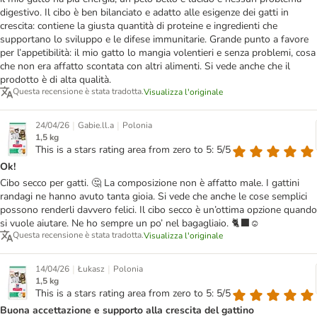
digestivo. Il cibo è ben bilanciato e adatto alle esigenze dei gatti in
crescita: contiene la giusta quantità di proteine e ingredienti che
supportano lo sviluppo e le difese immunitarie. Grande punto a favore
per l’appetibilità: il mio gatto lo mangia volentieri e senza problemi, cosa
che non era affatto scontata con altri alimenti. Si vede anche che il
prodotto è di alta qualità.
Questa recensione è stata tradotta.
Visualizza l'originale
|
|
24/04/26
Gabie.ll.a
Polonia
1,5 kg
This is a stars rating area from zero to 5: 5/5
Ok!
Cibo secco per gatti. 🤔 La composizione non è affatto male. I gattini
randagi ne hanno avuto tanta gioia. Si vede che anche le cose semplici
possono renderli davvero felici. Il cibo secco è un’ottima opzione quando
si vuole aiutare. Ne ho sempre un po’ nel bagagliaio. 🐈‍⬛☺️
Questa recensione è stata tradotta.
Visualizza l'originale
|
|
14/04/26
Łukasz
Polonia
1,5 kg
This is a stars rating area from zero to 5: 5/5
Buona accettazione e supporto alla crescita del gattino