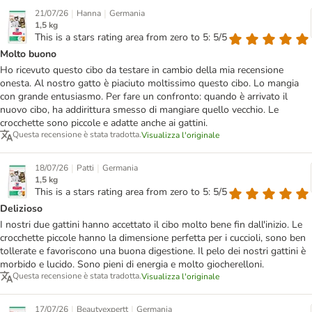
|
|
21/07/26
Hanna
Germania
1,5 kg
This is a stars rating area from zero to 5: 5/5
Molto buono
Ho ricevuto questo cibo da testare in cambio della mia recensione
onesta. Al nostro gatto è piaciuto moltissimo questo cibo. Lo mangia
con grande entusiasmo. Per fare un confronto: quando è arrivato il
nuovo cibo, ha addirittura smesso di mangiare quello vecchio. Le
crocchette sono piccole e adatte anche ai gattini.
Questa recensione è stata tradotta.
Visualizza l'originale
|
|
18/07/26
Patti
Germania
1,5 kg
This is a stars rating area from zero to 5: 5/5
Delizioso
I nostri due gattini hanno accettato il cibo molto bene fin dall'inizio. Le
crocchette piccole hanno la dimensione perfetta per i cuccioli, sono ben
tollerate e favoriscono una buona digestione. Il pelo dei nostri gattini è
morbido e lucido. Sono pieni di energia e molto giocherelloni.
Questa recensione è stata tradotta.
Visualizza l'originale
|
|
17/07/26
Beautyexpertt
Germania