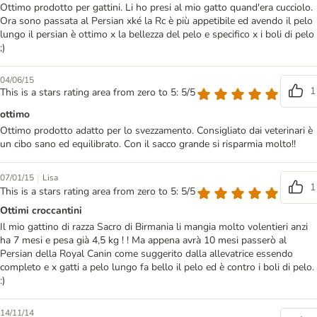
Ottimo prodotto per gattini. Li ho presi al mio gatto quand'era cucciolo.
Ora sono passata al Persian xké la Rc è più appetibile ed avendo il pelo
lungo il persian è ottimo x la bellezza del pelo e specifico x i boli di pelo
;)
04/06/15
1
This is a stars rating area from zero to 5: 5/5
ottimo
Ottimo prodotto adatto per lo svezzamento. Consigliato dai veterinari è
un cibo sano ed equilibrato. Con il sacco grande si risparmia molto!!
|
07/01/15
Lisa
1
This is a stars rating area from zero to 5: 5/5
Ottimi croccantini
Il mio gattino di razza Sacro di Birmania li mangia molto volentieri anzi
ha 7 mesi e pesa già 4,5 kg ! ! Ma appena avrà 10 mesi passerò al
Persian della Royal Canin come suggerito dalla allevatrice essendo
completo e x gatti a pelo lungo fa bello il pelo ed è contro i boli di pelo.
:)
14/11/14