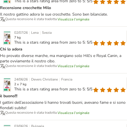
This is a stars rating area from zero to 5: 5/5
Recensione crocchette Milo
Il nostro gattino adora le sue crocchette. Sono ben bilanciate.
Questa recensione è stata tradotta.
Visualizza l'originale
|
|
02/07/26
Lena
Svezia
7 kg
This is a stars rating area from zero to 5: 5/5
Chi lo adora
Ho provato diverse marche, ma mangiano solo Hill’s e Royal Canin, a
parte ovviamente il nostro cibo.
Questa recensione è stata tradotta.
Visualizza l'originale
|
|
24/06/26
Devers Christiane
Francia
2 x 7 kg
This is a stars rating area from zero to 5: 5/5
è buono!!!
I gattini dell’associazione li hanno trovati buoni, avevano fame e si sono
fiondati subito!
Questa recensione è stata tradotta.
Visualizza l'originale
|
03/06/26
Bulgaria