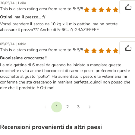
|
30/05/14
Leila
This is a stars rating area from zero to 5: 5/5
Ottimi, ma il prezzo... :'(
Vorrei prendere il sacco da 10 kg x il mio gattino, ma nn potete
abassare il prezzo??? Anche di 5-6€... :'( GRAZIEEEEE
|
05/05/14
fabio
This is a stars rating area from zero to 5: 5/5
Buonissime crocchette!!!
La mia gattina di 6 mesi da quando ha iniziato a mangiare queste
crocchette evita anche i bocconcini di carne e pesce preferendo queste
crocchette al gusto "pollo". Ha aumentato il peso, e la veterinaria mi
conferma che sta crescendo in maniera perfetta..quindi non posso che
dire che il prodotto è Ottimo!
1
2
3
Precedente
Continua
Recensioni provenienti da altri paesi