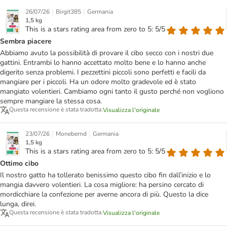
|
|
26/07/26
Birgit385
Germania
1,5 kg
This is a stars rating area from zero to 5: 5/5
Sembra piacere
Abbiamo avuto la possibilità di provare il cibo secco con i nostri due
gattini. Entrambi lo hanno accettato molto bene e lo hanno anche
digerito senza problemi. I pezzettini piccoli sono perfetti e facili da
mangiare per i piccoli. Ha un odore molto gradevole ed è stato
mangiato volentieri. Cambiamo ogni tanto il gusto perché non vogliono
sempre mangiare la stessa cosa.
Questa recensione è stata tradotta.
Visualizza l'originale
|
|
23/07/26
Monebernd
Germania
1,5 kg
This is a stars rating area from zero to 5: 5/5
Ottimo cibo
Il nostro gatto ha tollerato benissimo questo cibo fin dall’inizio e lo
mangia davvero volentieri. La cosa migliore: ha persino cercato di
mordicchiare la confezione per averne ancora di più. Questo la dice
lunga, direi.
Questa recensione è stata tradotta.
Visualizza l'originale