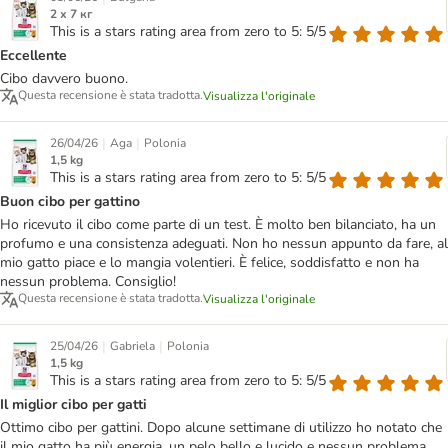
2 х 7 кг
This is a stars rating area from zero to 5: 5/5
Eccellente
Cibo davvero buono.
Questa recensione è stata tradotta.
Visualizza l'originale
|
|
26/04/26
Aga
Polonia
1,5 kg
This is a stars rating area from zero to 5: 5/5
Buon cibo per gattino
Ho ricevuto il cibo come parte di un test. È molto ben bilanciato, ha un
profumo e una consistenza adeguati. Non ho nessun appunto da fare, al
mio gatto piace e lo mangia volentieri. È felice, soddisfatto e non ha
nessun problema. Consiglio!
Questa recensione è stata tradotta.
Visualizza l'originale
|
|
25/04/26
Gabriela
Polonia
1,5 kg
This is a stars rating area from zero to 5: 5/5
Il miglior cibo per gatti
Ottimo cibo per gattini. Dopo alcune settimane di utilizzo ho notato che
il mio gatto ha più energia, un pelo bello e lucido e nessun problema