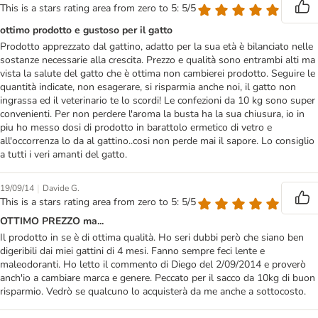
This is a stars rating area from zero to 5: 5/5
ottimo prodotto e gustoso per il gatto
Prodotto apprezzato dal gattino, adatto per la sua età è bilanciato nelle
sostanze necessarie alla crescita. Prezzo e qualità sono entrambi alti ma
vista la salute del gatto che è ottima non cambierei prodotto. Seguire le
quantità indicate, non esagerare, si risparmia anche noi, il gatto non
ingrassa ed il veterinario te lo scordi! Le confezioni da 10 kg sono super
convenienti. Per non perdere l'aroma la busta ha la sua chiusura, io in
piu ho messo dosi di prodotto in barattolo ermetico di vetro e
all'occorrenza lo da al gattino..cosi non perde mai il sapore. Lo consiglio
a tutti i veri amanti del gatto.
|
19/09/14
Davide G.
This is a stars rating area from zero to 5: 5/5
OTTIMO PREZZO ma...
Il prodotto in se è di ottima qualità. Ho seri dubbi però che siano ben
digeribili dai miei gattini di 4 mesi. Fanno sempre feci lente e
maleodoranti. Ho letto il commento di Diego del 2/09/2014 e proverò
anch'io a cambiare marca e genere. Peccato per il sacco da 10kg di buon
risparmio. Vedrò se qualcuno lo acquisterà da me anche a sottocosto.