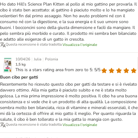
Ho dato Hill’s Science Plan Kitten al pollo al mio gattino per provarla. Il
cibo è stato ben accettato: al gattino è piaciuto molto e lo ha mangiato
volentieri fin dal primo assaggio. Non ho avuto problemi né con il
consumo né con la digestione, e la sua energia e il suo umore sono
buoni. I bocconcini sono della giusta dimensione e facili da mangiare. Il
pelo sembra più morbido e curato. Il prodotto mi sembra ben bilanciato
e adatto alle esigenze di un gatto in crescita.
Questa recensione è stata tradotta.
Visualizza l'originale
|
|
10/04/26
Julia
Polonia
1,5 kg
This is a stars rating area from zero to 5: 5/5
Buon cibo per gatti
Recentemente ho ricevuto questo cibo per gatti da testare e si è rivelato
davvero ottimo. Alla mia gatta è piaciuto subito e ne è stata molto
golosa. La mia prima impressione è molto positiva. Il cibo ha una buona
consistenza e si vede che è un prodotto di alta qualità. La composizione
sembra molto ben bilanciata, ricca di vitamine e minerali essenziali, il che
mi dà la certezza di offrire al mio gatto il meglio. Per quanto riguarda la
salute, il cibo è ben tollerato e la mia gatta lo mangia con gusto.
Questa recensione è stata tradotta.
Visualizza l'originale