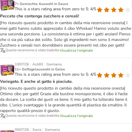
7+ Gemischte Auswahl in Sauce
This is a stars rating area from zero to 5: 4/5
Peccato che contenga zucchero e cereali!
[Ho ricevuto questo prodotto in cambio della mia recensione onesta] I
miei gatti hanno subito apprezzato il cibo Whiskas! Hanno voluto anche
una seconda porzione. La consistenza è ottima per i gatti anziani! Penso
che ci sia più salsa del solito. Solo gli ingredienti non sono il massimo!
Zucchero e cereali non dovrebbero essere presenti nel cibo per gatti!
Questa recensione è stata tradotta.
Visualizza l'originale
|
|
10/07/26
Asti83
Germania
11+ Geflügelauswahl in Gelee
This is a stars rating area from zero to 5: 4/5
Variegato. E anche al gatto è piaciuto.
[Ho ricevuto questo prodotto in cambio della mia recensione onesta]
Ottimo cibo per gatti! Grazie alle bustine monoporzione, il cibo è facile
da dosare. La scelta dei gusti va bene. Il mio gatto ha tollerato bene il
cibo. L'unico svantaggio è la grande quantità di plastica da smaltire. Il
rapporto qualità-prezzo è giusto.
Questa recensione è stata tradotta.
Visualizza l'originale
|
|
05/07/26
Xenia
Germania