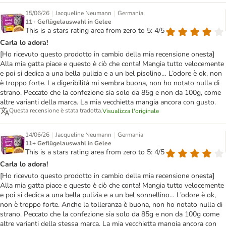
|
|
15/06/26
Jacqueline Neumann
Germania
11+ Geflügelauswahl in Gelee
This is a stars rating area from zero to 5: 4/5
Carla lo adora!
[Ho ricevuto questo prodotto in cambio della mia recensione onesta]
Alla mia gatta piace e questo è ciò che conta! Mangia tutto velocemente
e poi si dedica a una bella pulizia e a un bel pisolino… L’odore è ok, non
è troppo forte. La digeribilità mi sembra buona, non ho notato nulla di
strano. Peccato che la confezione sia solo da 85g e non da 100g, come
altre varianti della marca. La mia vecchietta mangia ancora con gusto.
Questa recensione è stata tradotta.
Visualizza l'originale
|
|
14/06/26
Jacqueline Neumann
Germania
11+ Geflügelauswahl in Gelee
This is a stars rating area from zero to 5: 4/5
Carla lo adora!
[Ho ricevuto questo prodotto in cambio della mia recensione onesta]
Alla mia gatta piace e questo è ciò che conta! Mangia tutto velocemente
e poi si dedica a una bella pulizia e a un bel sonnellino… L’odore è ok,
non è troppo forte. Anche la tolleranza è buona, non ho notato nulla di
strano. Peccato che la confezione sia solo da 85g e non da 100g come
altre varianti della stessa marca. La mia vecchietta mangia ancora con