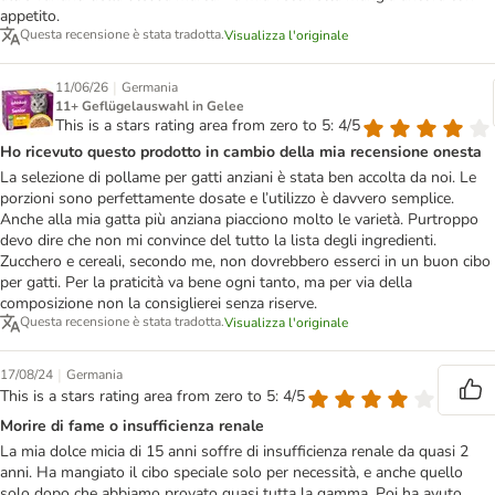
appetito.
Questa recensione è stata tradotta.
Visualizza l'originale
|
11/06/26
Germania
11+ Geflügelauswahl in Gelee
This is a stars rating area from zero to 5: 4/5
Ho ricevuto questo prodotto in cambio della mia recensione onesta
La selezione di pollame per gatti anziani è stata ben accolta da noi. Le
porzioni sono perfettamente dosate e l’utilizzo è davvero semplice.
Anche alla mia gatta più anziana piacciono molto le varietà. Purtroppo
devo dire che non mi convince del tutto la lista degli ingredienti.
Zucchero e cereali, secondo me, non dovrebbero esserci in un buon cibo
per gatti. Per la praticità va bene ogni tanto, ma per via della
composizione non la consiglierei senza riserve.
Questa recensione è stata tradotta.
Visualizza l'originale
|
17/08/24
Germania
This is a stars rating area from zero to 5: 4/5
Morire di fame o insufficienza renale
La mia dolce micia di 15 anni soffre di insufficienza renale da quasi 2
anni. Ha mangiato il cibo speciale solo per necessità, e anche quello
solo dopo che abbiamo provato quasi tutta la gamma. Poi ha avuto