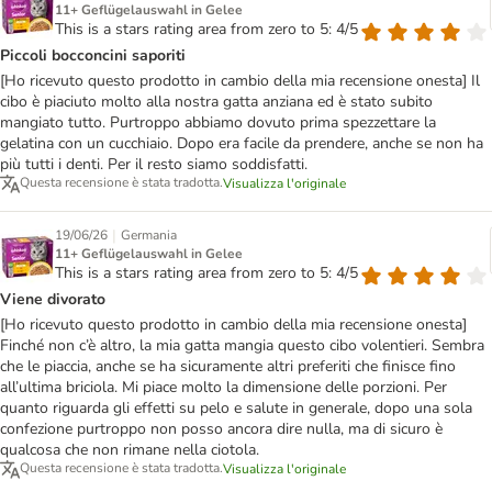
11+ Geflügelauswahl in Gelee
This is a stars rating area from zero to 5: 4/5
Piccoli bocconcini saporiti
[Ho ricevuto questo prodotto in cambio della mia recensione onesta] Il
cibo è piaciuto molto alla nostra gatta anziana ed è stato subito
mangiato tutto. Purtroppo abbiamo dovuto prima spezzettare la
gelatina con un cucchiaio. Dopo era facile da prendere, anche se non ha
più tutti i denti. Per il resto siamo soddisfatti.
Questa recensione è stata tradotta.
Visualizza l'originale
|
19/06/26
Germania
11+ Geflügelauswahl in Gelee
This is a stars rating area from zero to 5: 4/5
Viene divorato
[Ho ricevuto questo prodotto in cambio della mia recensione onesta]
Finché non c’è altro, la mia gatta mangia questo cibo volentieri. Sembra
che le piaccia, anche se ha sicuramente altri preferiti che finisce fino
all’ultima briciola. Mi piace molto la dimensione delle porzioni. Per
quanto riguarda gli effetti su pelo e salute in generale, dopo una sola
confezione purtroppo non posso ancora dire nulla, ma di sicuro è
qualcosa che non rimane nella ciotola.
Questa recensione è stata tradotta.
Visualizza l'originale