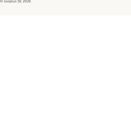
© zooplus SE
2026