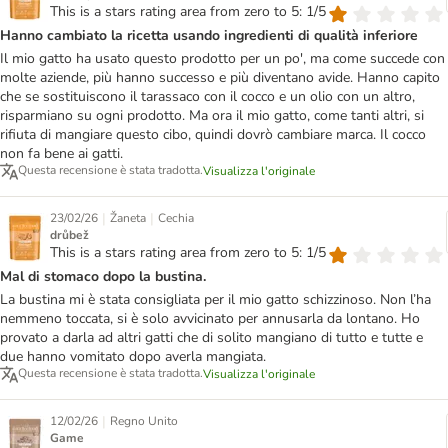
This is a stars rating area from zero to 5: 1/5
Hanno cambiato la ricetta usando ingredienti di qualità inferiore
Il mio gatto ha usato questo prodotto per un po', ma come succede con
molte aziende, più hanno successo e più diventano avide. Hanno capito
che se sostituiscono il tarassaco con il cocco e un olio con un altro,
risparmiano su ogni prodotto. Ma ora il mio gatto, come tanti altri, si
rifiuta di mangiare questo cibo, quindi dovrò cambiare marca. Il cocco
non fa bene ai gatti.
Questa recensione è stata tradotta.
Visualizza l'originale
|
|
23/02/26
Žaneta
Cechia
drůbež
This is a stars rating area from zero to 5: 1/5
Mal di stomaco dopo la bustina.
La bustina mi è stata consigliata per il mio gatto schizzinoso. Non l’ha
nemmeno toccata, si è solo avvicinato per annusarla da lontano. Ho
provato a darla ad altri gatti che di solito mangiano di tutto e tutte e
due hanno vomitato dopo averla mangiata.
Questa recensione è stata tradotta.
Visualizza l'originale
|
12/02/26
Regno Unito
Game