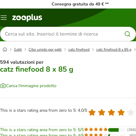
Consegna gratuita da 49 € **
Overview
catalogo
Cerca
prodotti
Gatti
Cibo umido per gatti
catz finefood
catz finefood 8 x 85 g
594 valutazioni per
catz finefood 8 x 85 g
Carica l'immagine prodotto
This is a stars rating area from zero to 5: 4.0/5
This is a stars rating area from zero to 5: 5/5
(
366
)
This is a stars rating area from zero to 5: 4/5
(
60
)