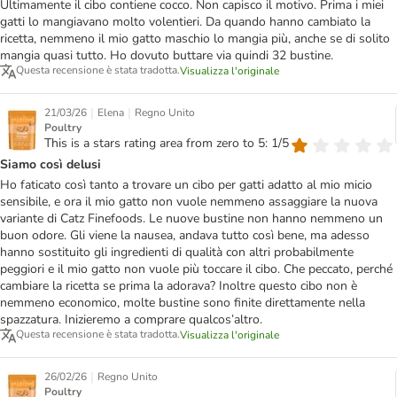
Ultimamente il cibo contiene cocco. Non capisco il motivo. Prima i miei
gatti lo mangiavano molto volentieri. Da quando hanno cambiato la
ricetta, nemmeno il mio gatto maschio lo mangia più, anche se di solito
mangia quasi tutto. Ho dovuto buttare via quindi 32 bustine.
Questa recensione è stata tradotta.
Visualizza l'originale
|
|
21/03/26
Elena
Regno Unito
Poultry
This is a stars rating area from zero to 5: 1/5
Siamo così delusi
Ho faticato così tanto a trovare un cibo per gatti adatto al mio micio
sensibile, e ora il mio gatto non vuole nemmeno assaggiare la nuova
variante di Catz Finefoods. Le nuove bustine non hanno nemmeno un
buon odore. Gli viene la nausea, andava tutto così bene, ma adesso
hanno sostituito gli ingredienti di qualità con altri probabilmente
peggiori e il mio gatto non vuole più toccare il cibo. Che peccato, perché
cambiare la ricetta se prima la adorava? Inoltre questo cibo non è
nemmeno economico, molte bustine sono finite direttamente nella
spazzatura. Inizieremo a comprare qualcos’altro.
Questa recensione è stata tradotta.
Visualizza l'originale
|
26/02/26
Regno Unito
Poultry