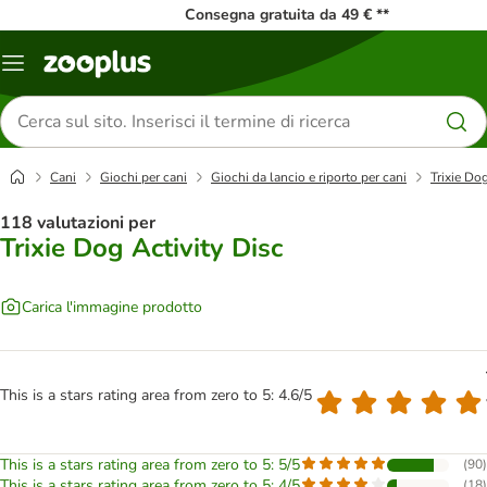
Consegna gratuita da 49 € **
Overview
catalogo
Cerca
prodotti
Cani
Giochi per cani
Giochi da lancio e riporto per cani
Trixie Do
118 valutazioni per
Trixie Dog Activity Disc
Carica l'immagine prodotto
This is a stars rating area from zero to 5: 4.6/5
This is a stars rating area from zero to 5: 5/5
(
90
)
This is a stars rating area from zero to 5: 4/5
(
18
)